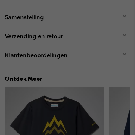
Samenstelling
Expan
or
collap
Verzending en retour
sectio
Expan
or
collap
Klantenbeoordelingen
sectio
Expan
or
collap
Ontdek Meer
sectio