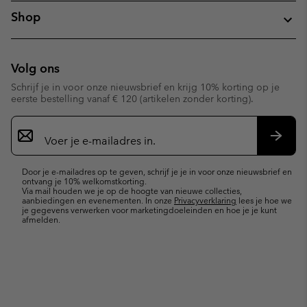
Shop
Volg ons
Schrijf je in voor onze nieuwsbrief en krijg 10% korting op je
eerste bestelling vanaf € 120 (artikelen zonder korting).
Aanmelden
voor
e-
Inschr
mailupdates
Door je e-mailadres op te geven, schrijf je je in voor onze nieuwsbrief en
ontvang je 10% welkomstkorting.
Via mail houden we je op de hoogte van nieuwe collecties,
aanbiedingen en evenementen. In onze
Privacyverklaring
lees je hoe we
je gegevens verwerken voor marketingdoeleinden en hoe je je kunt
afmelden.