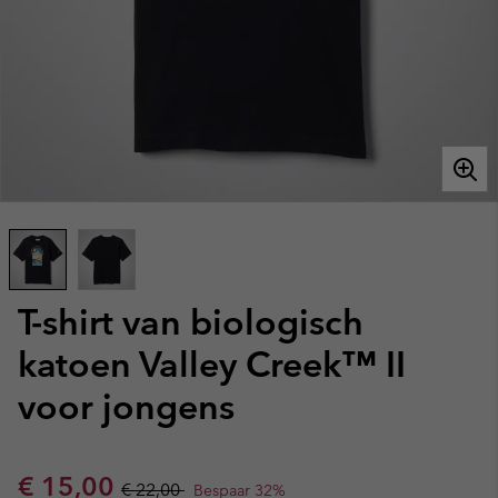
T-shirt van biologisch
katoen Valley Creek™ II
voor jongens
Sale price:
Regular price:
€ 15,00
€ 22,00
Bespaar 32%