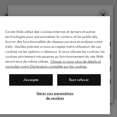
België (Nederlands)
English ›
français ›
|
|
Selecteer je verzendlocatie en taal
©
2026
Columbia Sportswear International Sarl. Avenue des Morgines, 12
1213 Petit-Lancy, Zwitserland. All rights reserved.
Online shoppen beschikbaar
Ce site Web utilise des cookies internes et de tiers et autres
Gebruiksvoorwaarden
Verkoopvoorwaarden
Garantie
technologies pour personnaliser le contenu et les publicités,
fournir des fonctionnalités de réseaux sociaux et analyser notre
Onlin
United States
Privacybeleid
Gebruiksvoorwaarden voor lidmaatschap
trafic. Veuillez préciser si vous acceptez notre utilisation de ces
shopp
cookies via les options ci-dessous. Si vous refusez les cookies, les
Voorwaarden voor door gebruikers gegenereerde inhoud
Impressum
besch
Onlin
Belgium-English
cookies strictement nécessaires au fonctionnement du site Web
shopp
Cookies
seront tout de même utilisés.
Cliquez ici pour plus de détails et
besch
consulter notre Déclaration complète sur les cookies.
Onlin
Belgium-Français
shopp
Helpcentrum: Maan-Vrij. 9:00 - 13:00 & 14:00- 18:00
(+)3278480783
besch
J’accepte
Tout refuser
Onlin
Belgium-Dutch
shopp
besch
Gérer vos paramètres
Alle Locaties Bekijken
de cookies
Menu
Zoeken
Inloggen
Mini
Cart