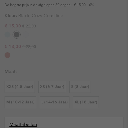
De laagste prijs in de afgelopen 30 dagen:
€ 15,00
0%
Kleur:
Black, Cozy Coastline
Regular price:
Sale price:
€ 15,00
€ 22,00
Regular price:
Sale price:
€ 13,00
€ 22,00
Maat:
XXS (4-5 Jaar)
XS (6-7 Jaar)
S (8 Jaar)
M (10-12 Jaar)
L (14-16 Jaar)
XL (18 Jaar)
Maattabellen