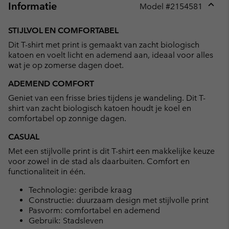
Informatie
Model #
2154581
Expan
or
STIJLVOL EN COMFORTABEL
collap
Dit T-shirt met print is gemaakt van zacht biologisch
sectio
katoen en voelt licht en ademend aan, ideaal voor alles
wat je op zomerse dagen doet.
ADEMEND COMFORT
Geniet van een frisse bries tijdens je wandeling. Dit T-
shirt van zacht biologisch katoen houdt je koel en
comfortabel op zonnige dagen.
CASUAL
Met een stijlvolle print is dit T-shirt een makkelijke keuze
voor zowel in de stad als daarbuiten. Comfort en
functionaliteit in één.
Technologie: geribde kraag
Constructie: duurzaam design met stijlvolle print
Pasvorm: comfortabel en ademend
Gebruik: Stadsleven