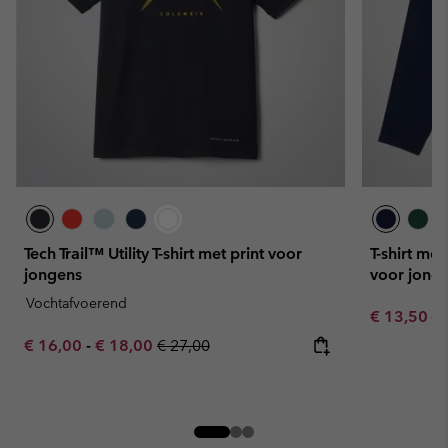
Tech Trail™ Utility T-shirt met print voor
T-shirt m
jongens
voor jong
Vochtafvoerend
Sale price:
Re
€ 13,50
€ 
Minimum sale price:
Maximum sale price:
Regular price:
€ 16,00
-
€ 18,00
€ 27,00