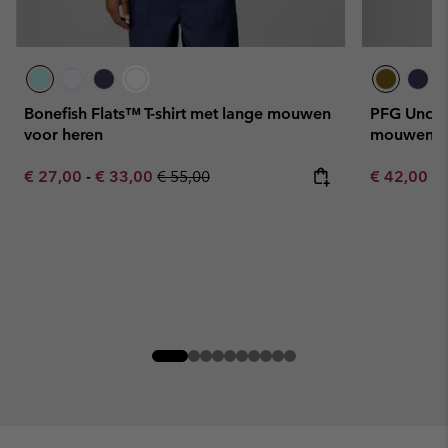
Bonefish Flats™ T-shirt met lange mouwen
PFG Unchar
voor heren
mouwen en
Minimum sale price:
Maximum sale price:
Regular price:
Minimum sa
€ 27,00
-
€ 33,00
€ 55,00
€ 42,00
-