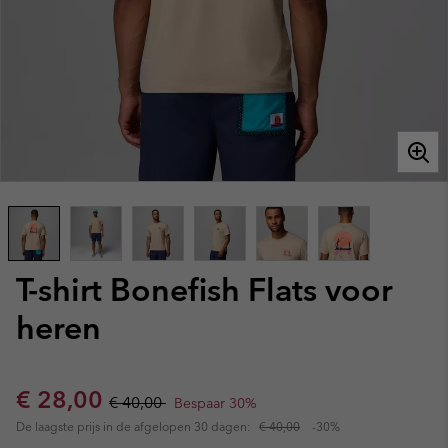
T-shirt Bonefish Flats voor
heren
Sale price:
Regular price:
€ 28,00
€ 40,00
Bespaar 30%
De laagste prijs in de afgelopen 30 dagen:
€ 40,00
-30%