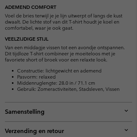
ADEMEND COMFORT
Voel de bries terwijl je je lijn uitwerpt of langs de kust
dwaalt. De lichte stof van dit T-shirt houdt je koel en
comfortabel, waar je ook gaat.
VEELZIJDIGE STIJL
Van een middagje vissen tot een avondje ontspannen.
Dit tijdloze T-shirt combineer je moeiteloos met je
favoriete short of broek voor een relaxte look.
Constructie: lichtgewicht en ademend
Pasvorm: relaxed
Middenruglengte: 28.0 in / 71.1 cm
Gebruik: Zomeractiviteiten, Stadsleven, Vissen
Samenstelling
Expan
or
collap
Verzending en retour
sectio
Expan