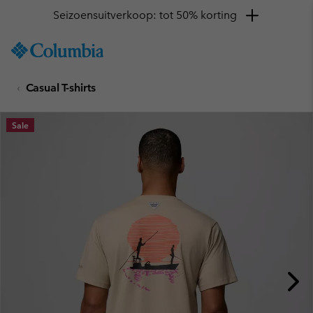
Seizoensuitverkoop: tot 50% korting
SKIP
Columbia
TO
Sportswear
CONTENT
Casual T-shirts
SKIP
TO
MAIN
Sale
NAV
SKIP
TO
SEARCH