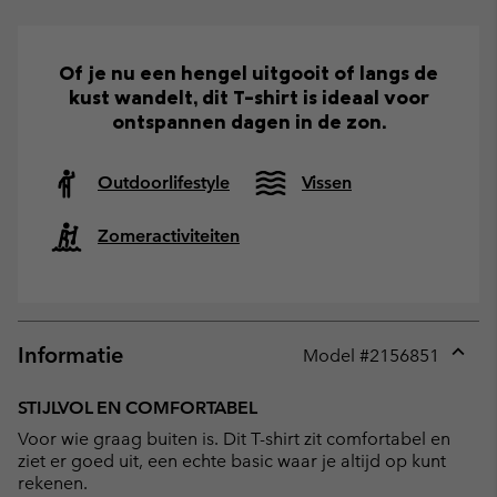
Of je nu een hengel uitgooit of langs de
kust wandelt, dit T-shirt is ideaal voor
ontspannen dagen in de zon.
Outdoorlifestyle
Vissen
Zomeractiviteiten
Informatie
Model #
2156851
Expan
or
STIJLVOL EN COMFORTABEL
collap
Voor wie graag buiten is. Dit T-shirt zit comfortabel en
sectio
ziet er goed uit, een echte basic waar je altijd op kunt
rekenen.