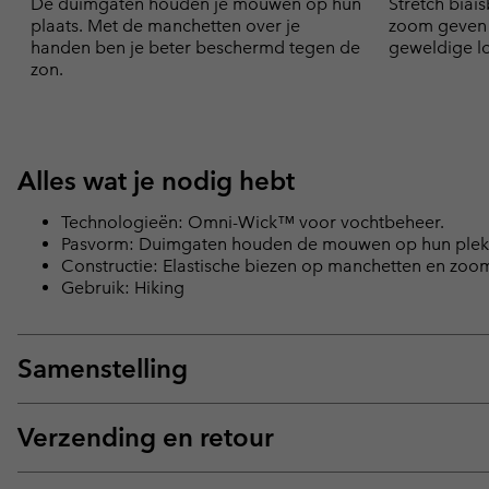
De duimgaten houden je mouwen op hun
Stretch bia
plaats. Met de manchetten over je
zoom geven 
handen ben je beter beschermd tegen de
geweldige l
zon.
Alles wat je nodig hebt
Technologieën: Omni-Wick™ voor vochtbeheer.
Pasvorm: Duimgaten houden de mouwen op hun plek 
Constructie: Elastische biezen op manchetten en zoo
Gebruik: Hiking
Samenstelling
Verzending en retour