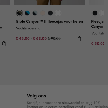
Triple Canyon™ II fleecejas voor heren
Fleecjas 
Canyon™ 
k™
Vochtafvoerend
Vochtafvo
Minimum sale price:
Maximum sale price:
Regular price:
€ 45,00
-
€ 63,00
€ 90,00
Sale price
R
€ 50,00
€
Volg ons
Schrijf je in voor onze nieuwsbrief en krijg 10%
korting op je eerste bestelling vanaf € 120 (artikelen