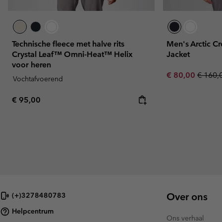
Technische fleece met halve rits
Men's Arctic Cr
Crystal Leaf™ Omni-Heat™ Helix
Jacket
voor heren
Sale price:
Regula
€ 80,00
€ 160,
Vochtafvoerend
Regular price:
€ 95,00
Over ons
(+)3278480783
Helpcentrum
Ons verhaal