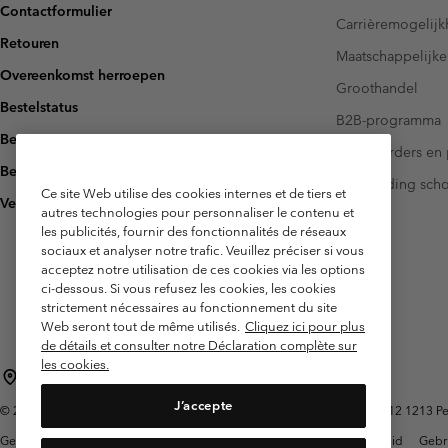
Contactformulier
Carrièremogelij
Retouren
Maatschappelijke
Overeenkomst herroepen
Groothandel
Bestelstatus
B2B-programma
Bezorging
Investeerders en 
Betaling
Handleiding sch
Ce site Web utilise des cookies internes et de tiers et
Veelgestelde vragen
autres technologies pour personnaliser le contenu et
les publicités, fournir des fonctionnalités de réseaux
sociaux et analyser notre trafic. Veuillez préciser si vous
acceptez notre utilisation de ces cookies via les options
ci-dessous. Si vous refusez les cookies, les cookies
strictement nécessaires au fonctionnement du site
Web seront tout de même utilisés.
Cliquez ici pour plus
de détails et consulter notre Déclaration complète sur
les cookies.
België (Nederlands)
English ›
français ›
|
|
J’accepte
©
2026
Columbia Sportswear International Sarl. Avenue des Morgines, 12 1213 Petit
Gebruiksvoorwaarden
Verkoopvoorwaarden
Garantie
Privacybeleid
Gebr