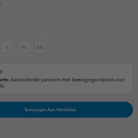
r price:
0
terhandschoenen
terhandschoenen
Gids voor waterdicht
Gids voor waterdicht
in grote maten
e dames
 heren
L
XL
XXL
n
orm:
Aansluitende pasvorm met bewegingsvrijheid voor
ik.
Toevoegen Aan Winkeltas