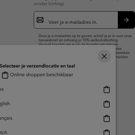
zonder korting).
Aanmelden
voor
e-
Insc
mailupdates
Door je e-mailadres op te geven, schrijf je je in voor onze
nieuwsbrief en ontvang je 10% welkomstkorting.
Via mail houden we je op de hoogte van nieuwe
collecties, aanbiedingen en evenementen. In onze
Privacyverklaring
lees je hoe we je gegevens verwerken
voor marketingdoeleinden en hoe je je kunt afmelden.
Selecteer je verzendlocatie en taal
Online shoppen beschikbaar
Online
es
shoppen
beschikbaar
Online
glish
shoppen
beschikbaar
Online
ançais
shoppen
beschikbaar
Online
tch
reerde inhoud
Impressum
Cookies