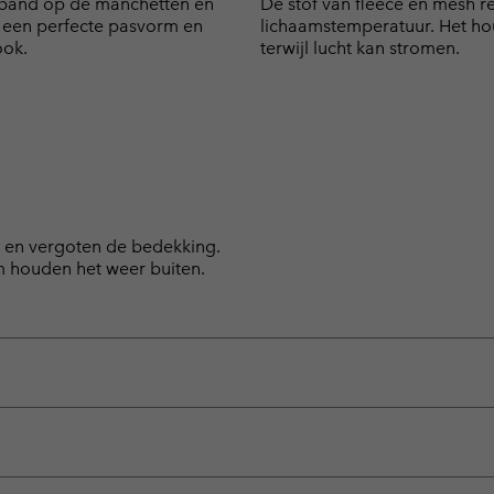
isband op de manchetten en
De stof van fleece en mesh re
een perfecte pasvorm en
lichaamstemperatuur. Het ho
ook.
terwijl lucht kan stromen.
en vergoten de bedekking.
m houden het weer buiten.