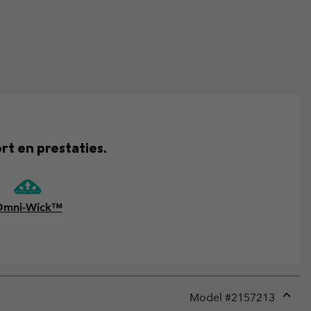
rt en prestaties.
Omni-Wick™
Model #
2157213
Expan