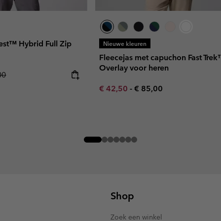
est™ Hybrid Full Zip
Nieuwe kleuren
Fleecejas met capuchon Fast Tre
Overlay voor heren
r price:
00
Minimum sale price:
Maximum price:
€ 42,50
-
€ 85,00
Shop
Zoek een winkel