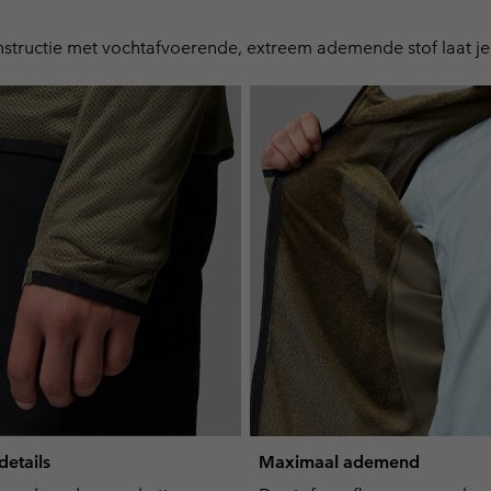
structie met vochtafvoerende, extreem ademende stof laat je 
etails
Maximaal ademend