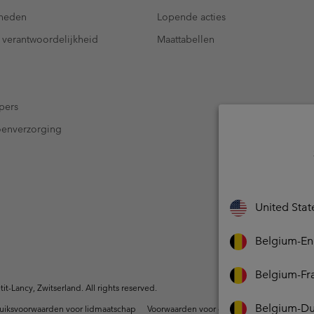
kheden
Lopende acties
 verantwoordelijkheid
Maattabellen
pers
oenverzorging
United Stat
Belgium-En
Belgium-Fr
-Lancy, Zwitserland. All rights reserved.
Belgium-Du
uiksvoorwaarden voor lidmaatschap
Voorwaarden voor door gebruikers gegene