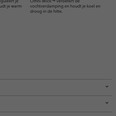
guleert je
Omni-Wick™ verbetert de
udt je warm
vochtverdamping en houdt je koel en
droog in de hitte.
Expan
or
collap
sectio
Expan
or