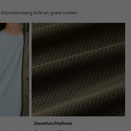
or
collap
kilometerslang licht en goed voelen.
sectio
Zweetvochtafvoer