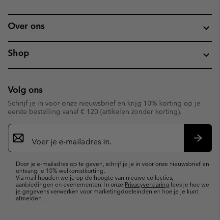
Over ons
Shop
Volg ons
Schrijf je in voor onze nieuwsbrief en krijg 10% korting op je
eerste bestelling vanaf € 120 (artikelen zonder korting).
Aanmelden
voor
e-
Inschr
mailupdates
Door je e-mailadres op te geven, schrijf je je in voor onze nieuwsbrief en
ontvang je 10% welkomstkorting.
Via mail houden we je op de hoogte van nieuwe collecties,
aanbiedingen en evenementen. In onze
Privacyverklaring
lees je hoe we
je gegevens verwerken voor marketingdoeleinden en hoe je je kunt
afmelden.