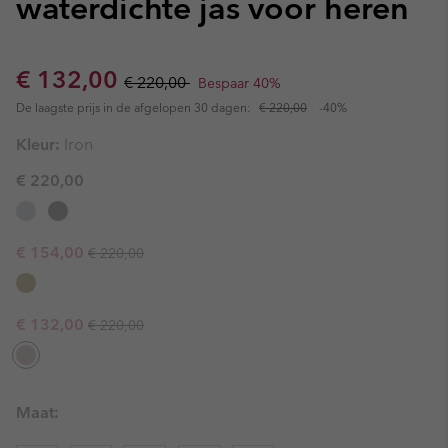
waterdichte jas voor heren
Sale price:
Regular price:
€ 132,00
€ 220,00
Bespaar 40%
De laagste prijs in de afgelopen 30 dagen:
€ 220,00
-40%
Kleur:
Iron
€ 220,00
Regular price:
Sale price:
€ 154,00
€ 220,00
Regular price:
Sale price:
€ 132,00
€ 220,00
Maat: