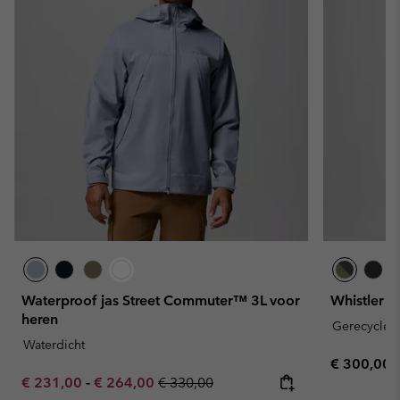
Waterproof jas Street Commuter™ 3L voor
Whistler P
heren
Gerecyclede
Waterdicht
Regular pr
€ 300,00
Minimum sale price:
Maximum sale price:
Regular price:
€ 231,00
-
€ 264,00
€ 330,00