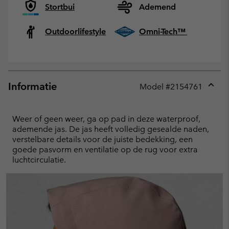
Stortbui
Ademend
Outdoorlifestyle
Omni-Tech™
Informatie
Model #
2154761
Expan
or
collap
Weer of geen weer, ga op pad in deze waterproof,
sectio
ademende jas. De jas heeft volledig gesealde naden,
verstelbare details voor de juiste bedekking, een
goede pasvorm en ventilatie op de rug voor extra
luchtcirculatie.