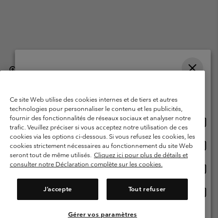
België (Nederlands)
English ›
français ›
|
|
Selecteer je verzendlocatie en taal
©
2026
Columbia Sportswear International Sarl. Avenue des Morgines, 12
1213 Petit-Lancy, Zwitserland. All rights reserved.
Online shoppen beschikbaar
Ce site Web utilise des cookies internes et de tiers et autres
Gebruiksvoorwaarden
Verkoopvoorwaarden
Garantie
technologies pour personnaliser le contenu et les publicités,
fournir des fonctionnalités de réseaux sociaux et analyser notre
Onlin
United States
Privacybeleid
Gebruiksvoorwaarden voor lidmaatschap
trafic. Veuillez préciser si vous acceptez notre utilisation de ces
shopp
cookies via les options ci-dessous. Si vous refusez les cookies, les
Voorwaarden voor door gebruikers gegenereerde inhoud
Impressum
besch
Onlin
Belgium-English
cookies strictement nécessaires au fonctionnement du site Web
shopp
Cookies
seront tout de même utilisés.
Cliquez ici pour plus de détails et
besch
consulter notre Déclaration complète sur les cookies.
Onlin
Belgium-Français
shopp
Helpcentrum: Maan-Vrij. 9:00 - 13:00 & 14:00- 18:00
(+)3278480783
besch
J’accepte
Tout refuser
Onlin
Belgium-Dutch
shopp
besch
Gérer vos paramètres