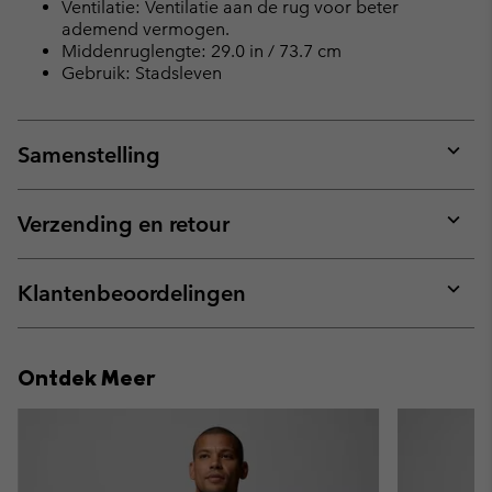
Ventilatie: Ventilatie aan de rug voor beter
ademend vermogen.
Middenruglengte: 29.0 in / 73.7 cm
Gebruik: Stadsleven
Samenstelling
Expan
or
collap
Verzending en retour
sectio
Expan
or
collap
Klantenbeoordelingen
sectio
Expan
or
collap
Ontdek Meer
sectio