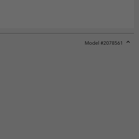
Model #
2078561
Expan
or
collap
sectio