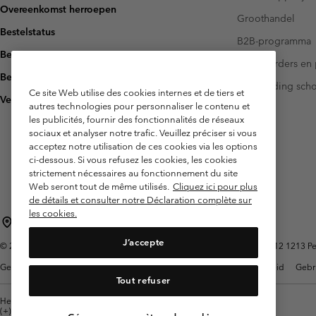
Overeenkomst herroepen
Groothandel
Bestelstatus
B2B-programma
Bezorging
Investeerders en 
Betaling
Handleiding sch
Ce site Web utilise des cookies internes et de tiers et
Veelgestelde vragen
autres technologies pour personnaliser le contenu et
les publicités, fournir des fonctionnalités de réseaux
sociaux et analyser notre trafic. Veuillez préciser si vous
acceptez notre utilisation de ces cookies via les options
ci-dessous. Si vous refusez les cookies, les cookies
strictement nécessaires au fonctionnement du site
Web seront tout de même utilisés.
Cliquez ici pour plus
de détails et consulter notre Déclaration complète sur
les cookies.
België (Nederlands)
English ›
français ›
|
|
J’accepte
©
2026
Columbia Sportswear International Sarl. Avenue des Morgines, 12 1213 Petit
Gebruiksvoorwaarden
Verkoopvoorwaarden
Garantie
Privacybeleid
Gebr
Tout refuser
Helpcentrum: Maan-Vrij. 9:00 - 13:00 & 14:00- 18:00
(+)3278480783