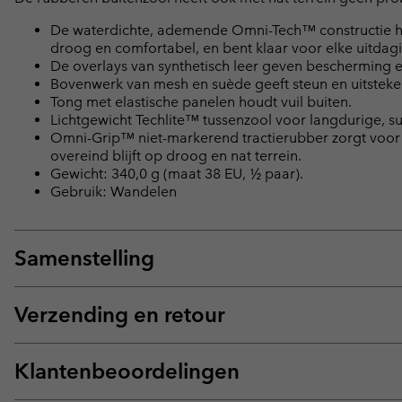
De waterdichte, ademende Omni-Tech™ constructie hou
droog en comfortabel, en bent klaar voor elke uitdag
De overlays van synthetisch leer geven bescherming e
Bovenwerk van mesh en suède geeft steun en uitstek
Tong met elastische panelen houdt vuil buiten.
Lichtgewicht Techlite™ tussenzool voor langdurige, 
Omni-Grip™ niet-markerend tractierubber zorgt voor 
overeind blijft op droog en nat terrein.
Gewicht: 340,0 g (maat 38 EU, ½ paar).
Gebruik: Wandelen
Samenstelling
Verzending en retour
Klantenbeoordelingen