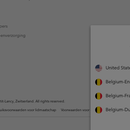
pers
oenverzorging
United Stat
Belgium-En
Belgium-Fr
-Lancy, Zwitserland. All rights reserved.
Belgium-Du
uiksvoorwaarden voor lidmaatschap
Voorwaarden voor door gebruikers gegene