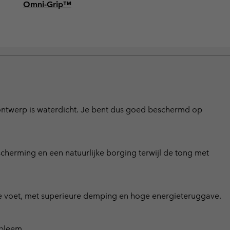
Omni-Grip™
ontwerp is waterdicht. Je bent dus goed beschermd op
herming en een natuurlijke borging terwijl de tong met
je voet, met superieure demping en hoge energieteruggave.
obleem.