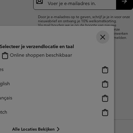
voor
e-
Insc
mailupdates
Door je e-mailadres op te geven, schrijf je je in voor onze
nieuwsbrief en ontvang je 10% welkomstkorting.
Via mail houden we je op de hoogte van nieuwe
collecties, aanbiedingen en evenementen. In onze
Privacyverklaring
lees je hoe we je gegevens verwerken
voor marketingdoeleinden en hoe je je kunt afmelden.
Selecteer je verzendlocatie en taal
Online shoppen beschikbaar
Online
es
shoppen
beschikbaar
Online
glish
shoppen
beschikbaar
Online
ançais
shoppen
beschikbaar
Online
tch
reerde inhoud
Impressum
Cookies
shoppen
beschikbaar
Alle Locaties Bekijken