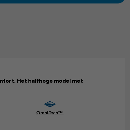
mfort. Het halfhoge model met
Omni-Tech™