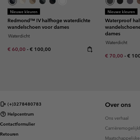
Nieuwe kleuren
Nieuwe kleuren
Redmond™ IV halfhoge waterdichte
Waterproof ha
wandelschoen voor dames
wandelschoene
dames
Waterdicht
Waterdicht
Minimum sale price:
Maximum price:
€ 60,00
-
€ 100,00
Minimum sale p
Maxi
€ 70,00
-
€ 10
Over ons
(+)3278480783
Helpcentrum
Ons verhaal
Contactformulier
Carrièremogelij
Retouren
Maatschappelijke