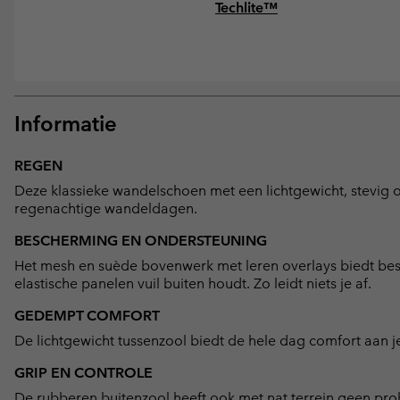
Techlite™
Informatie
REGEN
Deze klassieke wandelschoen met een lichtgewicht, stevig 
regenachtige wandeldagen.
BESCHERMING EN ONDERSTEUNING
Het mesh en suède bovenwerk met leren overlays biedt besc
elastische panelen vuil buiten houdt. Zo leidt niets je af.
GEDEMPT COMFORT
De lichtgewicht tussenzool biedt de hele dag comfort aan 
GRIP EN CONTROLE
De rubberen buitenzool heeft ook met nat terrein geen pr