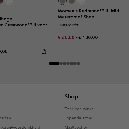
Women's Redmond™ III Mid
Waterproof Shoe
lfhoge
n Crestwood™ II voor
Waterdicht
Minimum sale price:
Maximum price:
€ 60,00
-
€ 100,00
rice:
mum price:
0,00
Shop
Zoek een winkel
kheden
Lopende acties
 verantwoordelijkheid
Maattabellen