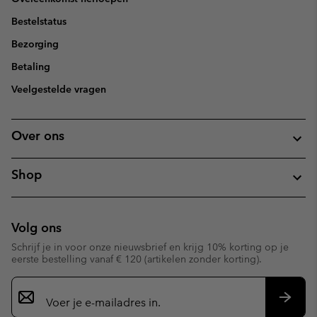
Bestelstatus
Bezorging
Betaling
Veelgestelde vragen
Over ons
Shop
Volg ons
Schrijf je in voor onze nieuwsbrief en krijg 10% korting op je
eerste bestelling vanaf € 120 (artikelen zonder korting).
Aanmelden
voor
e-
Inschr