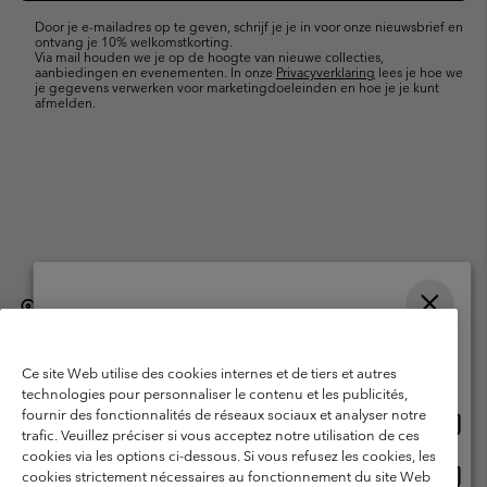
mailupdates
Door je e-mailadres op te geven, schrijf je je in voor onze nieuwsbrief en
ontvang je 10% welkomstkorting.
Via mail houden we je op de hoogte van nieuwe collecties,
aanbiedingen en evenementen. In onze
Privacyverklaring
lees je hoe we
je gegevens verwerken voor marketingdoeleinden en hoe je je kunt
afmelden.
België (Nederlands)
English ›
français ›
|
|
Selecteer je verzendlocatie en taal
©
2026
Columbia Sportswear International Sarl. Avenue des Morgines, 12
1213 Petit-Lancy, Zwitserland. All rights reserved.
Online shoppen beschikbaar
Ce site Web utilise des cookies internes et de tiers et autres
Gebruiksvoorwaarden
Verkoopvoorwaarden
Garantie
technologies pour personnaliser le contenu et les publicités,
fournir des fonctionnalités de réseaux sociaux et analyser notre
Onlin
United States
Privacybeleid
Gebruiksvoorwaarden voor lidmaatschap
trafic. Veuillez préciser si vous acceptez notre utilisation de ces
shopp
cookies via les options ci-dessous. Si vous refusez les cookies, les
Voorwaarden voor door gebruikers gegenereerde inhoud
Impressum
besch
Onlin
Belgium-English
cookies strictement nécessaires au fonctionnement du site Web