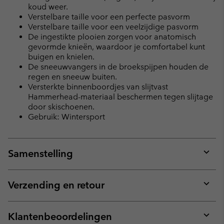
koud weer.
Verstelbare taille voor een perfecte pasvorm
Verstelbare taille voor een veelzijdige pasvorm
De ingestikte plooien zorgen voor anatomisch
gevormde knieën, waardoor je comfortabel kunt
buigen en knielen.
De sneeuwvangers in de broekspijpen houden de
regen en sneeuw buiten.
Versterkte binnenboordjes van slijtvast
Hammerhead-materiaal beschermen tegen slijtage
door skischoenen.
Gebruik: Wintersport
Samenstelling
Expan
or
collap
Verzending en retour
sectio
Expan
or
collap
Klantenbeoordelingen
sectio