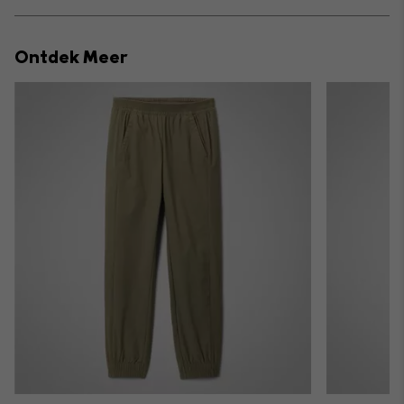
Expan
or
collap
Ontdek Meer
sectio