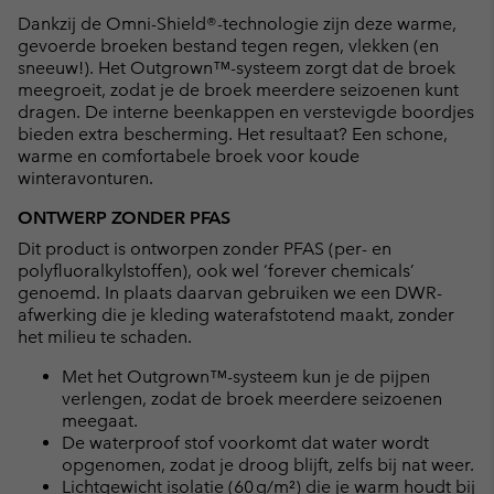
or
Dankzij de Omni-Shield®-technologie zijn deze warme,
collap
gevoerde broeken bestand tegen regen, vlekken (en
sectio
sneeuw!). Het Outgrown™-systeem zorgt dat de broek
meegroeit, zodat je de broek meerdere seizoenen kunt
dragen. De interne beenkappen en verstevigde boordjes
bieden extra bescherming. Het resultaat? Een schone,
warme en comfortabele broek voor koude
winteravonturen.
ONTWERP ZONDER PFAS
Dit product is ontworpen zonder PFAS (per- en
polyfluoralkylstoffen), ook wel ‘forever chemicals’
genoemd. In plaats daarvan gebruiken we een DWR-
afwerking die je kleding waterafstotend maakt, zonder
het milieu te schaden.
Met het Outgrown™-systeem kun je de pijpen
verlengen, zodat de broek meerdere seizoenen
meegaat.
De waterproof stof voorkomt dat water wordt
opgenomen, zodat je droog blijft, zelfs bij nat weer.
Lichtgewicht isolatie (60 g/m²) die je warm houdt bij