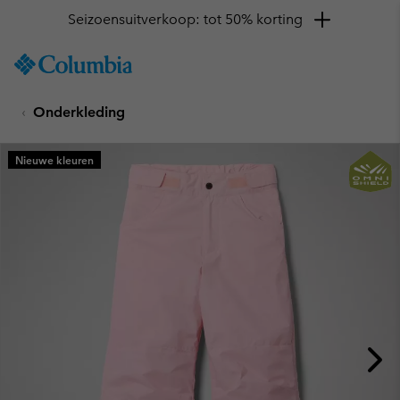
Seizoensuitverkoop: tot 50% korting
SKIP
Columbia
TO
Sportswear
CONTENT
Onderkleding
SKIP
TO
MAIN
Nieuwe kleuren
NAV
SKIP
TO
SEARCH