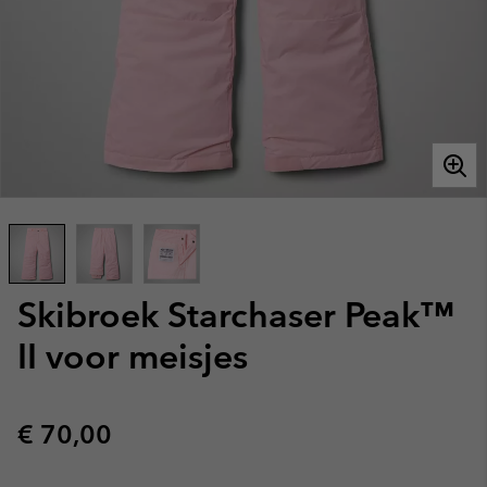
Skibroek Starchaser Peak™
II voor meisjes
Regular price:
€ 70,00