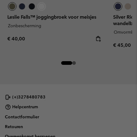
Leslie Falls™ joggingbroek voor meisjes
Silver Rid
wandelbro
Zonbescherming
Omvormba
Regular price:
€ 40,00
Regular pr
€ 45,00
(+)3278480783
Helpcentrum
Contactformulier
Retouren
Overeenkomst herroepen