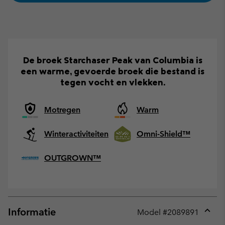
De broek Starchaser Peak van Columbia is
een warme, gevoerde broek die bestand is
tegen vocht en vlekken.
Motregen
Warm
Winteractiviteiten
Omni-Shield™
OUTGROWN™
Informatie
Model #
2089891
Expan