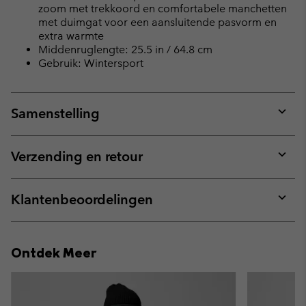
zoom met trekkoord en comfortabele manchetten
met duimgat voor een aansluitende pasvorm en
extra warmte
Middenruglengte: 25.5 in / 64.8 cm
Gebruik: Wintersport
Samenstelling
Expan
or
collap
Verzending en retour
sectio
Expan
or
collap
Klantenbeoordelingen
sectio
Expan
or
collap
Ontdek Meer
sectio