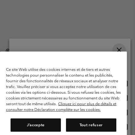
België (Nederlands)
English ›
français ›
|
|
Selecteer je verzendlocatie en taal
©
2026
Columbia Sportswear International Sarl. Avenue des Morgines, 12
1213 Petit-Lancy, Zwitserland. All rights reserved.
Online shoppen beschikbaar
Ce site Web utilise des cookies internes et de tiers et autres
Gebruiksvoorwaarden
Verkoopvoorwaarden
Garantie
technologies pour personnaliser le contenu et les publicités,
fournir des fonctionnalités de réseaux sociaux et analyser notre
Onlin
United States
Privacybeleid
Gebruiksvoorwaarden voor lidmaatschap
trafic. Veuillez préciser si vous acceptez notre utilisation de ces
shopp
cookies via les options ci-dessous. Si vous refusez les cookies, les
Voorwaarden voor door gebruikers gegenereerde inhoud
Impressum
besch
Onlin
Belgium-English
cookies strictement nécessaires au fonctionnement du site Web
shopp
Cookies
seront tout de même utilisés.
Cliquez ici pour plus de détails et
besch
consulter notre Déclaration complète sur les cookies.
Onlin
Belgium-Français
shopp
Helpcentrum: Maan-Vrij. 9:00 - 13:00 & 14:00- 18:00
(+)3278480783
besch
J’accepte
Tout refuser
Onlin
Belgium-Dutch
shopp