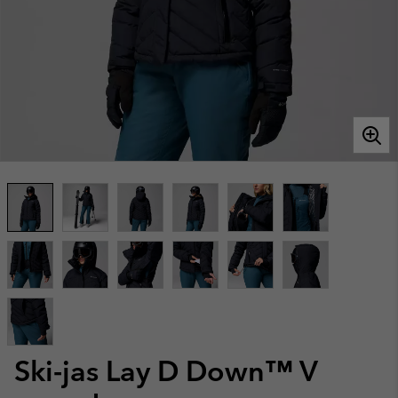
Ski-jas Lay D Down™ V