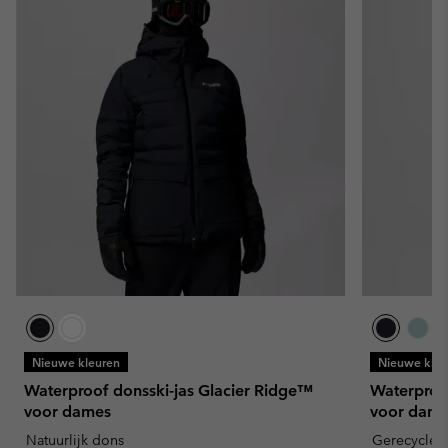
Nieuwe kleuren
Nieuwe kleu
Waterproof donsski-jas Glacier Ridge™
Waterproof
voor dames
voor dame
Natuurlijk dons
Gerecyclede