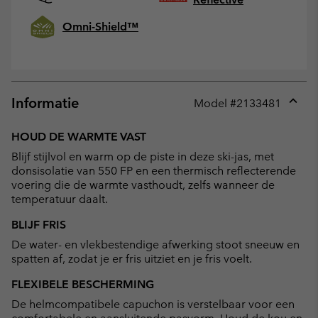
Omni-Shield™
Informatie
Model #
2133481
Expan
or
HOUD DE WARMTE VAST
collap
Blijf stijlvol en warm op de piste in deze ski-jas, met
sectio
donsisolatie van 550 FP en een thermisch reflecterende
voering die de warmte vasthoudt, zelfs wanneer de
temperatuur daalt.
BLIJF FRIS
De water- en vlekbestendige afwerking stoot sneeuw en
spatten af, zodat je er fris uitziet en je fris voelt.
FLEXIBELE BESCHERMING
De helmcompatibele capuchon is verstelbaar voor een