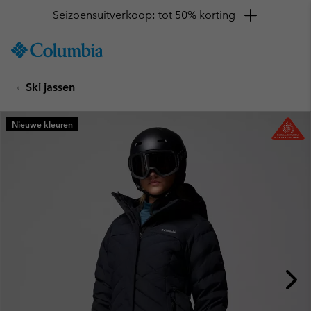
Seizoensuitverkoop: tot 50% korting
SKIP
Columbia
TO
Sportswear
CONTENT
Ski jassen
SKIP
TO
MAIN
Nieuwe kleuren
NAV
SKIP
TO
SEARCH