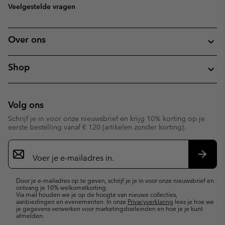
Veelgestelde vragen
Over ons
Shop
Volg ons
Schrijf je in voor onze nieuwsbrief en krijg 10% korting op je
eerste bestelling vanaf € 120 (artikelen zonder korting).
Aanmelden
voor
e-
Inschr
mailupdates
Door je e-mailadres op te geven, schrijf je je in voor onze nieuwsbrief en
ontvang je 10% welkomstkorting.
Via mail houden we je op de hoogte van nieuwe collecties,
aanbiedingen en evenementen. In onze
Privacyverklaring
lees je hoe we
je gegevens verwerken voor marketingdoeleinden en hoe je je kunt
afmelden.