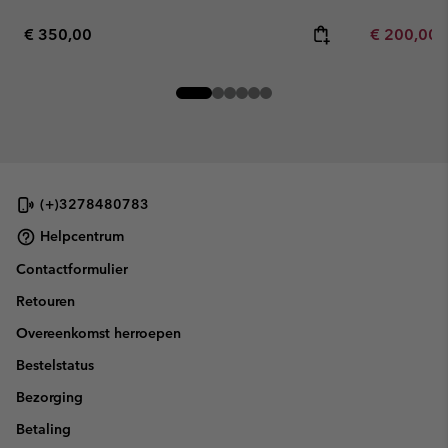
Regular price:
Minimum sa
€ 350,00
€ 200,00
(+)3278480783
Helpcentrum
Contactformulier
Retouren
Overeenkomst herroepen
Bestelstatus
Bezorging
Betaling