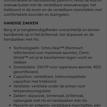
comfortabele en aansluitende pasvorm. Houd de kou en
sneeuw buiten met de verstelbare sneeuwvanger, het
trekkoord in de zoom en de verstelbare manchetten met
comfortabele boorden en duimgaten.
HANDIGE ZAKKEN
Berg al je bergbenodigdheden overzichtelijk en binnen
handbereik op in het brillenvak, het skipasvak en de
handzakken met rits.
Technologieën: Omni-Heat™ (thermisch
reflecterend voor maximale warmte), Omni-
Shield™ om je te beschermen tegen vocht en
vlekken
Donsisolatie: 550 FP voor superieure warmte. RDS-
gecertificeerd.
Capuchon: verstelbare, helmcompatibele
capuchon met trekkoord
Ventilatie: ventilatie onder de armen voor
temperatuurregulatie
Zakken: skipasvak, binnenzak, brillenvak,
opbergzak met rits en handzakken met rits
Pasvorm en ontwerp: verstelbare manchetten, een