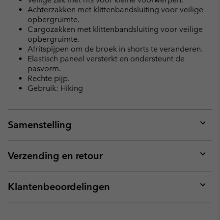
Achterzakken met klittenbandsluiting voor veilige
opbergruimte.
Cargozakken met klittenbandsluiting voor veilige
opbergruimte.
Afritspijpen om de broek in shorts te veranderen.
Elastisch paneel versterkt en ondersteunt de
pasvorm.
Rechte pijp.
Gebruik: Hiking
Samenstelling
Expan
or
collap
Verzending en retour
sectio
Expan
or
collap
Klantenbeoordelingen
sectio
Expan
or
collap