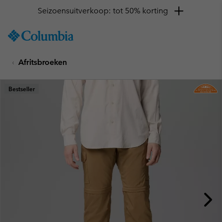
Seizoensuitverkoop: tot 50% korting
SKIP
Columbia
TO
Sportswear
CONTENT
Afritsbroeken
SKIP
TO
MAIN
Bestseller
NAV
SKIP
TO
SEARCH