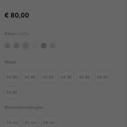
Regular price:
€ 80,00
Kleur:
Delta
Maat:
38 BE
40 BE
42 BE
44 BE
46 BE
48 BE
50 BE
Binnenbeenlengte:
76 cm
81 cm
86 cm