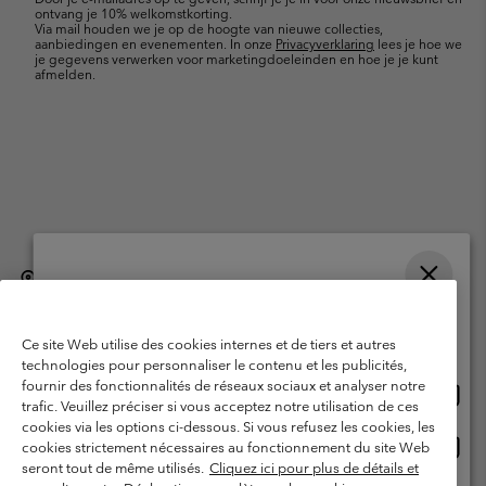
ontvang je 10% welkomstkorting.
Via mail houden we je op de hoogte van nieuwe collecties,
aanbiedingen en evenementen. In onze
Privacyverklaring
lees je hoe we
je gegevens verwerken voor marketingdoeleinden en hoe je je kunt
afmelden.
België (Nederlands)
English ›
français ›
|
|
Selecteer je verzendlocatie en taal
©
2026
Columbia Sportswear International Sarl. Avenue des Morgines, 12
1213 Petit-Lancy, Zwitserland. All rights reserved.
Online shoppen beschikbaar
Ce site Web utilise des cookies internes et de tiers et autres
Gebruiksvoorwaarden
Verkoopvoorwaarden
Garantie
technologies pour personnaliser le contenu et les publicités,
fournir des fonctionnalités de réseaux sociaux et analyser notre
Onlin
United States
Privacybeleid
Gebruiksvoorwaarden voor lidmaatschap
trafic. Veuillez préciser si vous acceptez notre utilisation de ces
shopp
cookies via les options ci-dessous. Si vous refusez les cookies, les
Voorwaarden voor door gebruikers gegenereerde inhoud
Impressum
besch
Onlin
Belgium-English
cookies strictement nécessaires au fonctionnement du site Web
shopp
Cookies
seront tout de même utilisés.
Cliquez ici pour plus de détails et