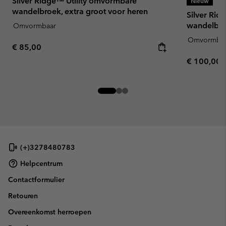
Silver Ridge™ Utility omvormbare
Nieuw
wandelbroek, extra groot voor heren
Silver Ri
wandelbro
Omvormbaar
Omvormba
Regular price:
€ 85,00
Regular pr
€ 100,00
(+)3278480783
Helpcentrum
Contactformulier
Retouren
Overeenkomst herroepen