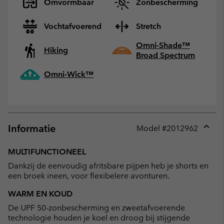
Omvormbaar
Zonbescherming
Vochtafvoerend
Stretch
Omni-Shade™
Hiking
Broad Spectrum
Omni-Wick™
Informatie
Model #
2012962
Expan
or
MULTIFUNCTIONEEL
collap
Dankzij de eenvoudig afritsbare pijpen heb je shorts en
sectio
een broek ineen, voor flexibelere avonturen.
WARM EN KOUD
De UPF 50-zonbescherming en zweetafvoerende
technologie houden je koel en droog bij stijgende