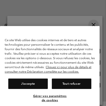
België (Nederlands)
English ›
français ›
|
|
Selecteer je verzendlocatie en taal
©
2026
Columbia Sportswear International Sarl. Avenue des Morgines, 12
1213 Petit-Lancy, Zwitserland. All rights reserved.
Online shoppen beschikbaar
Ce site Web utilise des cookies internes et de tiers et autres
Gebruiksvoorwaarden
Verkoopvoorwaarden
Garantie
technologies pour personnaliser le contenu et les publicités,
fournir des fonctionnalités de réseaux sociaux et analyser notre
Onlin
United States
Privacybeleid
Gebruiksvoorwaarden voor lidmaatschap
trafic. Veuillez préciser si vous acceptez notre utilisation de ces
shopp
cookies via les options ci-dessous. Si vous refusez les cookies, les
Voorwaarden voor door gebruikers gegenereerde inhoud
Impressum
besch
Onlin
Belgium-English
cookies strictement nécessaires au fonctionnement du site Web
shopp
Cookies
seront tout de même utilisés.
Cliquez ici pour plus de détails et
besch
consulter notre Déclaration complète sur les cookies.
Onlin
Belgium-Français
shopp
Helpcentrum: Maan-Vrij. 9:00 - 13:00 & 14:00- 18:00
(+)3278480783
besch
J’accepte
Tout refuser
Onlin
Belgium-Dutch
shopp
besch
Gérer vos paramètres
Alle Locaties Bekijken
de cookies