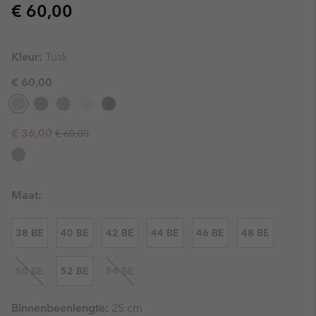
Regular price:
€ 60,00
Kleur:
Tusk
€ 60,00
Regular price:
Sale price:
€ 36,00
€ 60,00
Maat:
38 BE
40 BE
42 BE
44 BE
46 BE
48 BE
50 BE
52 BE
54 BE
Binnenbeenlengte:
25 cm