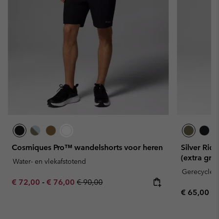
Cosmiques Pro™ wandelshorts voor heren
Silver Rid
(extra gro
Water- en vlekafstotend
Gerecyclede
Minimum sale price:
Maximum sale price:
Regular price:
€ 72,00
-
€ 76,00
€ 90,00
Regular pr
€ 65,00