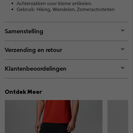
Achterzakken voor kleine artikelen.
Gebruik: Hiking, Wandelen, Zomeractiviteiten
Samenstelling
Expan
or
collap
Verzending en retour
sectio
Expan
or
collap
Klantenbeoordelingen
sectio
Expan
or
collap
Ontdek Meer
sectio