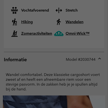
Vochtafvoerend
Stretch
Hiking
Wandelen
Zomeractiviteiten
Omni-Wick™
Informatie
Model #
2030744
Expan
or
collap
Wandel comfortabel. Deze klassieke cargoshort voert
sectio
zweet af en heeft een afneembare riem voor een
stevige pasvorm. In de zakken heb je je spullen altijd
bij de hand.