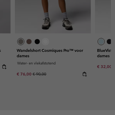
s
Wandelshort Cosmiques Pro™ voor
BlueVista
dames
dames
Water- en vlekafstotend
Sale price
R
€ 32,00
€
Sale price:
Regular price:
€ 76,00
€ 90,00