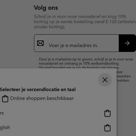
Volg ons
Schrijf je in voor onze nieuwsbrief en krijg 10%
korting op je eerste bestelling vanaf € 120 (artikelen
zonder korting).
Aanmelden
voor
e-
Insc
mailupdates
Door je e-mailadres op te geven, schrijf je je in voor onze
nieuwsbrief en ontvang je 10% welkomstkorting.
Via mail houden we je op de hoogte van nieuwe
collecties, aanbiedingen en evenementen. In onze
Privacyverklaring
lees je hoe we je gegevens verwerken
voor marketingdoeleinden en hoe je je kunt afmelden.
Selecteer je verzendlocatie en taal
Online shoppen beschikbaar
Online
es
shoppen
beschikbaar
Online
glish
shoppen