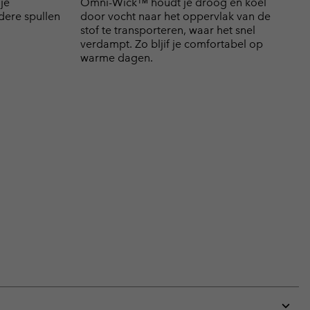
je
Omni-Wick™ houdt je droog en koel
dere spullen
door vocht naar het oppervlak van de
stof te transporteren, waar het snel
verdampt. Zo bljif je comfortabel op
warme dagen.