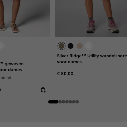
Silver Ridge™ Utility wandelshort
voor dames
e™ geweven
voor dames
Regular price:
€ 50,00
stotend
r price:
0