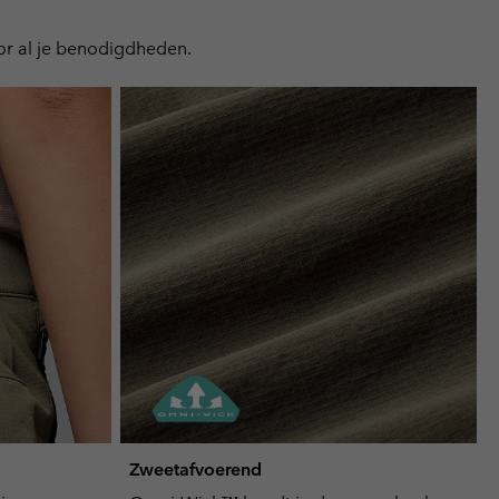
or
collap
oor al je benodigdheden.
sectio
Zweetafvoerend