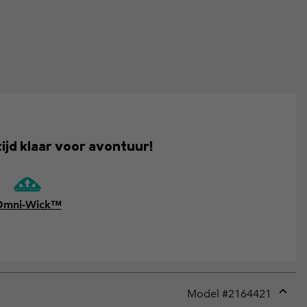
ijd klaar voor avontuur!
Omni-Wick™
Model #
2164421
Expan