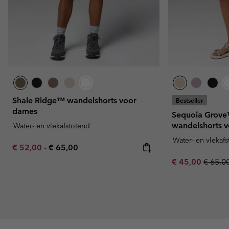
Shale Ridge™ wandelshorts voor
Bestseller
dames
Sequoia Grov
wandelshorts 
Water- en vlekafstotend
Water- en vlekaf
Minimum sale price:
Maximum price:
€ 52,00
-
€ 65,00
Sale price:
Regula
€ 45,00
€ 65,0