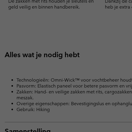
De zakken met rits houden je sleutels en
Dankzij de c
geld veilig en binnen handbereik.
heb je extra
Alles wat je nodig hebt
Technologieën: Omni-Wick™ voor vochtbeheer houdt 
Pasvorm: Elastisch paneel voor betere pasvorm en vr
Zakken: Hand- en veilige zakken met rits, cargozakken 
meszak.
Overige eigenschappen: Bevestigingslus en ophanglus 
Gebruik: Hiking
Samenstelling