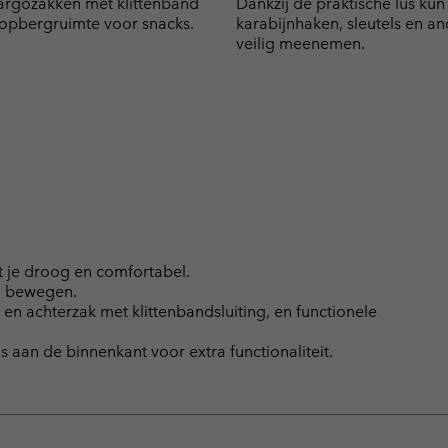
argozakken met klittenband
Dankzij de praktische lus kun 
 opbergruimte voor snacks.
karabijnhaken, sleutels en an
veilig meenemen.
je droog en comfortabel.
ij bewegen.
en achterzak met klittenbandsluiting, en functionele
aan de binnenkant voor extra functionaliteit.