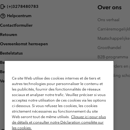
Over ons
(+)3278480783
Helpcentrum
Ons verhaal
Contactformulier
Carrièremogelij
Retouren
Maatschappelijke
Overeenkomst herroepen
Groothandel
Bestelstatus
B2B-programma
Bezorging
Investeerders en 
Betaling
Handleiding sch
Ce site Web utilise des cookies internes et de tiers et
Veelgestelde vragen
autres technologies pour personnaliser le contenu et
les publicités, fournir des fonctionnalités de réseaux
sociaux et analyser notre trafic. Veuillez préciser si vous
acceptez notre utilisation de ces cookies via les options
ci-dessous. Si vous refusez les cookies, les cookies
strictement nécessaires au fonctionnement du site
Web seront tout de même utilisés.
Cliquez ici pour plus
de détails et consulter notre Déclaration complète sur
les cookies.