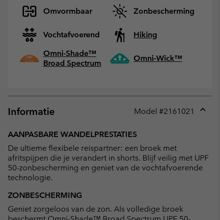
Omvormbaar
Zonbescherming
Vochtafvoerend
Hiking
Omni-Shade™
Omni-Wick™
Broad Spectrum
Informatie
Model #
2161021
Expan
or
AANPASBARE WANDELPRESTATIES
collap
De ultieme flexibele reispartner: een broek met
sectio
afritspijpen die je verandert in shorts. Blijf veilig met UPF
50-zonbescherming en geniet van de vochtafvoerende
technologie.
ZONBESCHERMING
Geniet zorgeloos van de zon. Als volledige broek
beschermt Omni-Shade™ Broad Spectrum UPF 50-