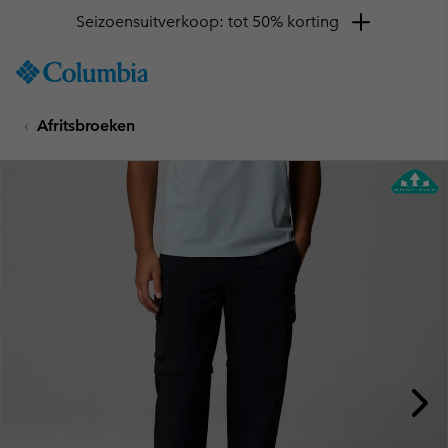
Seizoensuitverkoop: tot 50% korting
SKIP
Columbia
TO
Sportswear
CONTENT
Afritsbroeken
SKIP
TO
MAIN
NAV
SKIP
TO
SEARCH