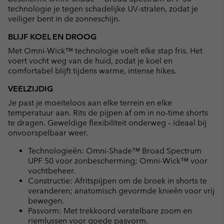
technologie je tegen schadelijke UV-stralen, zodat je
veiliger bent in de zonneschijn.
BLIJF KOEL EN DROOG
Met Omni-Wick™ technologie voelt elke stap fris. Het
voert vocht weg van de huid, zodat je koel en
comfortabel blijft tijdens warme, intense hikes.
VEELZIJDIG
Je past je moeiteloos aan elke terrein en elke
temperatuur aan. Rits de pijpen af om in no-time shorts
te dragen. Geweldige flexibiliteit onderweg – ideaal bij
onvoorspelbaar weer.
Technologieën: Omni-Shade™ Broad Spectrum
UPF 50 voor zonbescherming; Omni-Wick™ voor
vochtbeheer.
Constructie: Afritspijpen om de broek in shorts te
veranderen; anatomisch gevormde knieën voor vrij
bewegen.
Pasvorm: Met trekkoord verstelbare zoom en
riemlussen voor goede pasvorm.