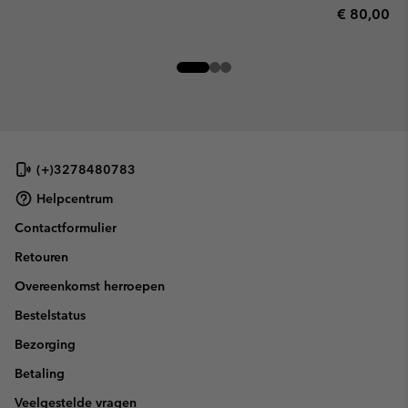
Regular pr
€ 80,00
(+)3278480783
Helpcentrum
Contactformulier
Retouren
Overeenkomst herroepen
Bestelstatus
Bezorging
Betaling
Veelgestelde vragen