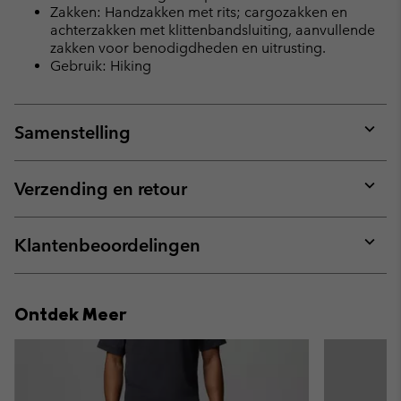
Zakken: Handzakken met rits; cargozakken en
achterzakken met klittenbandsluiting, aanvullende
zakken voor benodigdheden en uitrusting.
Gebruik: Hiking
Samenstelling
Expan
or
collap
Verzending en retour
sectio
Expan
or
collap
Klantenbeoordelingen
sectio
Expan
or
collap
Ontdek Meer
sectio