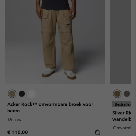
Acker Rock™ omvormbare broek voor
Bestseller
heren
Silver Rid
wandelbro
Unisex
Omvormba
Regular price:
€ 110,00