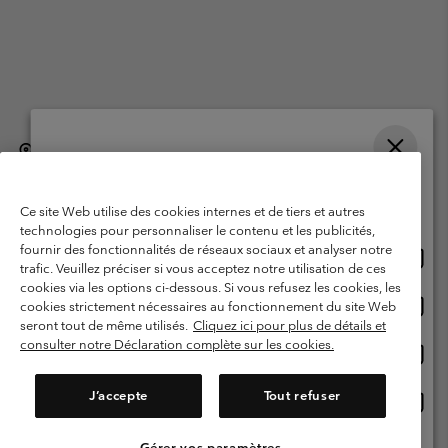
België (Nederlands)
English ›
français ›
|
|
Selecteer je verzendlocatie en taal
©
2026
Columbia Sportswear International Sarl. Avenue des Morgines, 12
1213 Petit-Lancy, Zwitserland. All rights reserved.
Online shoppen beschikbaar
Ce site Web utilise des cookies internes et de tiers et autres
Gebruiksvoorwaarden
Verkoopvoorwaarden
Garantie
technologies pour personnaliser le contenu et les publicités,
fournir des fonctionnalités de réseaux sociaux et analyser notre
Onlin
United States
Privacybeleid
Gebruiksvoorwaarden voor lidmaatschap
trafic. Veuillez préciser si vous acceptez notre utilisation de ces
shopp
cookies via les options ci-dessous. Si vous refusez les cookies, les
Voorwaarden voor door gebruikers gegenereerde inhoud
Impressum
besch
Onlin
Belgium-English
cookies strictement nécessaires au fonctionnement du site Web
shopp
Cookies
seront tout de même utilisés.
Cliquez ici pour plus de détails et
besch
consulter notre Déclaration complète sur les cookies.
Onlin
Belgium-Français
shopp
Helpcentrum: Maan-Vrij. 9:00 - 13:00 & 14:00- 18:00
(+)3278480783
besch
J’accepte
Tout refuser
Onlin
Belgium-Dutch
shopp
besch
Gérer vos paramètres