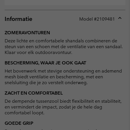
Informatie
Model #
2109481
Expan
or
ZOMERAVONTUREN
collap
Deze lichte en comfortabele shandals combineren de
sectio
steun van een schoen met de ventilatie van een sandaal.
Klaar voor elk outdooravontuur.
BESCHERMING, WAAR JE OOK GAAT
Het bovenwerk met stevige ondersteuning en ademend
mesh biedt ventilatie en bescherming, met een
snelsluiting die je zo verstelt onderweg.
ZACHT EN COMFORTABEL
De dempende tussenzool biedt flexibiliteit en stabiliteit,
en vermindert de impact, zodat je de hele dag
comfortabel loopt.
GOEDE GRIP