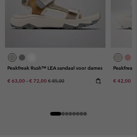
Peakfreak Rush™ LEA sandaal voor dames
Peakfreak
Minimum sale price:
Maximum sale price:
Regular price:
Minimum sa
€ 63,00
-
€ 72,00
€ 85,00
€ 42,00
-