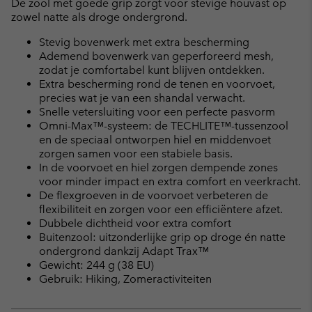
De zool met goede grip zorgt voor stevige houvast op
zowel natte als droge ondergrond.
Stevig bovenwerk met extra bescherming
Ademend bovenwerk van geperforeerd mesh,
zodat je comfortabel kunt blijven ontdekken.
Extra bescherming rond de tenen en voorvoet,
precies wat je van een shandal verwacht.
Snelle vetersluiting voor een perfecte pasvorm
Omni-Max™-systeem: de TECHLITE™-tussenzool
en de speciaal ontworpen hiel en middenvoet
zorgen samen voor een stabiele basis.
In de voorvoet en hiel zorgen dempende zones
voor minder impact en extra comfort en veerkracht.
De flexgroeven in de voorvoet verbeteren de
flexibiliteit en zorgen voor een efficiëntere afzet.
Dubbele dichtheid voor extra comfort
Buitenzool: uitzonderlijke grip op droge én natte
ondergrond dankzij Adapt Trax™
Gewicht: 244 g (38 EU)
Gebruik: Hiking, Zomeractiviteiten