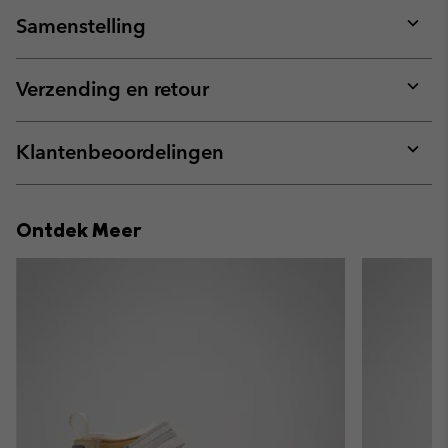
Samenstelling
Expan
or
collap
Verzending en retour
sectio
Expan
or
collap
Klantenbeoordelingen
sectio
Expan
or
collap
Ontdek Meer
sectio