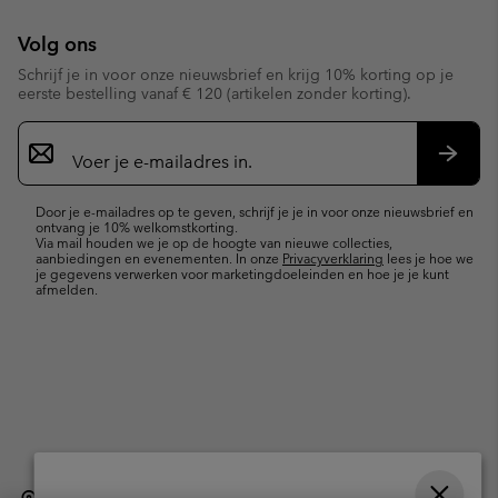
Volg ons
Schrijf je in voor onze nieuwsbrief en krijg 10% korting op je
eerste bestelling vanaf € 120 (artikelen zonder korting).
Aanmelden
voor
e-
Inschr
mailupdates
Door je e-mailadres op te geven, schrijf je je in voor onze nieuwsbrief en
ontvang je 10% welkomstkorting.
Via mail houden we je op de hoogte van nieuwe collecties,
aanbiedingen en evenementen. In onze
Privacyverklaring
lees je hoe we
je gegevens verwerken voor marketingdoeleinden en hoe je je kunt
afmelden.