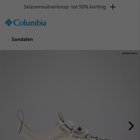
Seizoensuitverkoop: tot 50% korting
SKIP
Columbia
TO
Sportswear
CONTENT
Sandalen
SKIP
TO
MAIN
NAV
SKIP
TO
SEARCH