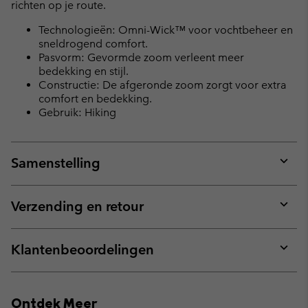
richten op je route.
Technologieën: Omni-Wick™ voor vochtbeheer en
sneldrogend comfort.
Pasvorm: Gevormde zoom verleent meer
bedekking en stijl.
Constructie: De afgeronde zoom zorgt voor extra
comfort en bedekking.
Gebruik: Hiking
Samenstelling
Expan
or
collap
Verzending en retour
sectio
Expan
or
collap
Klantenbeoordelingen
sectio
Expan
or
collap
Ontdek Meer
sectio