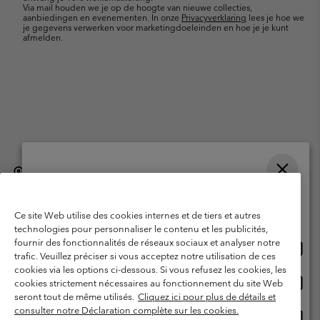
Via mail houden we je op de hoogte van nieuwe collecties,
aanbiedingen en evenementen. In onze
Privacyverklaring
lees je hoe we
je gegevens verwerken voor marketingdoeleinden en hoe je je kunt
afmelden.
België (Nederlands)
English ›
français ›
|
|
Selecteer je verzendlocatie en taal
©
2026
Columbia Sportswear International Sarl. Avenue des Morgines, 12
1213 Petit-Lancy, Zwitserland. All rights reserved.
Online shoppen beschikbaar
Ce site Web utilise des cookies internes et de tiers et autres
Gebruiksvoorwaarden
Verkoopvoorwaarden
Garantie
technologies pour personnaliser le contenu et les publicités,
fournir des fonctionnalités de réseaux sociaux et analyser notre
Onlin
United States
Privacybeleid
Gebruiksvoorwaarden voor lidmaatschap
trafic. Veuillez préciser si vous acceptez notre utilisation de ces
shopp
cookies via les options ci-dessous. Si vous refusez les cookies, les
Voorwaarden voor door gebruikers gegenereerde inhoud
Impressum
besch
Onlin
Belgium-English
cookies strictement nécessaires au fonctionnement du site Web
shopp
Cookies
seront tout de même utilisés.
Cliquez ici pour plus de détails et
besch
consulter notre Déclaration complète sur les cookies.
Onlin
Belgium-Français