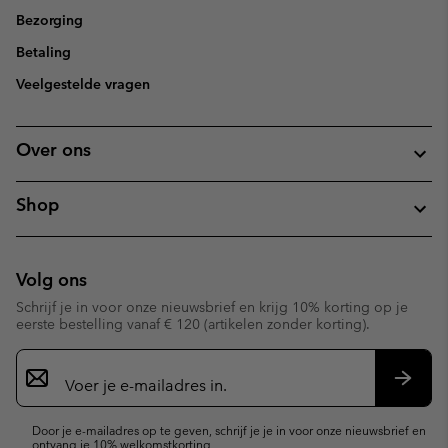
Bezorging
Betaling
Veelgestelde vragen
Over ons
Shop
Volg ons
Schrijf je in voor onze nieuwsbrief en krijg 10% korting op je
eerste bestelling vanaf € 120 (artikelen zonder korting).
Aanmelden
voor
e-
Inschr
mailupdates
Door je e-mailadres op te geven, schrijf je je in voor onze nieuwsbrief en
ontvang je 10% welkomstkorting.