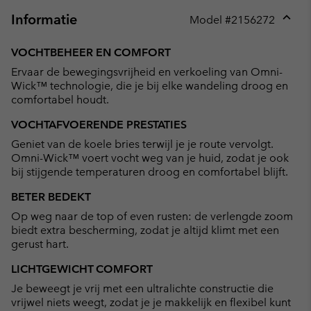
Informatie
Model #
2156272
Expan
or
VOCHTBEHEER EN COMFORT
collap
Ervaar de bewegingsvrijheid en verkoeling van Omni-
sectio
Wick™ technologie, die je bij elke wandeling droog en
comfortabel houdt.
VOCHTAFVOERENDE PRESTATIES
Geniet van de koele bries terwijl je je route vervolgt.
Omni-Wick™ voert vocht weg van je huid, zodat je ook
bij stijgende temperaturen droog en comfortabel blijft.
BETER BEDEKT
Op weg naar de top of even rusten: de verlengde zoom
biedt extra bescherming, zodat je altijd klimt met een
gerust hart.
LICHTGEWICHT COMFORT
Je beweegt je vrij met een ultralichte constructie die
vrijwel niets weegt, zodat je je makkelijk en flexibel kunt