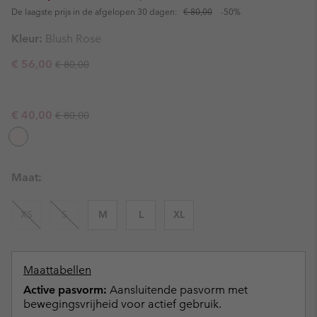
De laagste prijs in de afgelopen 30 dagen:
€ 80,00
-50%
Kleur:
Blush Rose
Regular price:
Sale price:
€ 56,00
€ 80,00
Regular price:
Sale price:
€ 40,00
€ 80,00
Maat:
XS
S
M
L
XL
Maattabellen
Active pasvorm:
Aansluitende pasvorm met
bewegingsvrijheid voor actief gebruik.