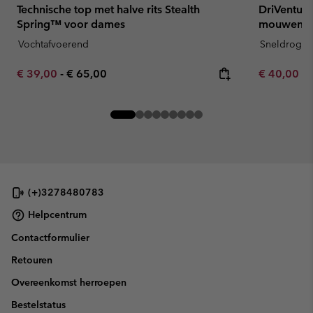
Technische top met halve rits Stealth
DriVenture
Spring™ voor dames
mouwen v
Vochtafvoerend
Sneldroge
Minimum sale price:
Maximum price:
Minimum sa
€ 39,00
-
€ 65,00
€ 40,00
-
(+)3278480783
Helpcentrum
Contactformulier
Retouren
Overeenkomst herroepen
Bestelstatus