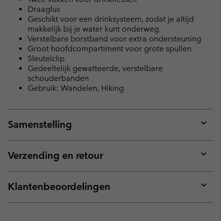
Draaglus
Geschikt voor een drinksysteem, zodat je altijd
makkelijk bij je water kunt onderweg.
Verstelbare borstband voor extra ondersteuning
Groot hoofdcompartiment voor grote spullen
Sleutelclip
Gedeeltelijk gewatteerde, verstelbare
schouderbanden
Gebruik: Wandelen, Hiking
Samenstelling
Expan
or
collap
Verzending en retour
sectio
Expan
or
collap
Klantenbeoordelingen
sectio
Expan
or
collap