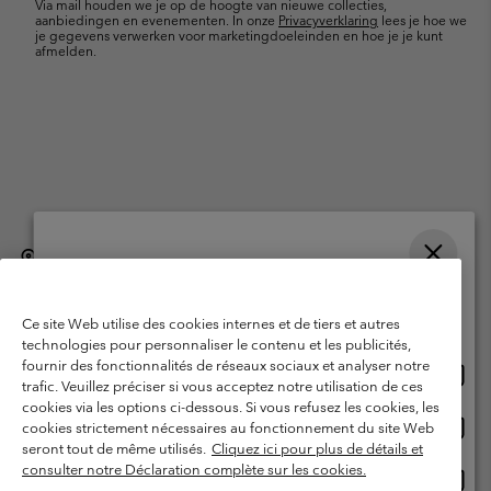
Via mail houden we je op de hoogte van nieuwe collecties,
aanbiedingen en evenementen. In onze
Privacyverklaring
lees je hoe we
je gegevens verwerken voor marketingdoeleinden en hoe je je kunt
afmelden.
België (Nederlands)
English ›
français ›
|
|
Selecteer je verzendlocatie en taal
©
2026
Columbia Sportswear International Sarl. Avenue des Morgines, 12
1213 Petit-Lancy, Zwitserland. All rights reserved.
Online shoppen beschikbaar
Ce site Web utilise des cookies internes et de tiers et autres
Gebruiksvoorwaarden
Verkoopvoorwaarden
Garantie
technologies pour personnaliser le contenu et les publicités,
fournir des fonctionnalités de réseaux sociaux et analyser notre
Onlin
United States
Privacybeleid
Gebruiksvoorwaarden voor lidmaatschap
trafic. Veuillez préciser si vous acceptez notre utilisation de ces
shopp
cookies via les options ci-dessous. Si vous refusez les cookies, les
Voorwaarden voor door gebruikers gegenereerde inhoud
Impressum
besch
Onlin
Belgium-English
cookies strictement nécessaires au fonctionnement du site Web
shopp
Cookies
seront tout de même utilisés.
Cliquez ici pour plus de détails et
besch
consulter notre Déclaration complète sur les cookies.
Onlin
Belgium-Français