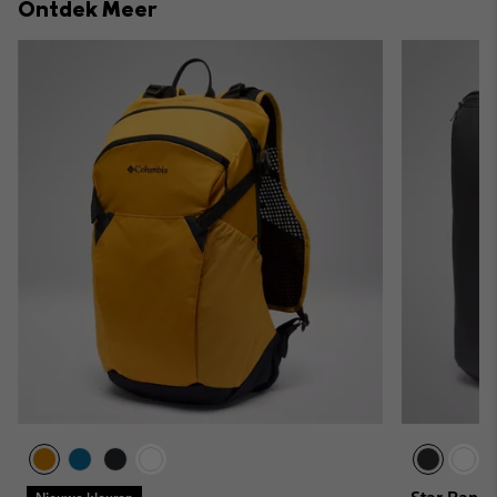
Ontdek Meer
sectio
Nieuwe kleuren