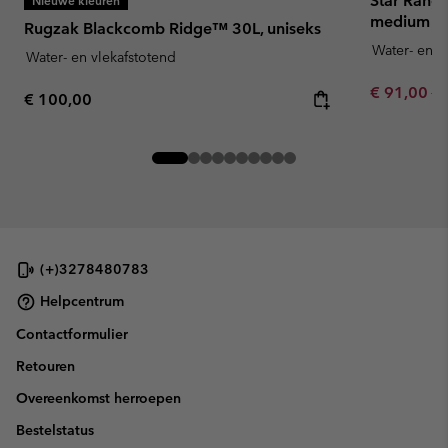
Star Range
medium
Rugzak Blackcomb Ridge™ 30L, uniseks
Water- en v
Water- en vlekafstotend
Sale price:
Re
€ 91,00
€ 
Regular price:
€ 100,00
(+)3278480783
Helpcentrum
Contactformulier
Retouren
Overeenkomst herroepen
Bestelstatus