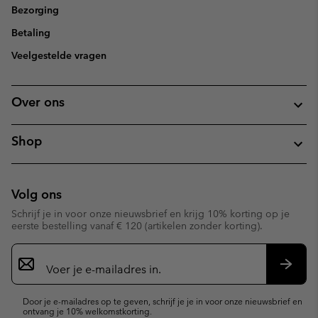
Bezorging
Betaling
Veelgestelde vragen
Over ons
Shop
Volg ons
Schrijf je in voor onze nieuwsbrief en krijg 10% korting op je
eerste bestelling vanaf € 120 (artikelen zonder korting).
Aanmelden
voor
e-
Inschr
mailupdates
Door je e-mailadres op te geven, schrijf je je in voor onze nieuwsbrief en
ontvang je 10% welkomstkorting.