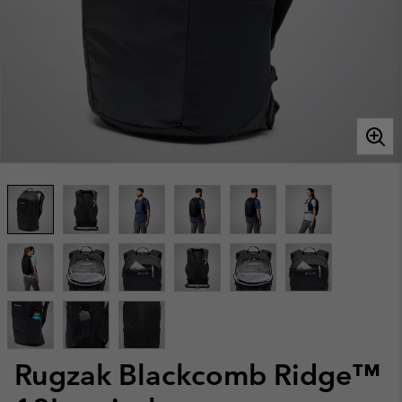
Rugzak Blackcomb Ridge™