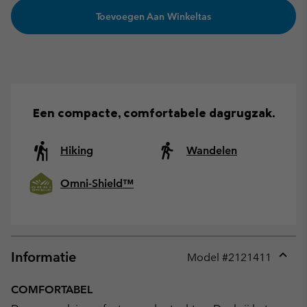
Toevoegen Aan Winkeltas
Een compacte, comfortabele dagrugzak.
Hiking
Wandelen
Omni-Shield™
Informatie
Model #
2121411
Expan
or
COMFORTABEL
collap