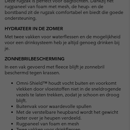
Deze rugzak is perfect voor dagtochten. Dankzij het
sectio
rugpaneel van foam met mesh, de heup- en de
borstband zit de rugzak comfortabel en biedt die goede
ondersteuning.
HYDRATEER IN DE ZOMER
Met twee vakken voor waterflessen en de mogelijkheid
voor een drinksysteem heb je altijd genoeg drinken bij
je.
ZONNEBRILBESCHERMING
In een vak gevoerd met fleece blijft je zonnebril
beschermd tegen krassen.
Omni-Shield™ houdt vocht buiten en voorkomt
vlekken door vloeistoffen niet in de sneldrogende
vezels te laten trekken, zodat je schoon en droog
blijft.
Buitenvak voor waardevolle spullen
Met de verstelbare heupband wordt het gewicht
beter over je heupen verdeeld.
Rugpaneel van foam en mesh
Twee vakken voor drinkflessen