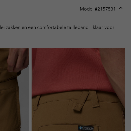
Model #
2157531
Expan
or
collap
ei zakken en een comfortabele tailleband – klaar voor
sectio