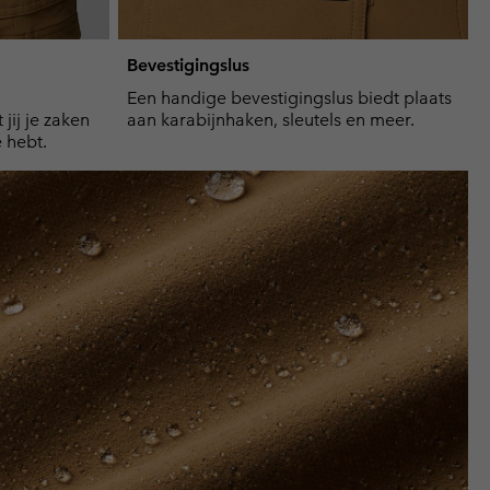
Bevestigingslus
Een handige bevestigingslus biedt plaats
jij je zaken
aan karabijnhaken, sleutels en meer.
 hebt.