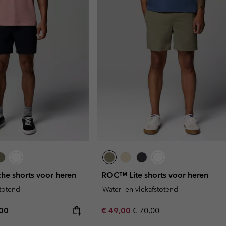
he shorts voor heren
ROC™ Lite shorts voor heren
stotend
Water- en vlekafstotend
rice:
mum price:
Sale price:
Regular price:
,00
€ 49,00
€ 70,00