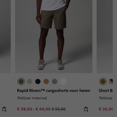
Rapid Rivers™ cargoshorts voor heren
Short Bon
Rekbaar materiaal
Rekbaar ma
Minimum sale price:
Maximum sale price:
Regular price:
Sale price
R
€ 38,00
-
€ 44,00
€ 55,00
€ 36,00
€