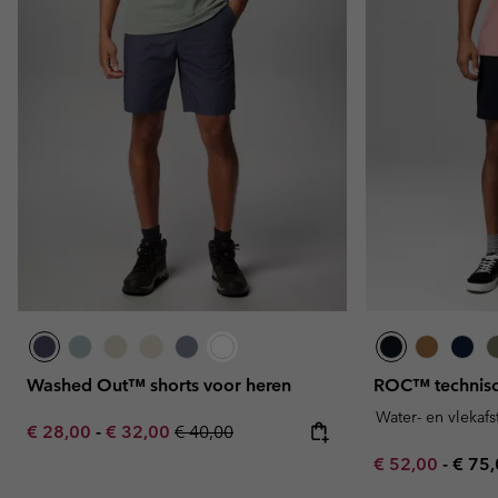
Washed Out™ shorts voor heren
ROC™ technisc
Water- en vlekaf
Minimum sale price:
Maximum sale price:
Regular price:
€ 28,00
-
€ 32,00
€ 40,00
Minimum sale p
Maxi
€ 52,00
-
€ 75