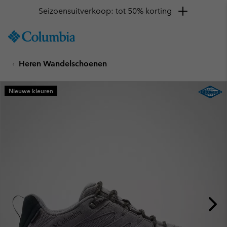
Seizoensuitverkoop: tot 50% korting
SKIP
Columbia
TO
Sportswear
CONTENT
Heren Wandelschoenen
SKIP
TO
MAIN
Nieuwe kleuren
NAV
SKIP
TO
SEARCH