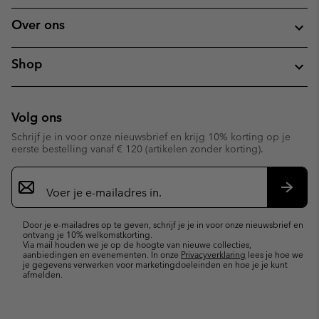
Over ons
Shop
Volg ons
Schrijf je in voor onze nieuwsbrief en krijg 10% korting op je
eerste bestelling vanaf € 120 (artikelen zonder korting).
Aanmelden
voor
e-
Inschr
mailupdates
Door je e-mailadres op te geven, schrijf je je in voor onze nieuwsbrief en
ontvang je 10% welkomstkorting.
Via mail houden we je op de hoogte van nieuwe collecties,
aanbiedingen en evenementen. In onze
Privacyverklaring
lees je hoe we
je gegevens verwerken voor marketingdoeleinden en hoe je je kunt
afmelden.