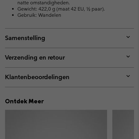
natte omstandigheden.
Gewicht: 422,0 g (maat 42 EU, ½ paar).
Gebruik: Wandelen
Samenstelling
Expan
or
collap
Verzending en retour
sectio
Expan
or
collap
Klantenbeoordelingen
sectio
Expan
or
collap
Ontdek Meer
sectio