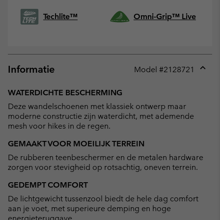
Techlite™
Omni-Grip™ Live
Informatie
Model #
2128721
Expan
or
WATERDICHTE BESCHERMING
collap
Deze wandelschoenen met klassiek ontwerp maar
sectio
moderne constructie zijn waterdicht, met ademende
mesh voor hikes in de regen.
GEMAAKT VOOR MOEILIJK TERREIN
De rubberen teenbeschermer en de metalen hardware
zorgen voor stevigheid op rotsachtig, oneven terrein.
GEDEMPT COMFORT
De lichtgewicht tussenzool biedt de hele dag comfort
aan je voet, met superieure demping en hoge
energieteruggave.