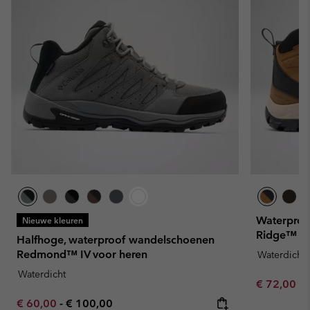
Waterproo
Nieuwe kleuren
Ridge™ Plu
Halfhoge, waterproof wandelschoenen
Redmond™ IV voor heren
Waterdicht
Waterdicht
Minimum sa
€ 72,00
-
Minimum sale price:
Maximum price:
€ 60,00
-
€ 100,00