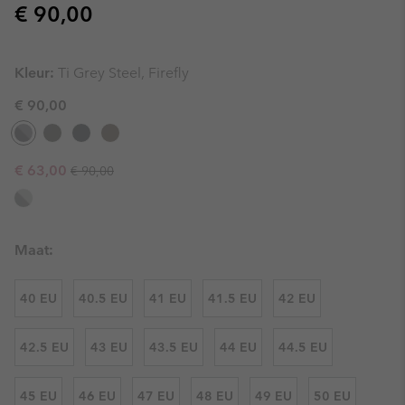
Regular price:
€ 90,00
Kleur:
Ti Grey Steel, Firefly
€ 90,00
Regular price:
Sale price:
€ 63,00
€ 90,00
Maat:
40 EU
40.5 EU
41 EU
41.5 EU
42 EU
42.5 EU
43 EU
43.5 EU
44 EU
44.5 EU
45 EU
46 EU
47 EU
48 EU
49 EU
50 EU