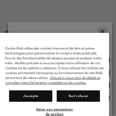
België (Nederlands)
English ›
français ›
|
|
Selecteer je verzendlocatie en taal
©
2026
Columbia Sportswear International Sarl. Avenue des Morgines, 12
1213 Petit-Lancy, Zwitserland. All rights reserved.
Online shoppen beschikbaar
Ce site Web utilise des cookies internes et de tiers et autres
Gebruiksvoorwaarden
Verkoopvoorwaarden
Garantie
technologies pour personnaliser le contenu et les publicités,
fournir des fonctionnalités de réseaux sociaux et analyser notre
Onlin
United States
Privacybeleid
Gebruiksvoorwaarden voor lidmaatschap
trafic. Veuillez préciser si vous acceptez notre utilisation de ces
shopp
cookies via les options ci-dessous. Si vous refusez les cookies, les
Voorwaarden voor door gebruikers gegenereerde inhoud
Impressum
besch
Onlin
Belgium-English
cookies strictement nécessaires au fonctionnement du site Web
shopp
Cookies
seront tout de même utilisés.
Cliquez ici pour plus de détails et
besch
consulter notre Déclaration complète sur les cookies.
Onlin
Belgium-Français
shopp
Helpcentrum: Maan-Vrij. 9:00 - 13:00 & 14:00- 18:00
(+)3278480783
besch
J’accepte
Tout refuser
Onlin
Belgium-Dutch
shopp
besch
Gérer vos paramètres
Alle Locaties Bekijken
de cookies