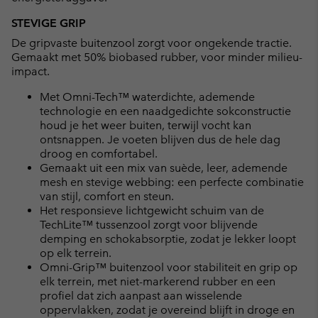
STEVIGE GRIP
De gripvaste buitenzool zorgt voor ongekende tractie.
Gemaakt met 50% biobased rubber, voor minder milieu-
impact.
Met Omni-Tech™ waterdichte, ademende
technologie en een naadgedichte sokconstructie
houd je het weer buiten, terwijl vocht kan
ontsnappen. Je voeten blijven dus de hele dag
droog en comfortabel.
Gemaakt uit een mix van suède, leer, ademende
mesh en stevige webbing: een perfecte combinatie
van stijl, comfort en steun.
Het responsieve lichtgewicht schuim van de
TechLite™ tussenzool zorgt voor blijvende
demping en schokabsorptie, zodat je lekker loopt
op elk terrein.
Omni-Grip™ buitenzool voor stabiliteit en grip op
elk terrein, met niet-markerend rubber en een
profiel dat zich aanpast aan wisselende
oppervlakken, zodat je overeind blijft in droge en