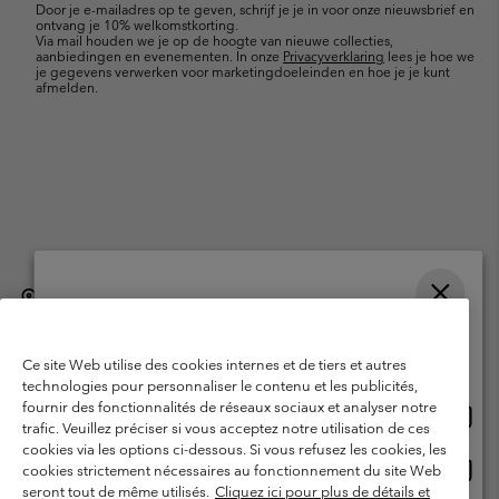
Door je e-mailadres op te geven, schrijf je je in voor onze nieuwsbrief en
ontvang je 10% welkomstkorting.
Via mail houden we je op de hoogte van nieuwe collecties,
aanbiedingen en evenementen. In onze
Privacyverklaring
lees je hoe we
je gegevens verwerken voor marketingdoeleinden en hoe je je kunt
afmelden.
België (Nederlands)
English ›
français ›
|
|
Selecteer je verzendlocatie en taal
©
2026
Columbia Sportswear International Sarl. Avenue des Morgines, 12
1213 Petit-Lancy, Zwitserland. All rights reserved.
Online shoppen beschikbaar
Ce site Web utilise des cookies internes et de tiers et autres
Gebruiksvoorwaarden
Verkoopvoorwaarden
Garantie
technologies pour personnaliser le contenu et les publicités,
fournir des fonctionnalités de réseaux sociaux et analyser notre
Onlin
United States
Privacybeleid
Gebruiksvoorwaarden voor lidmaatschap
trafic. Veuillez préciser si vous acceptez notre utilisation de ces
shopp
cookies via les options ci-dessous. Si vous refusez les cookies, les
Voorwaarden voor door gebruikers gegenereerde inhoud
Impressum
besch
Onlin
Belgium-English
cookies strictement nécessaires au fonctionnement du site Web
shopp
Cookies
seront tout de même utilisés.
Cliquez ici pour plus de détails et