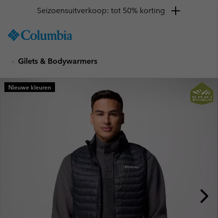
Seizoensuitverkoop: tot 50% korting
SKIP
Columbia
TO
Sportswear
CONTENT
Gilets & Bodywarmers
SKIP
TO
MAIN
Nieuwe kleuren
NAV
SKIP
TO
SEARCH