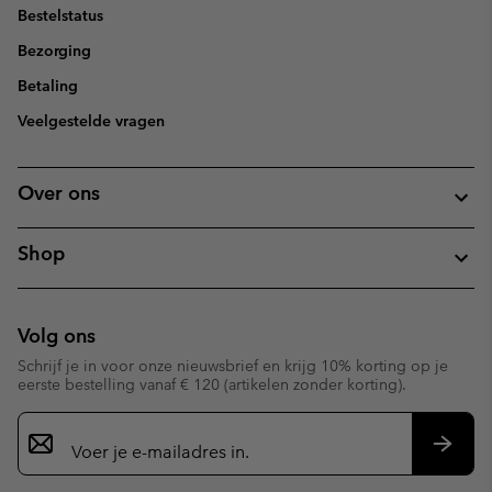
Bestelstatus
Bezorging
Betaling
Veelgestelde vragen
Over ons
Shop
Volg ons
Schrijf je in voor onze nieuwsbrief en krijg 10% korting op je
eerste bestelling vanaf € 120 (artikelen zonder korting).
Aanmelden
voor
e-
Inschr
mailupdates