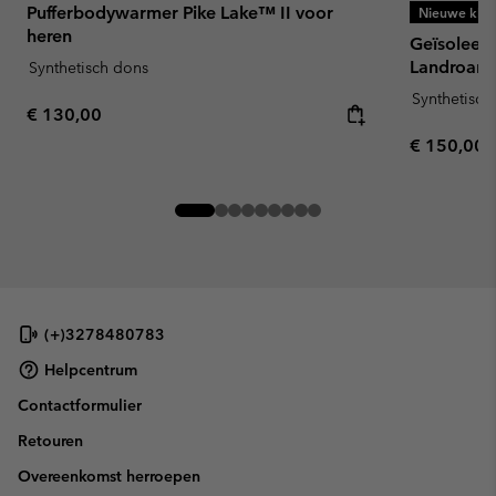
Pufferbodywarmer Pike Lake™ II voor
Nieuwe kleu
heren
Geïsoleer
Landroame
Synthetisch dons
Synthetisch
Regular price:
€ 130,00
Regular pr
€ 150,00
(+)3278480783
Helpcentrum
Contactformulier
Retouren
Overeenkomst herroepen