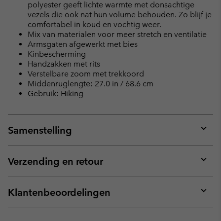
polyester geeft lichte warmte met donsachtige
vezels die ook nat hun volume behouden. Zo blijf je
comfortabel in koud en vochtig weer.
Mix van materialen voor meer stretch en ventilatie
Armsgaten afgewerkt met bies
Kinbescherming
Handzakken met rits
Verstelbare zoom met trekkoord
Middenruglengte: 27.0 in / 68.6 cm
Gebruik: Hiking
Samenstelling
Expan
or
collap
Verzending en retour
sectio
Expan
or
collap
Klantenbeoordelingen
sectio
Expan
or
collap