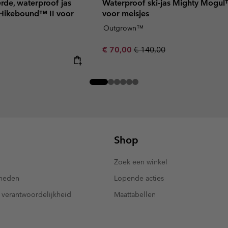
rde, waterproof jas
Waterproof ski-jas Mighty Mogul™
Hikebound™ II voor
voor meisjes
Outgrown™
Sale price:
Regular price:
€ 70,00
€ 140,00
Shop
Zoek een winkel
kheden
Lopende acties
 verantwoordelijkheid
Maattabellen