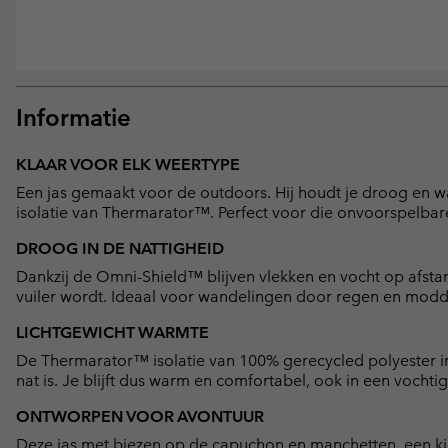
Informatie
KLAAR VOOR ELK WEERTYPE
Een jas gemaakt voor de outdoors. Hij houdt je droog en
isolatie van Thermarator™. Perfect voor die onvoorspelbar
DROOG IN DE NATTIGHEID
Dankzij de Omni-Shield™ blijven vlekken en vocht op afstan
vuiler wordt. Ideaal voor wandelingen door regen en modd
LICHTGEWICHT WARMTE
De Thermarator™ isolatie van 100% gerecycled polyester i
nat is. Je blijft dus warm en comfortabel, ook in een vocht
ONTWORPEN VOOR AVONTUUR
Deze jas met biezen op de capuchon en manchetten, een k