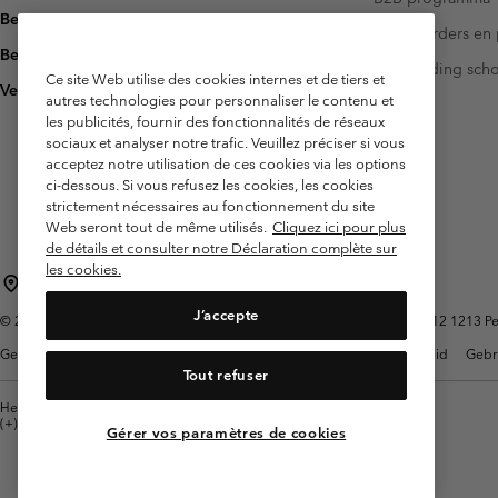
Bezorging
Investeerders en 
Betaling
Handleiding sch
Ce site Web utilise des cookies internes et de tiers et
Veelgestelde vragen
autres technologies pour personnaliser le contenu et
les publicités, fournir des fonctionnalités de réseaux
sociaux et analyser notre trafic. Veuillez préciser si vous
acceptez notre utilisation de ces cookies via les options
ci-dessous. Si vous refusez les cookies, les cookies
strictement nécessaires au fonctionnement du site
Web seront tout de même utilisés.
Cliquez ici pour plus
de détails et consulter notre Déclaration complète sur
les cookies.
België (Nederlands)
English ›
français ›
|
|
J’accepte
©
2026
Columbia Sportswear International Sarl. Avenue des Morgines, 12 1213 Petit
Gebruiksvoorwaarden
Verkoopvoorwaarden
Garantie
Privacybeleid
Gebr
Tout refuser
Helpcentrum: Maan-Vrij. 9:00 - 13:00 & 14:00- 18:00
(+)3278480783
Gérer vos paramètres de cookies