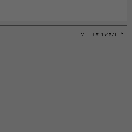
Model #
2154871
Expan
or
collap
sectio