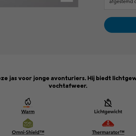
afgestemd o
eze jas voor jonge avonturiers. Hij biedt licht
vochtafweer.
Warm
Lichtgewicht
Omni-Shield™
Thermarator™