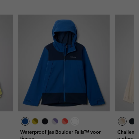
Waterproof jas Boulder Falls™ voor
Challeng
tieners
oudere k