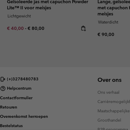
Geïsoleerde jas met capuchon Powder
Lange, geïsolee
Lite™ II voor meisjes
met capuchon 
meisjes
Lichtgewicht
Waterdicht
Minimum sale price:
Maximum price:
€ 40,00
-
€ 80,00
Regular price:
€ 90,00
Over ons
(+)3278480783
Helpcentrum
Ons verhaal
Contactformulier
Carrièremogelij
Retouren
Maatschappelijke
Overeenkomst herroepen
Groothandel
Bestelstatus
B2B-programma