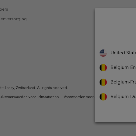
pers
oenverzorging
United Stat
Belgium-En
Belgium-Fr
-Lancy, Zwitserland. All rights reserved.
Belgium-Du
uiksvoorwaarden voor lidmaatschap
Voorwaarden voor door gebruikers gegene