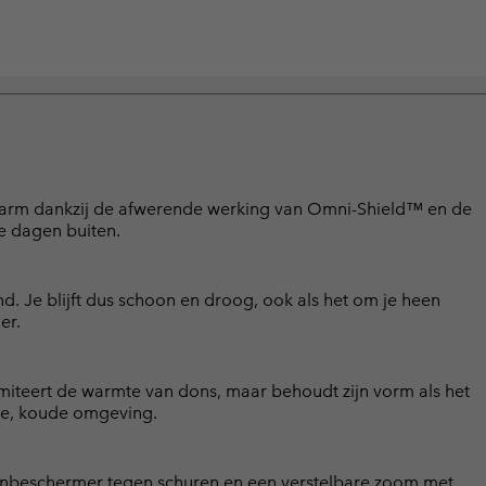
 warm dankzij de afwerende werking van Omni-Shield™ en de
e dagen buiten.
d. Je blijft dus schoon en droog, ook als het om je heen
er.
miteert de warmte van dons, maar behoudt zijn vorm als het
ige, koude omgeving.
inbeschermer tegen schuren en een verstelbare zoom met