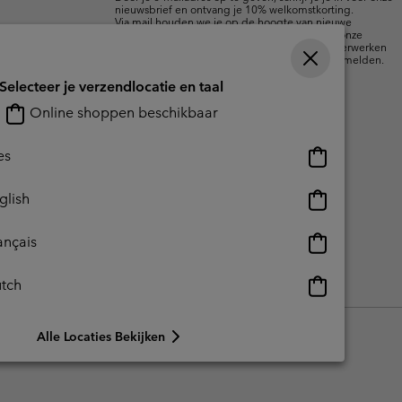
nieuwsbrief en ontvang je 10% welkomstkorting.
Via mail houden we je op de hoogte van nieuwe
collecties, aanbiedingen en evenementen. In onze
Privacyverklaring
lees je hoe we je gegevens verwerken
voor marketingdoeleinden en hoe je je kunt afmelden.
Selecteer je verzendlocatie en taal
Online shoppen beschikbaar
Online
es
shoppen
beschikbaar
Online
glish
shoppen
beschikbaar
Online
ançais
shoppen
beschikbaar
Online
tch
reerde inhoud
Impressum
Cookies
shoppen
beschikbaar
Alle Locaties Bekijken