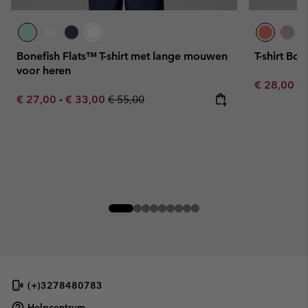
Bonefish Flats™ T-shirt met lange mouwen
T-shirt Bon
voor heren
Sale price:
Re
€ 28,00
€ 
Minimum sale price:
Maximum sale price:
Regular price:
€ 27,00
-
€ 33,00
€ 55,00
(+)3278480783
Helpcentrum