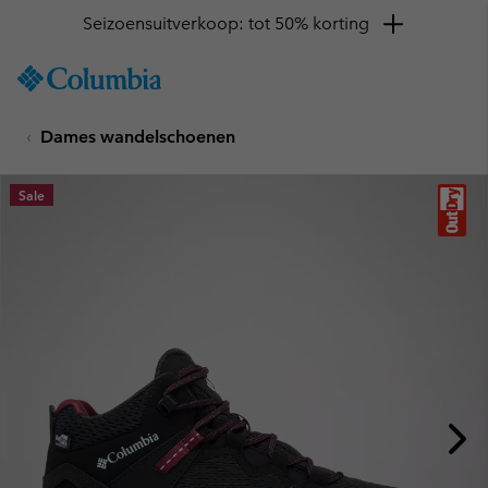
Seizoensuitverkoop: tot 50% korting
SKIP
Columbia
TO
Sportswear
CONTENT
Dames wandelschoenen
SKIP
TO
MAIN
Sale
NAV
SKIP
TO
SEARCH