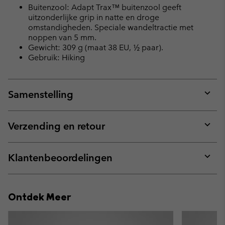
Buitenzool: Adapt Trax™ buitenzool geeft
uitzonderlijke grip in natte en droge
omstandigheden. Speciale wandeltractie met
noppen van 5 mm.
Gewicht: 309 g (maat 38 EU, ½ paar).
Gebruik: Hiking
Samenstelling
Expan
or
collap
Verzending en retour
sectio
Expan
or
collap
Klantenbeoordelingen
sectio
Expan
or
collap
Ontdek Meer
sectio