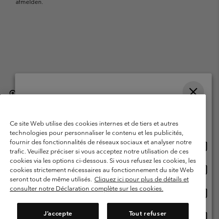
afmelden.
België (Nederlands)
English ›
français ›
|
|
Selecteer je verzendlocatie en taal
©
2026
Columbia Sportswear International Sarl. Avenue des Morgines, 12
1213 Petit-Lancy, Zwitserland. All rights reserved.
Online shoppen beschikbaar
Ce site Web utilise des cookies internes et de tiers et autres
Gebruiksvoorwaarden
Verkoopvoorwaarden
Garantie
technologies pour personnaliser le contenu et les publicités,
fournir des fonctionnalités de réseaux sociaux et analyser notre
Onlin
United States
Privacybeleid
Gebruiksvoorwaarden voor lidmaatschap
trafic. Veuillez préciser si vous acceptez notre utilisation de ces
shopp
cookies via les options ci-dessous. Si vous refusez les cookies, les
Voorwaarden voor door gebruikers gegenereerde inhoud
Impressum
besch
Onlin
Belgium-English
cookies strictement nécessaires au fonctionnement du site Web
shopp
Cookies
seront tout de même utilisés.
Cliquez ici pour plus de détails et
besch
consulter notre Déclaration complète sur les cookies.
Onlin
Belgium-Français
shopp
Helpcentrum: Maan-Vrij. 9:00 - 13:00 & 14:00- 18:00
(+)3278480783
besch
J’accepte
Tout refuser
Onlin
Belgium-Dutch