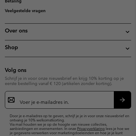
Betaling
Veelgestelde vragen
Over ons
Shop
Volg ons
Schrijf je in voor onze nieuwsbrief en krijg 10% korting op je
eerste bestelling vanaf € 120 (artikelen zonder korting).
Aanmelden
voor
e-
Inschr
mailupdates
Door je e-mailadres op te geven, schrijf je je in voor onze nieuwsbrief en
ontvang je 10% welkomstkorting.
Via mail houden we je op de hoogte van nieuwe collecties,
aanbiedingen en evenementen. In onze
Privacyverklaring
lees je hoe we
je gegevens verwerken voor marketingdoeleinden en hoe je je kunt