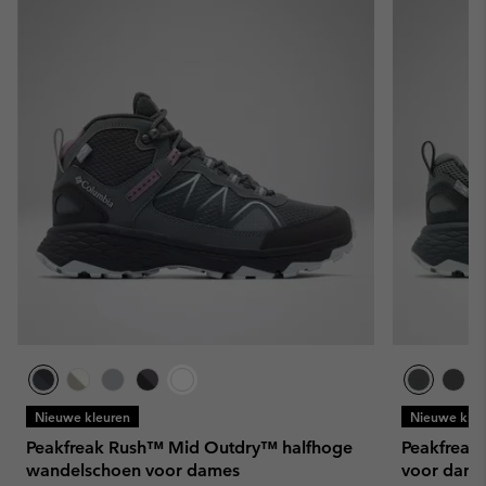
Nieuwe kleuren
Nieuwe kleu
Peakfreak Rush™ Mid Outdry™ halfhoge
Peakfreak
wandelschoen voor dames
voor dame