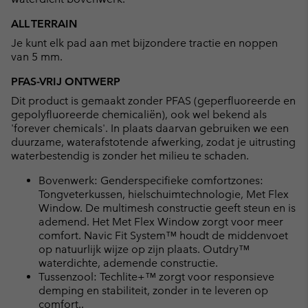
ALL TERRAIN
Je kunt elk pad aan met bijzondere tractie en noppen
van 5 mm.
PFAS-VRIJ ONTWERP
Dit product is gemaakt zonder PFAS (geperfluoreerde en
gepolyfluoreerde chemicaliën), ook wel bekend als
'forever chemicals'. In plaats daarvan gebruiken we een
duurzame, waterafstotende afwerking, zodat je uitrusting
waterbestendig is zonder het milieu te schaden.
Bovenwerk: Genderspecifieke comfortzones:
Tongveterkussen, hielschuimtechnologie, Met Flex
Window. De multimesh constructie geeft steun en is
ademend. Het Met Flex Window zorgt voor meer
comfort. Navic Fit System™ houdt de middenvoet
op natuurlijk wijze op zijn plaats. Outdry™
waterdichte, ademende constructie.
Tussenzool: Techlite+™ zorgt voor responsieve
demping en stabiliteit, zonder in te leveren op
comfort..