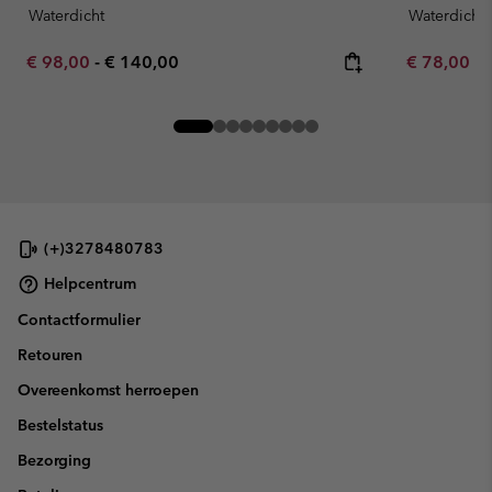
Waterdicht
Waterdicht
Minimum sale price:
Maximum price:
Minimum sa
€ 98,00
-
€ 140,00
€ 78,00
-
(+)3278480783
Helpcentrum
Contactformulier
Retouren
Overeenkomst herroepen
Bestelstatus
Bezorging