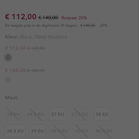
Sale price:
Regular price:
€ 112,00
€ 140,00
Bespaar 20%
De laagste prijs in de afgelopen 30 dagen:
€ 140,00
-20%
Kleur:
Black, Deep Madeira
Regular price:
Sale price:
€ 112,00
€ 140,00
Regular price:
Sale price:
€ 105,00
€ 140,00
Maat:
36 EU
36.5 EU
37 EU
37.5 EU
38 EU
38.5 EU
39 EU
39.5 EU
40 EU
40.5 EU