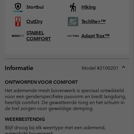
Stortbui
Hiking
OutDry
Techlite+™
STABIEL
Adapt Trax™
COMFORT
Informatie
Model #
2100201
Expan
or
ONTWORPEN VOOR COMFORT
collap
Het ademende mesh bovenwerk is speciaal ontwikkeld
sectio
voor een genderspecifieke pasvorm en biedt langdurig,
heerlijk comfort. De gewatteerde tong en het schuim in
de hiel zorgen voor geweldige demping.
WEERBESTENDIG
Blijf droog bij elk weertype met een ademend,
waterdicht bovenwerk.