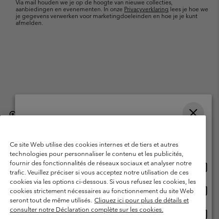
Via mail houden we je op de hoogte van nieuwe collecties,
aanbiedingen en evenementen. In onze
Privacyverklaring
lees je hoe we
je gegevens verwerken voor marketingdoeleinden en hoe je je kunt
afmelden.
België (Nederlands)
English ›
français ›
|
|
Selecteer je verzendlocatie en taal
©
2026
Columbia Sportswear International Sarl. Avenue des Morgines, 12
1213 Petit-Lancy, Zwitserland. All rights reserved.
Online shoppen beschikbaar
Ce site Web utilise des cookies internes et de tiers et autres
Gebruiksvoorwaarden
Verkoopvoorwaarden
Garantie
technologies pour personnaliser le contenu et les publicités,
fournir des fonctionnalités de réseaux sociaux et analyser notre
Onlin
United States
Privacybeleid
Gebruiksvoorwaarden voor lidmaatschap
trafic. Veuillez préciser si vous acceptez notre utilisation de ces
shopp
cookies via les options ci-dessous. Si vous refusez les cookies, les
Voorwaarden voor door gebruikers gegenereerde inhoud
Impressum
besch
Onlin
Belgium-English
cookies strictement nécessaires au fonctionnement du site Web
shopp
Cookies
seront tout de même utilisés.
Cliquez ici pour plus de détails et
besch
consulter notre Déclaration complète sur les cookies.
Onlin
Belgium-Français