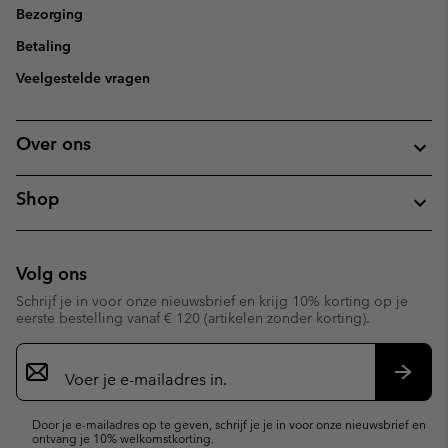
Bezorging
Betaling
Veelgestelde vragen
Over ons
Shop
Volg ons
Schrijf je in voor onze nieuwsbrief en krijg 10% korting op je
eerste bestelling vanaf € 120 (artikelen zonder korting).
Aanmelden
voor
e-
Inschr
mailupdates
Door je e-mailadres op te geven, schrijf je je in voor onze nieuwsbrief en
ontvang je 10% welkomstkorting.