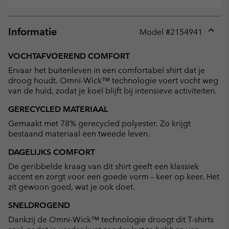
Informatie
Model #
2154941
Expan
or
VOCHTAFVOEREND COMFORT
collap
Ervaar het buitenleven in een comfortabel shirt dat je
sectio
droog houdt. Omni-Wick™ technologie voert vocht weg
van de huid, zodat je koel blijft bij intensieve activiteiten.
GERECYCLED MATERIAAL
Gemaakt met 78% gerecycled polyester. Zo krijgt
bestaand materiaal een tweede leven.
DAGELIJKS COMFORT
De geribbelde kraag van dit shirt geeft een klassiek
accent en zorgt voor een goede vorm – keer op keer. Het
zit gewoon goed, wat je ook doet.
SNELDROGEND
Dankzij de Omni-Wick™ technologie droogt dit T-shirts