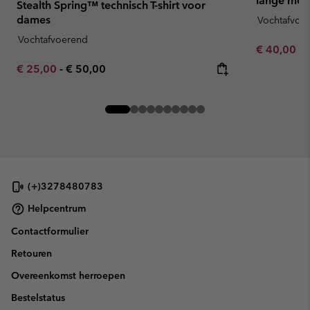
lange mou
Stealth Spring™ technisch T-shirt voor
dames
Vochtafvoe
Vochtafvoerend
Minimum sa
€ 40,00
-
Minimum sale price:
Maximum price:
€ 25,00
-
€ 50,00
(+)3278480783
Helpcentrum
Contactformulier
Retouren
Overeenkomst herroepen
Bestelstatus