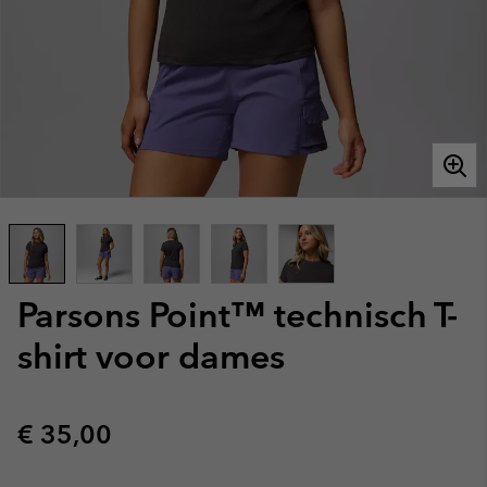
Parsons Point™ technisch T-
shirt voor dames
Regular price:
€ 35,00