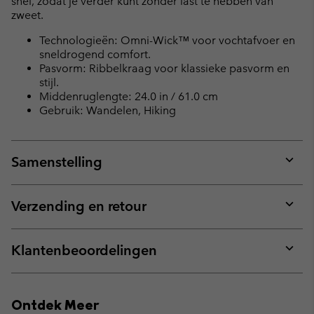
snel, zodat je verder kunt zonder last te hebben van
zweet.
Technologieën: Omni-Wick™ voor vochtafvoer en
sneldrogend comfort.
Pasvorm: Ribbelkraag voor klassieke pasvorm en
stijl.
Middenruglengte: 24.0 in / 61.0 cm
Gebruik: Wandelen, Hiking
Samenstelling
Expan
or
collap
Verzending en retour
sectio
Expan
or
collap
Klantenbeoordelingen
sectio
Expan
or
collap
Ontdek Meer
sectio