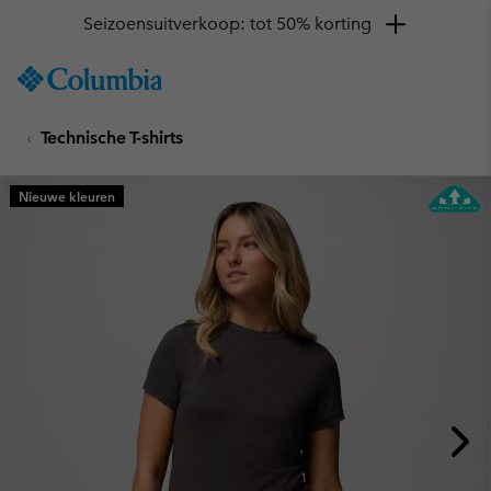
Seizoensuitverkoop: tot 50% korting
SKIP
Columbia
TO
Sportswear
CONTENT
Technische T-shirts
SKIP
TO
MAIN
Nieuwe kleuren
NAV
SKIP
TO
SEARCH