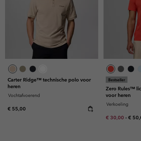
Carter Ridge™ technische polo voor
Bestseller
heren
Zero Rules™ lic
voor heren
Vochtafvoerend
Verkoeling
Regular price:
€ 55,00
Minimum sale p
Maxi
€ 30,00
-
€ 50