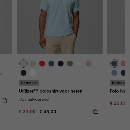
a
Bestseller
Bestseller
Utilizer™ poloshirt voor heren
Polo Nel
Vochtafvoerend
Minimum s
€ 25,00
Minimum sale price:
Maximum price:
€ 31,00
-
€ 45,00