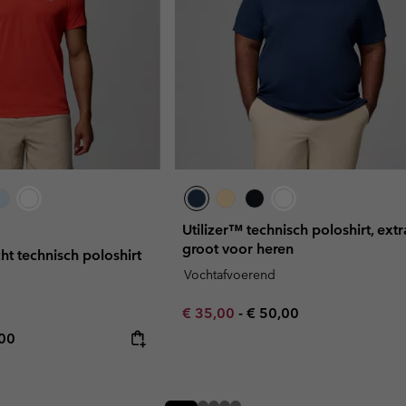
Utilizer™ technisch poloshirt, extr
groot voor heren
ht technisch poloshirt
Vochtafvoerend
Minimum sale price:
Maximum price:
€ 35,00
-
€ 50,00
rice:
mum price:
,00