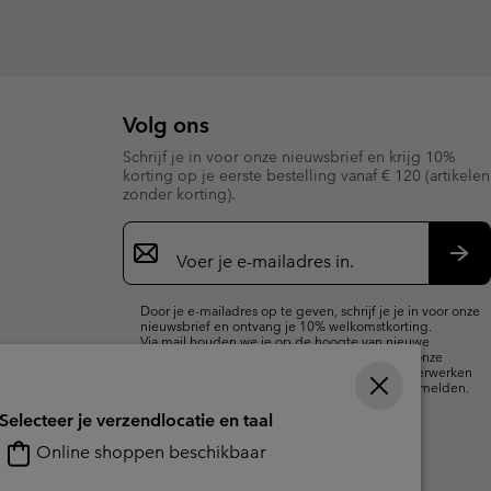
Volg ons
Schrijf je in voor onze nieuwsbrief en krijg 10%
korting op je eerste bestelling vanaf € 120 (artikelen
zonder korting).
Aanmelden
voor
e-
Insc
mailupdates
Door je e-mailadres op te geven, schrijf je je in voor onze
nieuwsbrief en ontvang je 10% welkomstkorting.
Via mail houden we je op de hoogte van nieuwe
collecties, aanbiedingen en evenementen. In onze
Privacyverklaring
lees je hoe we je gegevens verwerken
voor marketingdoeleinden en hoe je je kunt afmelden.
Selecteer je verzendlocatie en taal
Online shoppen beschikbaar