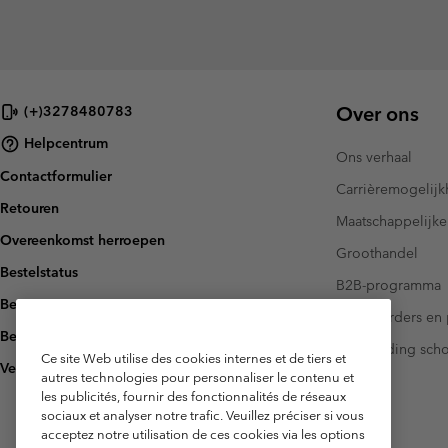
Over ons
(+)3278480783
Helpcentrum
Ons verhaal
Contactformulier
Carrièremogelij
Retouren
Maatschappelijke
Overeenkomst herroepen
Groothandel
Bestelstatus
B2B-programma
Bezorging
Investeerders en 
Betaling
Handleiding sch
Ce site Web utilise des cookies internes et de tiers et
Veelgestelde vragen
autres technologies pour personnaliser le contenu et
les publicités, fournir des fonctionnalités de réseaux
sociaux et analyser notre trafic. Veuillez préciser si vous
acceptez notre utilisation de ces cookies via les options