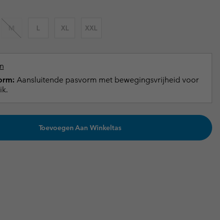
terhandschoenen
terhandschoenen
Gids voor waterdicht
Gids voor waterdicht
M
L
XL
XXL
in grote maten
e dames
 heren
n
orm:
Aansluitende pasvorm met bewegingsvrijheid voor
ik.
Toevoegen Aan Winkeltas