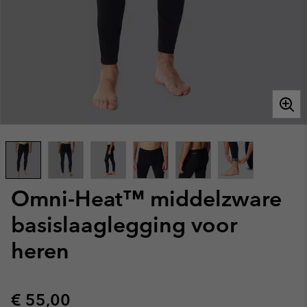
Omni-Heat™ middelzware
basislaaglegging voor
heren
Regular price:
€ 55,00