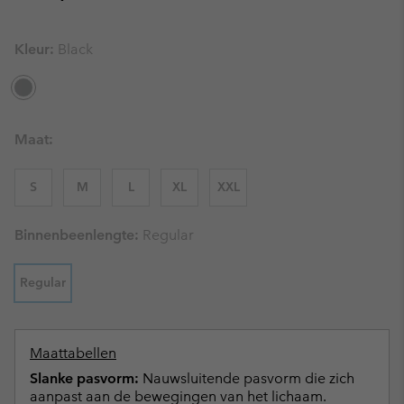
Kleur:
Black
Maat:
S
M
L
XL
XXL
Binnenbeenlengte:
Regular
Regular
Maattabellen
Slanke pasvorm:
Nauwsluitende pasvorm die zich
aanpast aan de bewegingen van het lichaam.