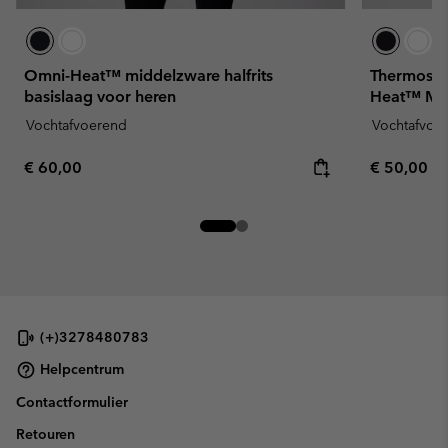
Omni-Heat™ middelzware halfrits
Thermoshi
basislaag voor heren
Heat™ Mid
Vochtafvoerend
Vochtafvoe
Regular price:
Regular pr
€ 60,00
€ 50,00
(+)3278480783
Helpcentrum
Contactformulier
Retouren