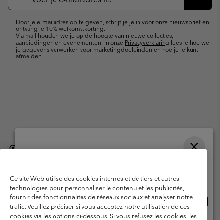
e-
Inschr
mailupdates
Door je e-mailadres op te geven, schrijf je je in voor onze nieuwsbrief en
ontvang je 10% welkomstkorting.
Via mail houden we je op de hoogte van nieuwe collecties,
aanbiedingen en evenementen. In onze
Privacyverklaring
lees je hoe we
je gegevens verwerken voor marketingdoeleinden en hoe je je kunt
afmelden.
België (Nederlands)
English ›
français ›
|
|
Selecteer je verzendlocatie en taal
©
2026
Columbia Sportswear International Sarl. Avenue des Morgines, 12
1213 Petit-Lancy, Zwitserland. All rights reserved.
Online shoppen beschikbaar
Ce site Web utilise des cookies internes et de tiers et autres
Gebruiksvoorwaarden
Verkoopvoorwaarden
Garantie
technologies pour personnaliser le contenu et les publicités,
fournir des fonctionnalités de réseaux sociaux et analyser notre
Onlin
United States
Privacybeleid
Gebruiksvoorwaarden voor lidmaatschap
trafic. Veuillez préciser si vous acceptez notre utilisation de ces
shopp
cookies via les options ci-dessous. Si vous refusez les cookies, les
Voorwaarden voor door gebruikers gegenereerde inhoud
Impressum
besch