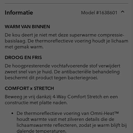
Informatie
Model #
1638601
Expan
or
WARM VAN BINNEN
collap
De kou deert je niet met deze superwarme compressie-
sectio
basislaag. De thermoreflectieve voering houdt je lichaam
met gemak warm.
DROOG EN FRIS
De hoogpresterende vochtafvoerende stof verwijdert
zweet snel van je huid. De antibacteriële behandeling
beschermt dit product tegen bacteriegroei.
COMFORT x STRETCH
Beweeg je vrij dankzij 4-Way Comfort Stretch en een
constructie met platte naden.
De thermoreflectieve voering van Omni-Heat™
houdt warmte vast met zilveren details die de
lichaamswarmte reflecteren, zodat je warm blijft bij
dalende temperaturen.