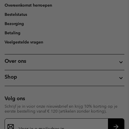
Overeenkomst herroepen
Bestelstatus
Bezorging
Betaling
Veelgestelde vragen
Over ons
Shop
Volg ons
Schrijf je in voor onze nieuwsbrief en krijg 10% korting op je
eerste bestelling vanaf € 120 (artikelen zonder korting).
Aanmelden
voor