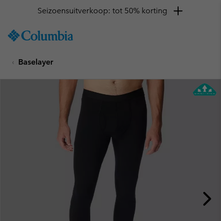
Seizoensuitverkoop: tot 50% korting
SKIP
Columbia
TO
Sportswear
CONTENT
Baselayer
SKIP
TO
MAIN
NAV
SKIP
TO
SEARCH