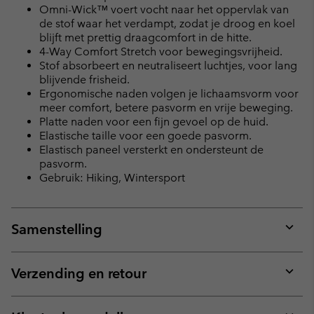
Omni-Wick™ voert vocht naar het oppervlak van
de stof waar het verdampt, zodat je droog en koel
blijft met prettig draagcomfort in de hitte.
4-Way Comfort Stretch voor bewegingsvrijheid.
Stof absorbeert en neutraliseert luchtjes, voor lang
blijvende frisheid.
Ergonomische naden volgen je lichaamsvorm voor
meer comfort, betere pasvorm en vrije beweging.
Platte naden voor een fijn gevoel op de huid.
Elastische taille voor een goede pasvorm.
Elastisch paneel versterkt en ondersteunt de
pasvorm.
Gebruik: Hiking, Wintersport
Samenstelling
Expan
or
collap
Verzending en retour
sectio
Expan
or
collap