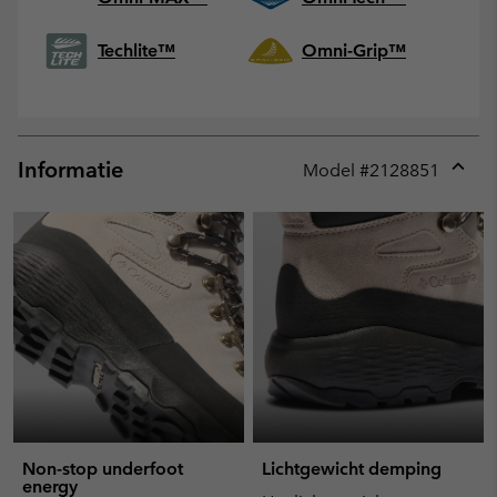
Techlite™
Omni-Grip™
Informatie
Model #
2128851
Expan
or
collap
sectio
Non-stop underfoot
Lichtgewicht demping
energy