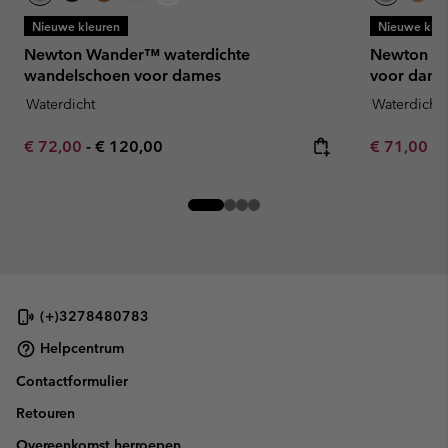
Nieuwe kleuren
Nieuwe kleu
Newton Wander™ waterdichte
Newton Ni
wandelschoen voor dames
voor dame
Waterdicht
Waterdicht
Minimum sale price:
Maximum price:
Minimum sa
€ 72,00
-
€ 120,00
€ 71,00
-
(+)3278480783
Helpcentrum
Contactformulier
Retouren
Overeenkomst herroepen