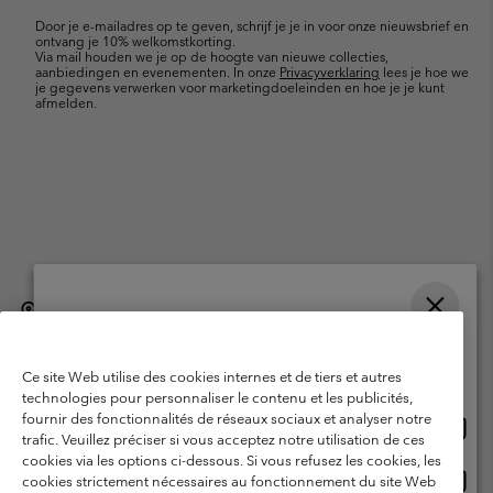
mailupdates
Door je e-mailadres op te geven, schrijf je je in voor onze nieuwsbrief en
ontvang je 10% welkomstkorting.
Via mail houden we je op de hoogte van nieuwe collecties,
aanbiedingen en evenementen. In onze
Privacyverklaring
lees je hoe we
je gegevens verwerken voor marketingdoeleinden en hoe je je kunt
afmelden.
België (Nederlands)
English ›
français ›
|
|
Selecteer je verzendlocatie en taal
©
2026
Columbia Sportswear International Sarl. Avenue des Morgines, 12
1213 Petit-Lancy, Zwitserland. All rights reserved.
Online shoppen beschikbaar
Ce site Web utilise des cookies internes et de tiers et autres
Gebruiksvoorwaarden
Verkoopvoorwaarden
Garantie
technologies pour personnaliser le contenu et les publicités,
fournir des fonctionnalités de réseaux sociaux et analyser notre
Onlin
United States
Privacybeleid
Gebruiksvoorwaarden voor lidmaatschap
trafic. Veuillez préciser si vous acceptez notre utilisation de ces
shopp
cookies via les options ci-dessous. Si vous refusez les cookies, les
Voorwaarden voor door gebruikers gegenereerde inhoud
Impressum
besch
Onlin
Belgium-English
cookies strictement nécessaires au fonctionnement du site Web