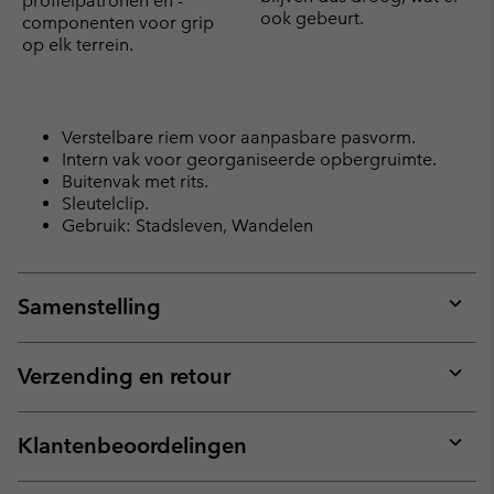
profielpatronen en -
ook gebeurt.
componenten voor grip
op elk terrein.
Verstelbare riem voor aanpasbare pasvorm.
Intern vak voor georganiseerde opbergruimte.
Buitenvak met rits.
Sleutelclip.
Gebruik: Stadsleven, Wandelen
Samenstelling
Expan
or
collap
Verzending en retour
sectio
Expan
or
collap
Klantenbeoordelingen
sectio
Expan
or