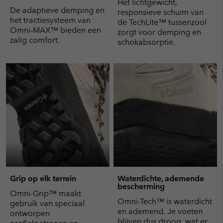
Het lichtgewicht,
De adaptieve demping en
responsieve schuim van
het tractiesysteem van
de TechLite™ tussenzool
Omni-MAX™ bieden een
zorgt voor demping en
zalig comfort.
schokabsorptie.
Grip op elk terrein
Waterdichte, ademende
bescherming
Omni-Grip™ maakt
Omni-Tech™ is waterdicht
gebruik van speciaal
en ademend. Je voeten
ontworpen
blijven dus droog, wat er