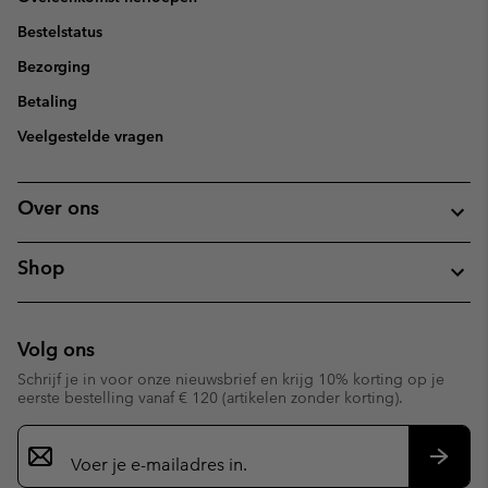
Bestelstatus
Bezorging
Betaling
Veelgestelde vragen
Over ons
Shop
Volg ons
Schrijf je in voor onze nieuwsbrief en krijg 10% korting op je
eerste bestelling vanaf € 120 (artikelen zonder korting).
Aanmelden
voor
e-
Inschr