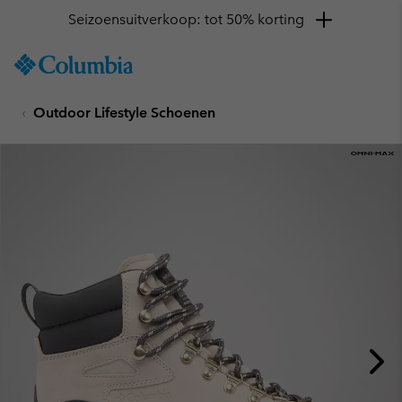
Seizoensuitverkoop: tot 50% korting
SKIP
Columbia
TO
Sportswear
CONTENT
Outdoor Lifestyle Schoenen
SKIP
TO
MAIN
NAV
SKIP
TO
SEARCH