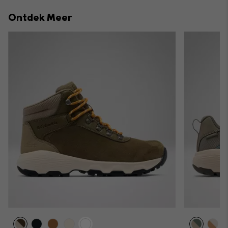
collap
Ontdek Meer
sectio