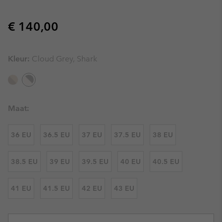
Regular price:
€ 140,00
Kleur:
Cloud Grey, Shark
Maat:
36 EU
36.5 EU
37 EU
37.5 EU
38 EU
38.5 EU
39 EU
39.5 EU
40 EU
40.5 EU
41 EU
41.5 EU
42 EU
43 EU