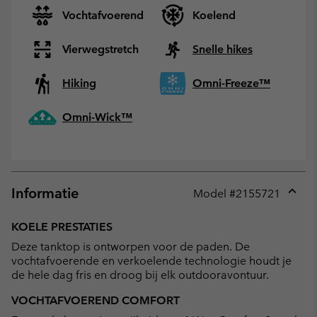
Vochtafvoerend
Koelend
Vierwegstretch
Snelle hikes
Hiking
Omni-Freeze™
Omni-Wick™
Informatie
Model #
2155721
Expan
or
KOELE PRESTATIES
collap
Deze tanktop is ontworpen voor de paden. De
sectio
vochtafvoerende en verkoelende technologie houdt je
de hele dag fris en droog bij elk outdooravontuur.
VOCHTAFVOEREND COMFORT