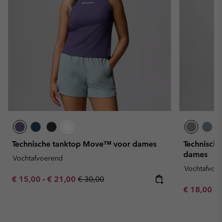
Technische tanktop Move™ voor dames
Technische
dames
Vochtafvoerend
Vochtafvoe
Minimum sale price:
Maximum sale price:
Regular price:
€ 15,00
-
€ 21,00
€ 30,00
Minimum sa
€ 18,00
-