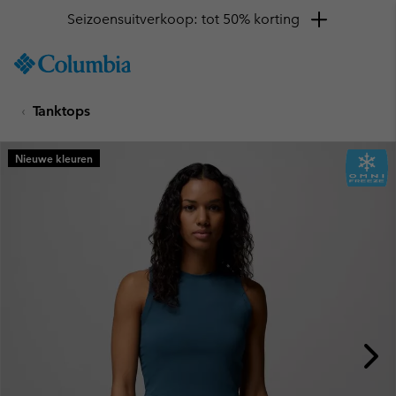
Seizoensuitverkoop: tot 50% korting
SKIP
Columbia
TO
Sportswear
CONTENT
Tanktops
SKIP
TO
MAIN
Nieuwe kleuren
NAV
SKIP
TO
SEARCH