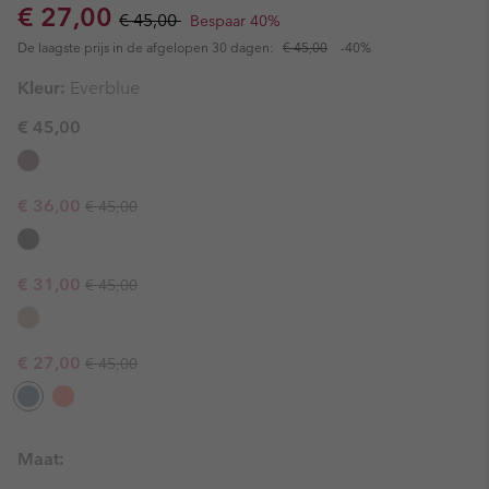
Sale price:
Regular price:
€ 27,00
€ 45,00
Bespaar 40%
De laagste prijs in de afgelopen 30 dagen:
€ 45,00
-40%
Kleur:
Everblue
€ 45,00
Regular price:
Sale price:
€ 36,00
€ 45,00
Regular price:
Sale price:
€ 31,00
€ 45,00
Regular price:
Sale price:
€ 27,00
€ 45,00
Maat: