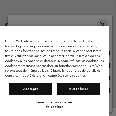
België (Nederlands)
English ›
français ›
|
|
Selecteer je verzendlocatie en taal
©
2026
Columbia Sportswear International Sarl. Avenue des Morgines, 12
1213 Petit-Lancy, Zwitserland. All rights reserved.
Online shoppen beschikbaar
Ce site Web utilise des cookies internes et de tiers et autres
Gebruiksvoorwaarden
Verkoopvoorwaarden
Garantie
technologies pour personnaliser le contenu et les publicités,
fournir des fonctionnalités de réseaux sociaux et analyser notre
Onlin
United States
Privacybeleid
Gebruiksvoorwaarden voor lidmaatschap
trafic. Veuillez préciser si vous acceptez notre utilisation de ces
shopp
cookies via les options ci-dessous. Si vous refusez les cookies, les
Voorwaarden voor door gebruikers gegenereerde inhoud
Impressum
besch
Onlin
Belgium-English
cookies strictement nécessaires au fonctionnement du site Web
shopp
Cookies
seront tout de même utilisés.
Cliquez ici pour plus de détails et
besch
consulter notre Déclaration complète sur les cookies.
Onlin
Belgium-Français
shopp
Helpcentrum: Maan-Vrij. 9:00 - 13:00 & 14:00- 18:00
(+)3278480783
besch
J’accepte
Tout refuser
Onlin
Belgium-Dutch
shopp
besch
Gérer vos paramètres
Alle Locaties Bekijken
de cookies