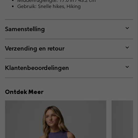
Middenruglengte: 17.0 in / 43.2 cm
Gebruik: Snelle hikes, Hiking
Samenstelling
Expan
or
collap
Verzending en retour
sectio
Expan
or
collap
Klantenbeoordelingen
sectio
Expan
or
collap
Ontdek Meer
sectio