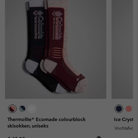
Thermolite® Ecomade colourblock
Ice Crystal
skisokken, uniseks
Vochtafvoe