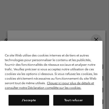
België (Nederlands)
English ›
français ›
|
|
Selecteer je verzendlocatie en taal
©
2026
Columbia Sportswear International Sarl. Avenue des Morgines, 12
1213 Petit-Lancy, Zwitserland. All rights reserved.
Online shoppen beschikbaar
Ce site Web utilise des cookies internes et de tiers et autres
Gebruiksvoorwaarden
Verkoopvoorwaarden
Garantie
technologies pour personnaliser le contenu et les publicités,
fournir des fonctionnalités de réseaux sociaux et analyser notre
Onlin
United States
Privacybeleid
Gebruiksvoorwaarden voor lidmaatschap
trafic. Veuillez préciser si vous acceptez notre utilisation de ces
shopp
cookies via les options ci-dessous. Si vous refusez les cookies, les
Voorwaarden voor door gebruikers gegenereerde inhoud
Impressum
besch
Onlin
Belgium-English
cookies strictement nécessaires au fonctionnement du site Web
shopp
Cookies
seront tout de même utilisés.
Cliquez ici pour plus de détails et
besch
consulter notre Déclaration complète sur les cookies.
Onlin
Belgium-Français
shopp
Helpcentrum: Maan-Vrij. 9:00 - 13:00 & 14:00- 18:00
(+)3278480783
besch
J’accepte
Tout refuser
Onlin
Belgium-Dutch
shopp