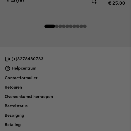
Regular price:
€ 40,00
Regular pr
€ 25,00
(+)3278480783
Helpcentrum
Contactformulier
Retouren
Overeenkomst herroepen
Bestelstatus
Bezorging
Betaling