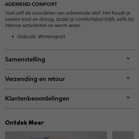
ADEMEND COMFORT
Voel zelf de voordelen van ademende stof. Het houdt je
voeten koel en droog, zodat je comfortabel blijft, zelfs bij
intense activiteiten en warm weer.
Gebruik: Wintersport
Samenstelling
Expan
or
collap
Verzending en retour
sectio
Expan
or
collap
Klantenbeoordelingen
sectio
Expan
or
collap
Ontdek Meer
sectio