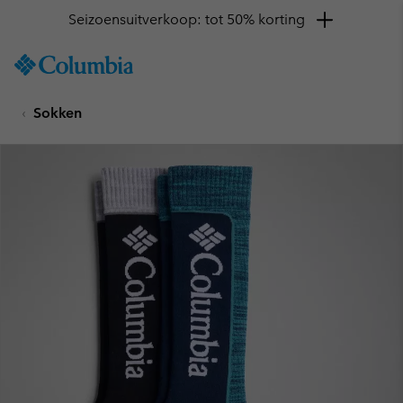
Seizoensuitverkoop: tot 50% korting
SKIP
Columbia
TO
Sportswear
CONTENT
Sokken
SKIP
TO
MAIN
NAV
SKIP
TO
SEARCH