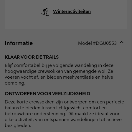
Winteractiviteiten
Informatie
Model #
DGU0553
Expan
or
KLAAR VOOR DE TRAILS
collap
Blijf comfortabel bij je volgende wandeling in deze
sectio
hoogwaardige crewsokken van gemengde wol. Ze
voeren vocht af, en bieden meshventilatie en halve
demping.
ONTWORPEN VOOR VEELZIJDIGHEID
Deze korte crewsokken zijn ontworpen om een perfecte
balans te bieden tussen lichtgewicht comfort en
betrouwbare ondersteuning. Dit maakt ze ideaal voor
elke activiteit, van ontspannen wandelingen tot actieve
bezigheden.