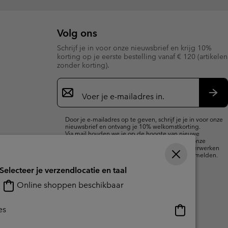
Volg ons
Schrijf je in voor onze nieuwsbrief en krijg 10%
korting op je eerste bestelling vanaf € 120 (artikelen
zonder korting).
Aanmelden
voor
e-
Insc
mailupdates
Door je e-mailadres op te geven, schrijf je je in voor onze
nieuwsbrief en ontvang je 10% welkomstkorting.
Via mail houden we je op de hoogte van nieuwe
collecties, aanbiedingen en evenementen. In onze
Privacyverklaring
lees je hoe we je gegevens verwerken
voor marketingdoeleinden en hoe je je kunt afmelden.
Selecteer je verzendlocatie en taal
Online shoppen beschikbaar
Online
es
shoppen