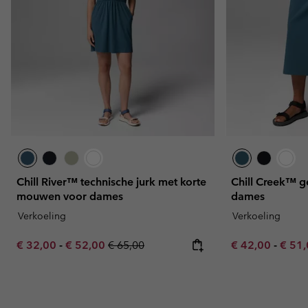
Chill River™ technische jurk met korte
Chill Creek™ g
mouwen voor dames
dames
Verkoeling
Verkoeling
Minimum sale price:
Maximum sale price:
Regular price:
Minimum sale p
Maxim
€ 32,00
-
€ 52,00
€ 65,00
€ 42,00
-
€ 51