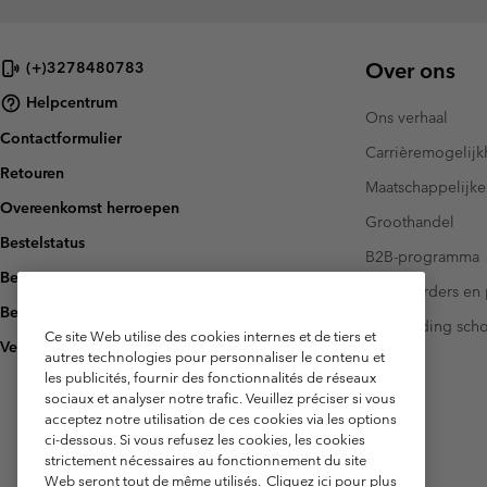
Over ons
(+)3278480783
Helpcentrum
Ons verhaal
Contactformulier
Carrièremogelij
Retouren
Maatschappelijke
Overeenkomst herroepen
Groothandel
Bestelstatus
B2B-programma
Bezorging
Investeerders en 
Betaling
Handleiding sch
Ce site Web utilise des cookies internes et de tiers et
Veelgestelde vragen
autres technologies pour personnaliser le contenu et
les publicités, fournir des fonctionnalités de réseaux
sociaux et analyser notre trafic. Veuillez préciser si vous
acceptez notre utilisation de ces cookies via les options
ci-dessous. Si vous refusez les cookies, les cookies
strictement nécessaires au fonctionnement du site
Web seront tout de même utilisés.
Cliquez ici pour plus