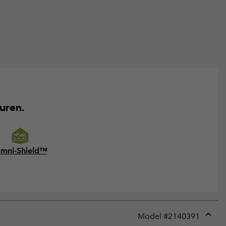
uren.
mni-Shield™
Model #
2140391
Expan