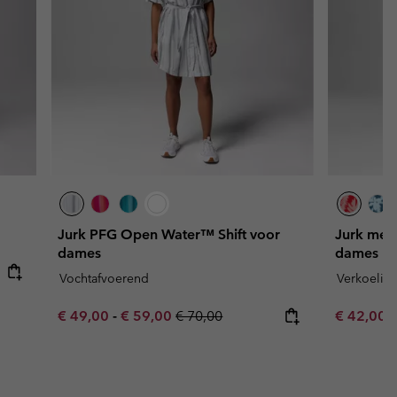
Jurk PFG Open Water™ Shift voor
Jurk met 
dames
dames
Vochtafvoerend
Verkoelin
Minimum sale price:
Maximum sale price:
Regular price:
Minimum s
€ 49,00
-
€ 59,00
€ 70,00
€ 42,00