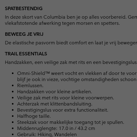
SPATBESTENDIG
In deze skort van Columbia ben je op alles voorbereid. G
vlekafstotende afwerking tegen morsen en spetters.
BEWEEG JE VRIJ
De elastische pasvorm biedt comfort en laat je vrij bewege
TRAIL ESSENTIALS
Handzakken, een veilige zak met rits en een bevestigingslu
Omni-Shield™ weert vocht en vlekken af door te voork
blijf je ook in vieze, vochtige omstandigheden schoo
Riemlussen.
Handzakken voor kleine artikelen.
Veilige zak met rits voor kleine voorwerpen.
Achterzak met klittenbandsluiting.
Bevestigingslus voor extra functionaliteit.
Halfhoge taille.
Steekzak voor makkelijke toegang tot je spullen.
Middenruglengte: 17.0 in / 43.2 cm
Gebruik: Hiking, Wandelen