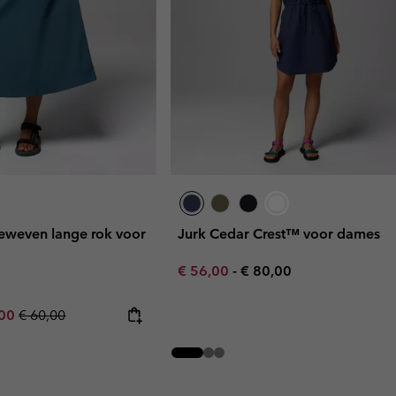
eweven lange rok voor
Jurk Cedar Crest™ voor dames
Minimum sale price:
Maximum price:
€ 56,00
-
€ 80,00
rice:
um sale price:
Regular price:
,00
€ 60,00