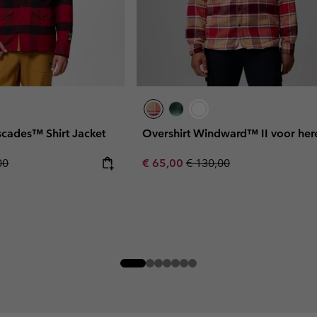
cades™ Shirt Jacket
Overshirt Windward™ II voor her
r price:
Sale price:
Regular price:
00
€ 65,00
€ 130,00