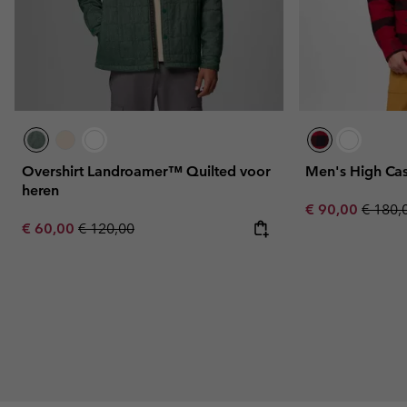
Overshirt Landroamer™ Quilted voor
Men's High Cas
heren
Sale price:
Regula
€ 90,00
€ 180,
Sale price:
Regular price:
€ 60,00
€ 120,00