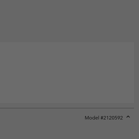
Model #
2120592
Expan
or
collap