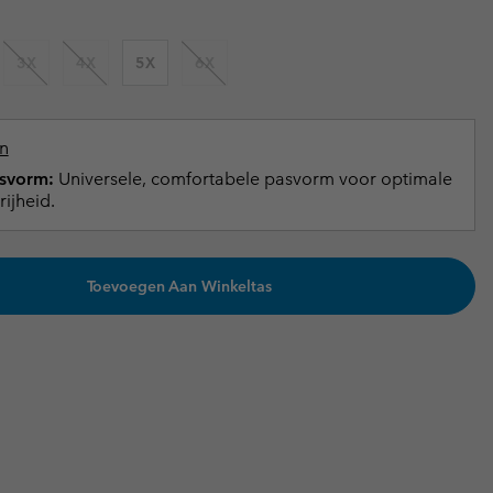
terhandschoenen
terhandschoenen
Gids voor waterdicht
Gids voor waterdicht
3X
4X
5X
6X
in grote maten
e dames
 heren
n
svorm:
Universele, comfortabele pasvorm voor optimale
ijheid.
Toevoegen Aan Winkeltas