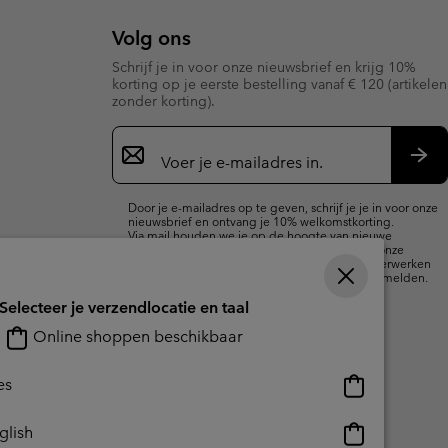
Volg ons
Schrijf je in voor onze nieuwsbrief en krijg 10%
korting op je eerste bestelling vanaf € 120 (artikelen
zonder korting).
Aanmelden
voor
e-
Insc
mailupdates
Door je e-mailadres op te geven, schrijf je je in voor onze
nieuwsbrief en ontvang je 10% welkomstkorting.
Via mail houden we je op de hoogte van nieuwe
collecties, aanbiedingen en evenementen. In onze
Privacyverklaring
lees je hoe we je gegevens verwerken
voor marketingdoeleinden en hoe je je kunt afmelden.
Selecteer je verzendlocatie en taal
Online shoppen beschikbaar
Online
es
shoppen
beschikbaar
Online
glish