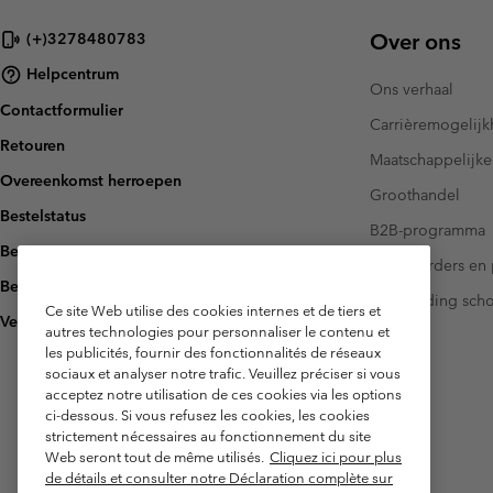
Over ons
(+)3278480783
Helpcentrum
Ons verhaal
Contactformulier
Carrièremogelij
Retouren
Maatschappelijke
Overeenkomst herroepen
Groothandel
Bestelstatus
B2B-programma
Bezorging
Investeerders en 
Betaling
Handleiding sch
Ce site Web utilise des cookies internes et de tiers et
Veelgestelde vragen
autres technologies pour personnaliser le contenu et
les publicités, fournir des fonctionnalités de réseaux
sociaux et analyser notre trafic. Veuillez préciser si vous
acceptez notre utilisation de ces cookies via les options
ci-dessous. Si vous refusez les cookies, les cookies
strictement nécessaires au fonctionnement du site
Web seront tout de même utilisés.
Cliquez ici pour plus
de détails et consulter notre Déclaration complète sur