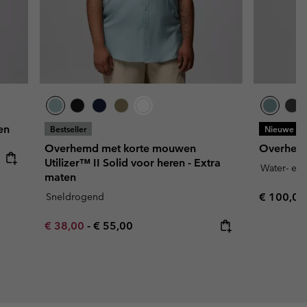
en
Bestseller
Nieuwe kl
Overhemd met korte mouwen
Overhemd
Utilizer™ II Solid voor heren - Extra
Water- en 
maten
Regular p
Sneldrogend
€ 100,00
Minimum sale price:
Maximum price:
€ 38,00
-
€ 55,00