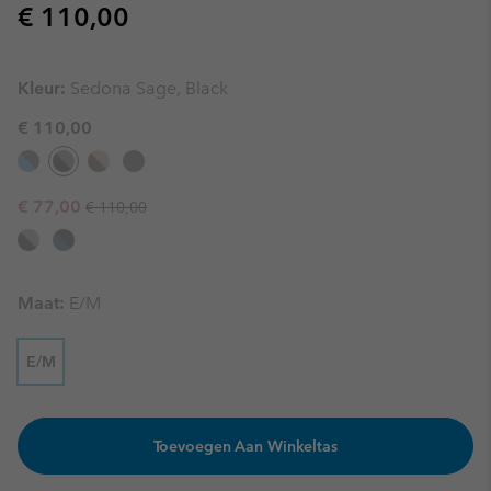
Regular price:
€ 110,00
Kleur:
Sedona Sage, Black
€ 110,00
Regular price:
Sale price:
€ 77,00
€ 110,00
Maat:
E/M
E/M
Toevoegen Aan Winkeltas