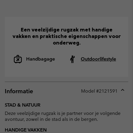
Een veelzijdige rugzak met handige
vakken en praktische eigenschappen voor
onderweg.
Handbagage
Outdoorlifestyle
Informatie
Model #
2121591
Expan
or
STAD & NATUUR
collap
Deze veelzijdige rugzak is je partner voor je volgende
sectio
avontuur, zowel in de stad als in de bergen.
HANDIGE VAKKEN