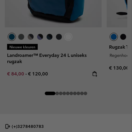
Rugzak Tri
Nieuwe kleuren
Landroamer™ Everyday 24 L uniseks
Regenhoes
rugzak
Regular pr
€ 130,00
Minimum sale price:
Maximum price:
€ 84,00
-
€ 120,00
(+)3278480783