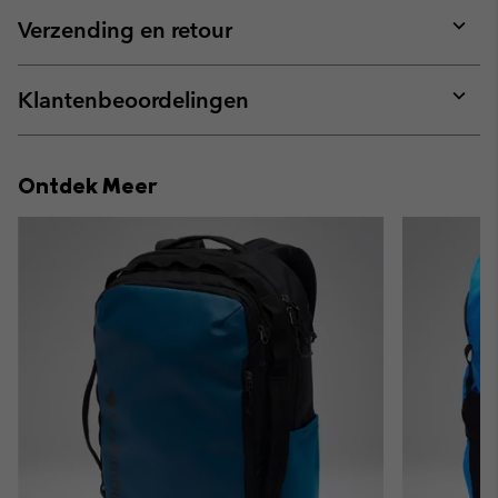
or
collap
Verzending en retour
sectio
Expan
or
collap
Klantenbeoordelingen
sectio
Expan
or
collap
Ontdek Meer
sectio