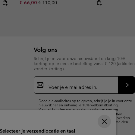
Sale price:
Regular price:
€ 66,00
€ 110,00
Volg ons
Schrijf je in voor onze nieuwsbrief en krijg 10%
korting op je eerste bestelling vanaf € 120 (artikelen
zonder korting).
Aanmelden
voor
e-
Insc
mailupdates
Door je e-mailadres op te geven, schrijf je je in voor onze
nieuwsbrief en ontvang je 10% welkomstkorting.
Via mail houden we je op de hoogte van nieuwe
collecties, aanbiedingen en evenementen. In onze
Privacyverklaring
lees je hoe we je gegevens verwerken
voor marketingdoeleinden en hoe je je kunt afmelden.
Selecteer je verzendlocatie en taal