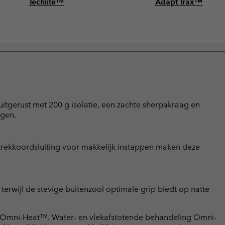
Techlite™
Adapt Trax™
n uitgerust met 200 g isolatie, een zachte sherpakraag en
agen.
 trekkoordsluiting voor makkelijk instappen maken deze
erwijl de stevige buitenzool optimale grip biedt op natte
ng Omni-Heat™. Water- en vlekafstotende behandeling Omni-