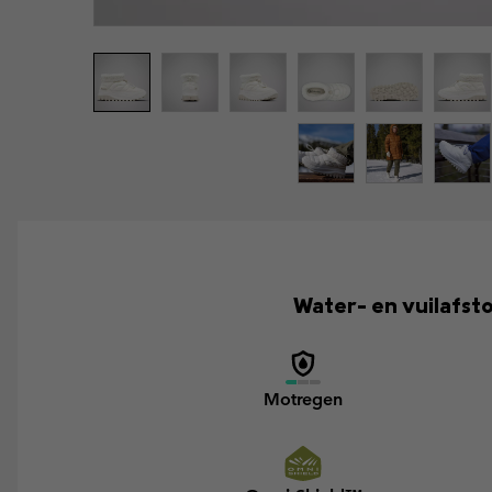
Water- en vuilafst
Motregen