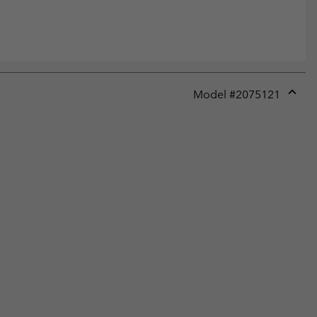
Model #
2075121
Expan
or
collap
sectio