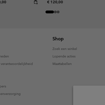
rice:
mum price:
Regular price:
0,00
€ 120,00
Shop
Zoek een winkel
kheden
Lopende acties
 verantwoordelijkheid
Maattabellen
pers
oenverzorging