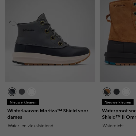
Nieuwe kleuren
Nieuwe kleuren
Winterlaarzen Moritza™ Shield voor
Waterproof sn
dames
Shield™ II Om
Water- en vlekafstotend
Waterdicht