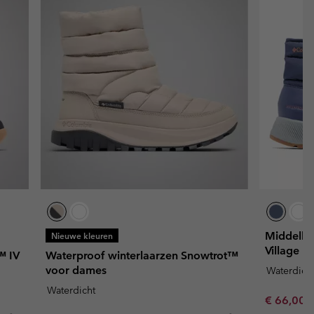
Middelho
Nieuwe kleuren
Village I
™ IV
Waterproof winterlaarzen Snowtrot™
voor dames
Waterdich
Waterdicht
Sale price
R
€ 66,00
€