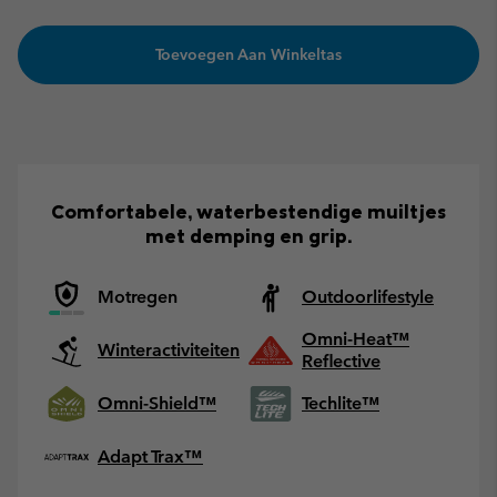
Toevoegen Aan Winkeltas
Comfortabele, waterbestendige muiltjes
met demping en grip.
Motregen
Outdoorlifestyle
Omni-Heat™
Winteractiviteiten
Reflective
Omni-Shield™
Techlite™
Adapt Trax™