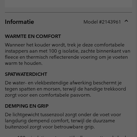
Informatie
Model #
2143961
Expan
or
WARMTE EN COMFORT
collap
Wanneer het kouder wordt, trek je deze comfortabele
sectio
instappers aan met 100 g isolatie, zachte binnenkant van
fleece en thermisch reflecterende voering om je voeten
warm te houden.
SPATWATERDICHT
De water- en vlekbestendige afwerking beschermt je
tegen spatten en morsen, terwijl de handige trekkoord
zorgt voor een comfortabele pasvorm.
DEMPING EN GRIP
De lichtgewicht tussenzool zorgt onder de voet voor
langdurig dempend comfort, terwijl de duurzame
buitenzool zorgt voor betrouwbare grip.