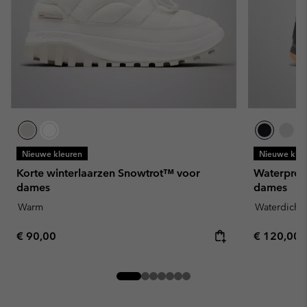
Nieuwe kleuren
Nieuwe kleu
Korte winterlaarzen Snowtrot™ voor
Waterproo
dames
dames
Warm
Waterdicht
Regular price:
Regular pr
€ 90,00
€ 120,00