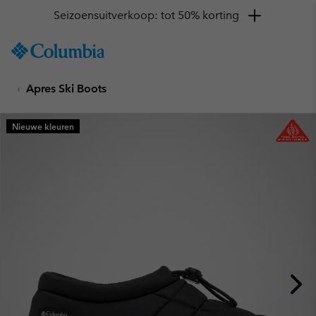
Seizoensuitverkoop: tot 50% korting
SKIP
Columbia
TO
Sportswear
CONTENT
Apres Ski Boots
SKIP
TO
MAIN
Nieuwe kleuren
NAV
SKIP
TO
SEARCH