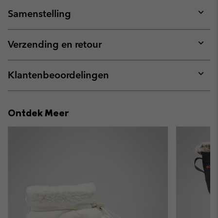
Samenstelling
Expan
or
collap
Verzending en retour
sectio
Expan
or
collap
Klantenbeoordelingen
sectio
Expan
or
collap
Ontdek Meer
sectio