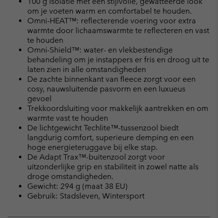
100 g isolatie met een stijlvolle, gewatteerde look
om je voeten warm en comfortabel te houden.
Omni-HEAT™: reflecterende voering voor extra
warmte door lichaamswarmte te reflecteren en vast
te houden
Omni-Shield™: water- en vlekbestendige
behandeling om je instappers er fris en droog uit te
laten zien in alle omstandigheden
De zachte binnenkant van fleece zorgt voor een
cosy, nauwsluitende pasvorm en een luxueus
gevoel
Trekkoordsluiting voor makkelijk aantrekken en om
warmte vast te houden
De lichtgewicht Techlite™-tussenzool biedt
langdurig comfort, superieure demping en een
hoge energieteruggave bij elke stap.
De Adapt Trax™-buitenzool zorgt voor
uitzonderlijke grip en stabiliteit in zowel natte als
droge omstandigheden.
Gewicht: 294 g (maat 38 EU)
Gebruik: Stadsleven, Wintersport