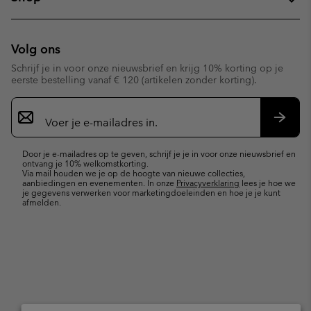
Volg ons
Schrijf je in voor onze nieuwsbrief en krijg 10% korting op je
eerste bestelling vanaf € 120 (artikelen zonder korting).
Aanmelden
voor
e-
Inschr
mailupdates
Door je e-mailadres op te geven, schrijf je je in voor onze nieuwsbrief en
ontvang je 10% welkomstkorting.
Via mail houden we je op de hoogte van nieuwe collecties,
aanbiedingen en evenementen. In onze
Privacyverklaring
lees je hoe we
je gegevens verwerken voor marketingdoeleinden en hoe je je kunt
afmelden.