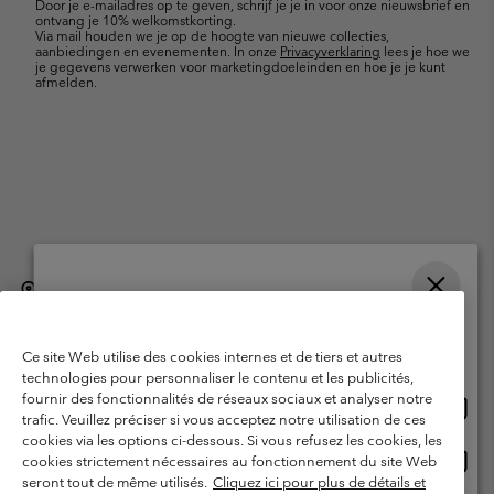
Door je e-mailadres op te geven, schrijf je je in voor onze nieuwsbrief en
ontvang je 10% welkomstkorting.
Via mail houden we je op de hoogte van nieuwe collecties,
aanbiedingen en evenementen. In onze
Privacyverklaring
lees je hoe we
je gegevens verwerken voor marketingdoeleinden en hoe je je kunt
afmelden.
België (Nederlands)
English ›
français ›
|
|
Selecteer je verzendlocatie en taal
©
2026
Columbia Sportswear International Sarl. Avenue des Morgines, 12
1213 Petit-Lancy, Zwitserland. All rights reserved.
Online shoppen beschikbaar
Ce site Web utilise des cookies internes et de tiers et autres
Gebruiksvoorwaarden
Verkoopvoorwaarden
Garantie
technologies pour personnaliser le contenu et les publicités,
fournir des fonctionnalités de réseaux sociaux et analyser notre
Onlin
United States
Privacybeleid
Gebruiksvoorwaarden voor lidmaatschap
trafic. Veuillez préciser si vous acceptez notre utilisation de ces
shopp
cookies via les options ci-dessous. Si vous refusez les cookies, les
Voorwaarden voor door gebruikers gegenereerde inhoud
Impressum
besch
Onlin
Belgium-English
cookies strictement nécessaires au fonctionnement du site Web
shopp
Cookies
seront tout de même utilisés.
Cliquez ici pour plus de détails et