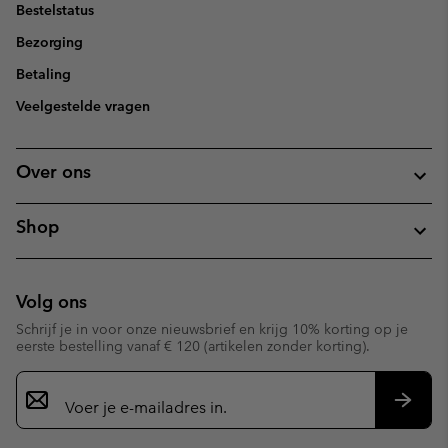
Bestelstatus
Bezorging
Betaling
Veelgestelde vragen
Over ons
Shop
Volg ons
Schrijf je in voor onze nieuwsbrief en krijg 10% korting op je
eerste bestelling vanaf € 120 (artikelen zonder korting).
Aanmelden
voor
e-
Inschr
mailupdates