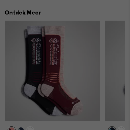
or
collap
Ontdek Meer
sectio