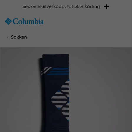
Seizoensuitverkoop: tot 50% korting
SKIP
Columbia
TO
Sportswear
CONTENT
Sokken
SKIP
TO
MAIN
NAV
SKIP
TO
SEARCH