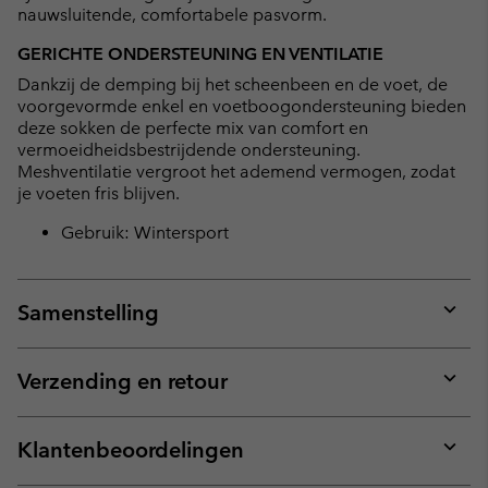
nauwsluitende, comfortabele pasvorm.
GERICHTE ONDERSTEUNING EN VENTILATIE
Dankzij de demping bij het scheenbeen en de voet, de
voorgevormde enkel en voetboogondersteuning bieden
deze sokken de perfecte mix van comfort en
vermoeidheidsbestrijdende ondersteuning.
Meshventilatie vergroot het ademend vermogen, zodat
je voeten fris blijven.
Gebruik: Wintersport
Samenstelling
Expan
or
collap
Verzending en retour
sectio
Expan
or
collap
Klantenbeoordelingen
sectio
Expan