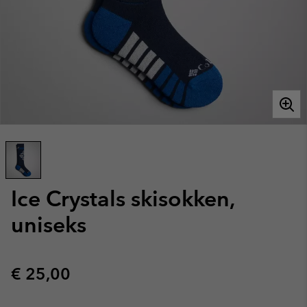
Ice Crystals skisokken,
uniseks
Regular price:
€ 25,00