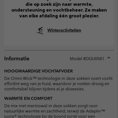
die op zoek zijn naar warmte,
ondersteuning en vochtbeheer. Ze maken
van elke afdaling één groot plezier.
Winteractiviteiten
Informatie
Model #
DGU0581
Expan
or
HOOGWAARDIGE VOCHTAFVOER
collap
De Omni-Wick™ technologie in deze sokken voert vocht
sectio
efficiënt weg van je huid, waardoor je voeten droog en
comfortabel blijven tijdens al je skisessies.
WARMTE EN COMFORT
De mix met merinowal in deze sokken zorgt voor
natuurlijke warmte en zachtheid, terwijl de Adaptiv™
Lycra® technologie bij de boord zorgt voor een