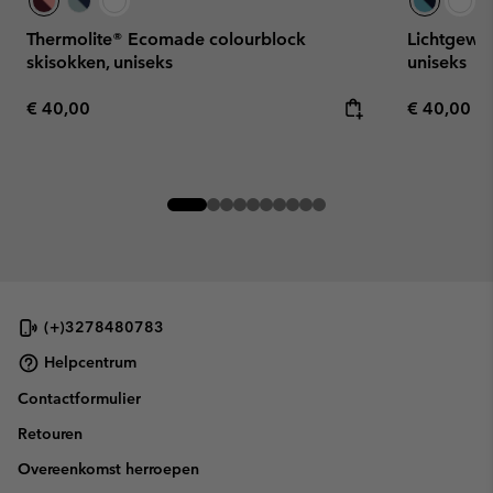
Thermolite® Ecomade colourblock
Lichtgewic
skisokken, uniseks
uniseks
Regular price:
Regular pr
€ 40,00
€ 40,00
(+)3278480783
Helpcentrum
Contactformulier
Retouren
Overeenkomst herroepen