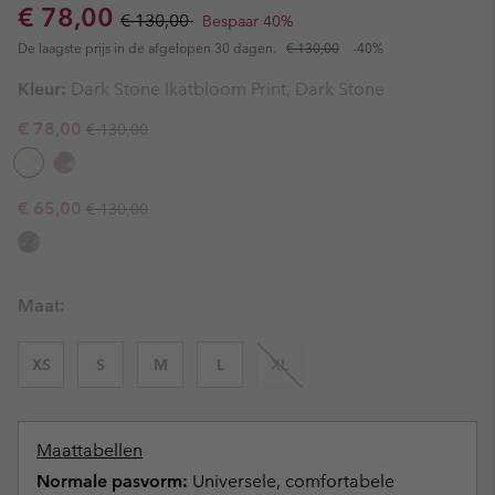
Sale price:
Regular price:
€ 78,00
€ 130,00
Bespaar 40%
De laagste prijs in de afgelopen 30 dagen:
€ 130,00
-40%
Kleur:
Dark Stone Ikatbloom Print, Dark Stone
Regular price:
Sale price:
€ 78,00
€ 130,00
Regular price:
Sale price:
€ 65,00
€ 130,00
Maat:
XS
S
M
L
XL
Maattabellen
Normale pasvorm:
Universele, comfortabele