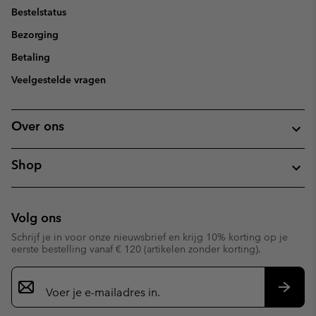
Bestelstatus
Bezorging
Betaling
Veelgestelde vragen
Over ons
Shop
Volg ons
Schrijf je in voor onze nieuwsbrief en krijg 10% korting op je
eerste bestelling vanaf € 120 (artikelen zonder korting).
Aanmelden
voor
e-
Inschr