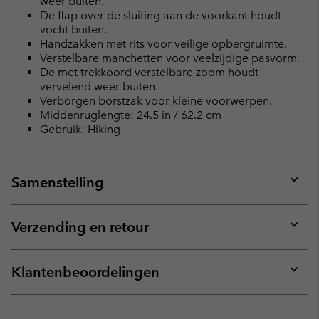
weer buiten.
De flap over de sluiting aan de voorkant houdt
vocht buiten.
Handzakken met rits voor veilige opbergruimte.
Verstelbare manchetten voor veelzijdige pasvorm.
De met trekkoord verstelbare zoom houdt
vervelend weer buiten.
Verborgen borstzak voor kleine voorwerpen.
Middenruglengte: 24.5 in / 62.2 cm
Gebruik: Hiking
Samenstelling
Expan
or
collap
Verzending en retour
sectio
Expan
or
collap
Klantenbeoordelingen
sectio
Expan
or
collap