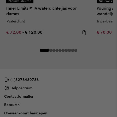
Nieuwe kleuren
Nieuwe kleu
Inner Limits™ IV waterdichte jas voor
Pouring Ad
dames
wandeljas
Waterdicht
Inpakbaar
Minimum sale price:
Maximum price:
Minimum sa
€ 72,00
-
€ 120,00
€ 70,00
-
(+)3278480783
Helpcentrum
Contactformulier
Retouren
Overeenkomst herroepen