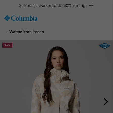
Seizoensuitverkoop: tot 50% korting
SKIP
Columbia
TO
Sportswear
CONTENT
Waterdichte jassen
SKIP
TO
MAIN
Sale
NAV
SKIP
TO
SEARCH