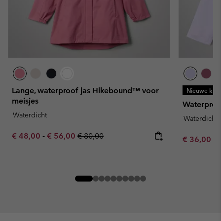
Lange, waterproof jas Hikebound™ voor
Nieuwe kleu
meisjes
Waterproof
Waterdicht
Waterdicht
Minimum sale price:
Maximum sale price:
Regular price:
€ 48,00
-
€ 56,00
€ 80,00
Minimum sa
€ 36,00
-