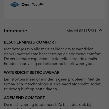
Omni-Tech™
Informatie
Model #
2115931
Expan
or
BESCHERMING x COMFORT
collap
Met deze jas zijn alle meisjes klaar om te wandelen,
sectio
dankzij waterdichte bescherming en ademend comfort.
De verstelbare capuchon en de reflecterende details
houden haar veilig en beschermd bij elk weertype.
WATERDICHT BETROUWBAAR
Een stortbui meer of minder is geen probleem. Met de
Omni-Tech™ technologie is elke naad afgedicht, zodat
ze droog blijft op natte dagen.
ADEMEND COMFORT
De mesh voering is ademend. Ze blijft dus ook bij