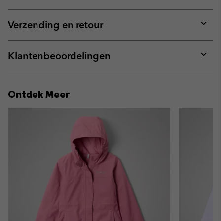
Expan
or
collap
Verzending en retour
sectio
Expan
or
collap
Klantenbeoordelingen
sectio
Expan
or
collap
Ontdek Meer
sectio