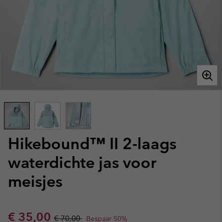
Hikebound™ II 2-laags
waterdichte jas voor
meisjes
Sale price:
Regular price:
€ 35,00
€ 70,00
Bespaar 50%