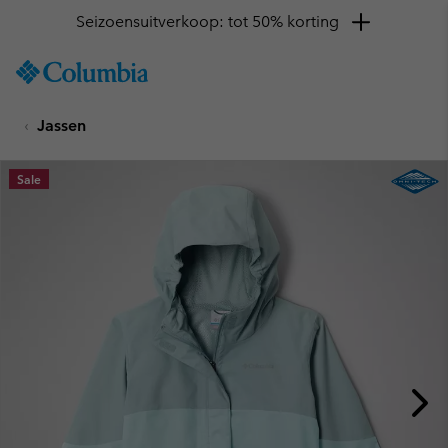
Seizoensuitverkoop: tot 50% korting
SKIP
Columbia
TO
Sportswear
CONTENT
Jassen
SKIP
TO
MAIN
Sale
NAV
SKIP
TO
SEARCH