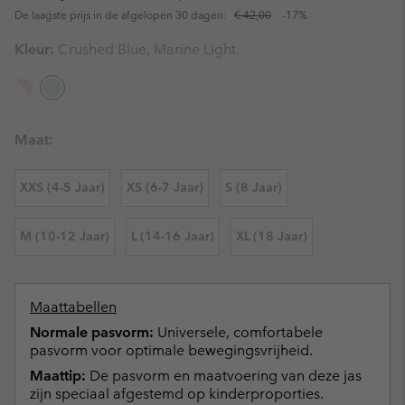
De laagste prijs in de afgelopen 30 dagen:
€ 42,00
-17%
Kleur:
Crushed Blue, Marine Light
Maat:
XXS (4-5 Jaar)
XS (6-7 Jaar)
S (8 Jaar)
M (10-12 Jaar)
L (14-16 Jaar)
XL (18 Jaar)
Maattabellen
Normale pasvorm:
Universele, comfortabele
pasvorm voor optimale bewegingsvrijheid.
Maattip:
De pasvorm en maatvoering van deze jas
zijn speciaal afgestemd op kinderproporties.