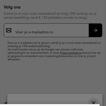
Volg ons
Schrijf je in voor onze nieuwsbrief en krijg 10% korting op je
eerste bestelling vanaf € 120 (artikelen zonder korting).
Aanmelden
voor
e-
Inschr
mailupdates
Door je e-mailadres op te geven, schrijf je je in voor onze nieuwsbrief en
ontvang je 10% welkomstkorting.
Via mail houden we je op de hoogte van nieuwe collecties,
aanbiedingen en evenementen. In onze
Privacyverklaring
lees je hoe we
je gegevens verwerken voor marketingdoeleinden en hoe je je kunt
afmelden.
België (Nederlands)
English ›
français ›
|
|