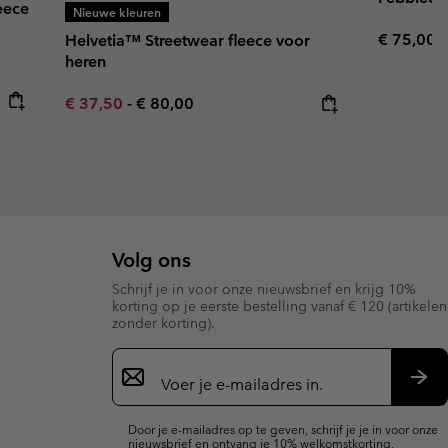
eece
Nieuwe kleuren
Regular p
€ 75,00
Helvetia™ Streetwear fleece voor
heren
Minimum sale price:
Maximum price:
€ 37,50
-
€ 80,00
Volg ons
Schrijf je in voor onze nieuwsbrief en krijg 10%
korting op je eerste bestelling vanaf € 120 (artikelen
zonder korting).
Aanmelden
voor
e-
Insc
mailupdates
Door je e-mailadres op te geven, schrijf je je in voor onze
nieuwsbrief en ontvang je 10% welkomstkorting.