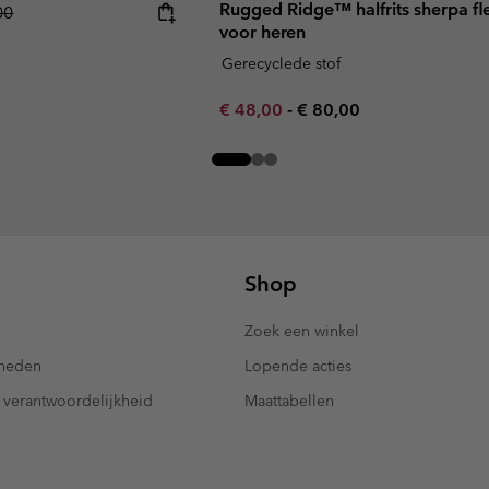
Rugged Ridge™ halfrits sherpa fl
r price:
00
voor heren
Gerecyclede stof
Minimum sale price:
Maximum price:
€ 48,00
-
€ 80,00
Shop
Zoek een winkel
kheden
Lopende acties
 verantwoordelijkheid
Maattabellen