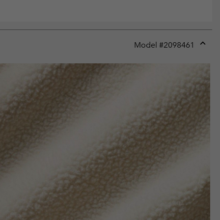
Model #
2098461
Expan
or
collap
sectio