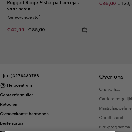
Rugged Ridge™ sherpa fleecejas
Sale price:
Regula
€ 65,00
€ 130,
voor heren
Gerecyclede stof
Minimum sale price:
Maximum price:
€ 42,00
-
€ 85,00
Over ons
(+)3278480783
Helpcentrum
Ons verhaal
Contactformulier
Carrièremogelij
Retouren
Maatschappelijke
Overeenkomst herroepen
Groothandel
Bestelstatus
B2B-programma