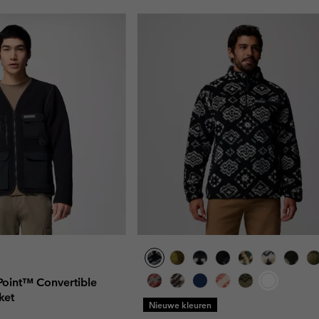
Point™ Convertible
ket
Nieuwe kleuren