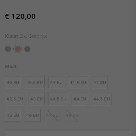
Regular price:
€ 120,00
Kleur:
Elk, Graphite
Maat:
40 EU
40.5 EU
41 EU
41.5 EU
42 EU
42.5 EU
43 EU
43.5 EU
44 EU
44.5 EU
45 EU
46 EU
47 EU
48 EU