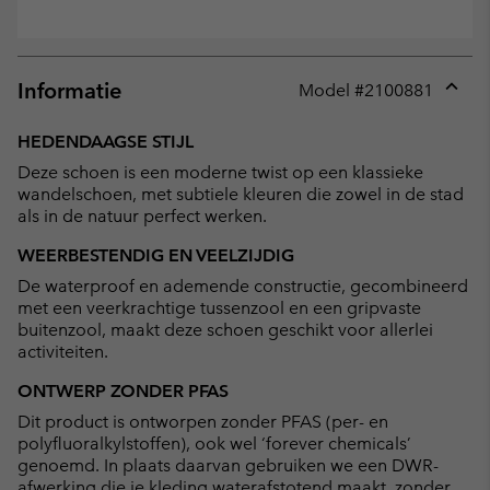
Informatie
Model #
2100881
Expan
or
HEDENDAAGSE STIJL
collap
Deze schoen is een moderne twist op een klassieke
sectio
wandelschoen, met subtiele kleuren die zowel in de stad
als in de natuur perfect werken.
WEERBESTENDIG EN VEELZIJDIG
De waterproof en ademende constructie, gecombineerd
met een veerkrachtige tussenzool en een gripvaste
buitenzool, maakt deze schoen geschikt voor allerlei
activiteiten.
ONTWERP ZONDER PFAS
Dit product is ontworpen zonder PFAS (per- en
polyfluoralkylstoffen), ook wel ‘forever chemicals’
genoemd. In plaats daarvan gebruiken we een DWR-
afwerking die je kleding waterafstotend maakt, zonder