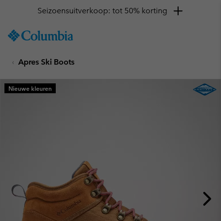
Seizoensuitverkoop: tot 50% korting
SKIP
Columbia
TO
Sportswear
CONTENT
Apres Ski Boots
SKIP
TO
MAIN
Nieuwe kleuren
NAV
SKIP
TO
SEARCH