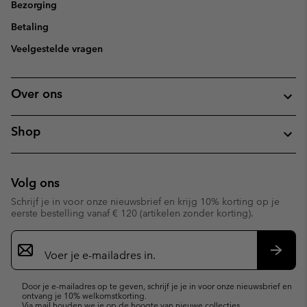
Bezorging
Betaling
Veelgestelde vragen
Over ons
Shop
Volg ons
Schrijf je in voor onze nieuwsbrief en krijg 10% korting op je
eerste bestelling vanaf € 120 (artikelen zonder korting).
Aanmelden
voor
e-
Inschr
mailupdates
Door je e-mailadres op te geven, schrijf je je in voor onze nieuwsbrief en
ontvang je 10% welkomstkorting.
Via mail houden we je op de hoogte van nieuwe collecties,