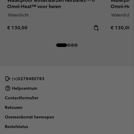
Waterproof winterlaarzen Fairbanks™ II
Waterproo
Omni-Heat™ voor heren
Omni-Heat 
Waterdicht
Waterdicht
Regular price:
Regular pr
€ 130,00
€ 130,00
(+)3278480783
Helpcentrum
Contactformulier
Retouren
Overeenkomst herroepen
Bestelstatus