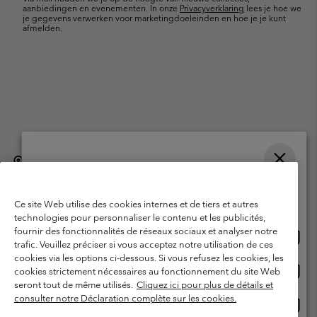
aanbiedingen en evenementen. In onze
Privacyverklaring
lees je hoe we
je gegevens verwerken voor marketingdoeleinden en hoe je je kunt
afmelden.
België (Nederlands)
English ›
français ›
|
|
Selecteer je verzendlocatie en taal
©
2026
Columbia Sportswear International Sarl. Avenue des Morgines, 12
1213 Petit-Lancy, Zwitserland. All rights reserved.
Online shoppen beschikbaar
Ce site Web utilise des cookies internes et de tiers et autres
Gebruiksvoorwaarden
Verkoopvoorwaarden
Garantie
technologies pour personnaliser le contenu et les publicités,
fournir des fonctionnalités de réseaux sociaux et analyser notre
Onlin
United States
Privacybeleid
Gebruiksvoorwaarden voor lidmaatschap
trafic. Veuillez préciser si vous acceptez notre utilisation de ces
shopp
cookies via les options ci-dessous. Si vous refusez les cookies, les
Voorwaarden voor door gebruikers gegenereerde inhoud
Impressum
besch
Onlin
Belgium-English
cookies strictement nécessaires au fonctionnement du site Web
shopp
Cookies
seront tout de même utilisés.
Cliquez ici pour plus de détails et
besch
consulter notre Déclaration complète sur les cookies.
Onlin
Belgium-Français
shopp
Helpcentrum: Maan-Vrij. 9:00 - 13:00 & 14:00- 18:00