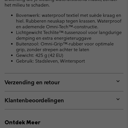
het milieu te schaden.
Bovenwerk: waterproof textiel met suède kraag en
hiel. Rubberen neuskap tegen krassen. Waterproof
en ademende Omni-Tech™-constructie.
Lichtgewicht Techlite™-tussenzool voor langdurige
demping en extra energieteruggave
Buitenzool: Omni-Grip™-rubber voor optimale
grip, zonder strepen achter te laten
Gewicht: 425 g (42 EU)
Gebruik: Stadsleven, Wintersport
Verzending en retour
Expan
or
collap
Klantenbeoordelingen
sectio
Expan
or
collap
Ontdek Meer
sectio