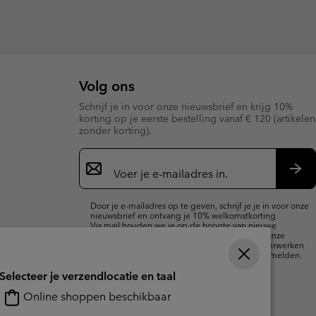
Volg ons
Schrijf je in voor onze nieuwsbrief en krijg 10%
korting op je eerste bestelling vanaf € 120 (artikelen
zonder korting).
Aanmelden
voor
e-
Insc
mailupdates
Door je e-mailadres op te geven, schrijf je je in voor onze
nieuwsbrief en ontvang je 10% welkomstkorting.
Via mail houden we je op de hoogte van nieuwe
collecties, aanbiedingen en evenementen. In onze
Privacyverklaring
lees je hoe we je gegevens verwerken
voor marketingdoeleinden en hoe je je kunt afmelden.
Selecteer je verzendlocatie en taal
Online shoppen beschikbaar