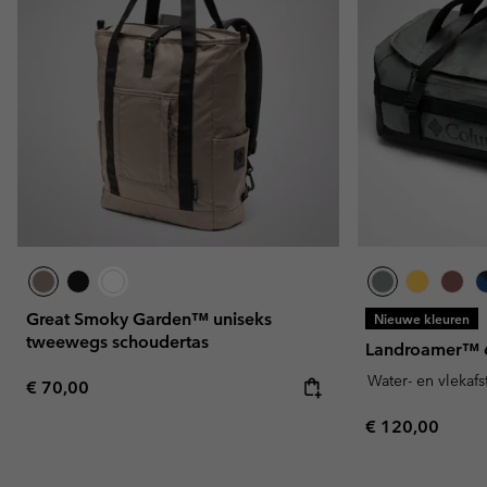
Great Smoky Garden™ uniseks
Nieuwe kleuren
tweewegs schoudertas
Landroamer™ 60
Water- en vlekaf
Regular price:
€ 70,00
Regular price:
€ 120,00