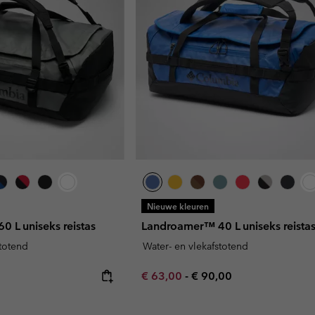
Nieuwe kleuren
 L uniseks reistas
Landroamer™ 40 L uniseks reista
stotend
Water- en vlekafstotend
Minimum sale price:
Maximum price:
€ 63,00
-
€ 90,00