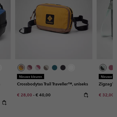
Nieuwe kleuren
Nieuwe kl
s
Crossbodytas Trail Traveller™, uniseks
Zigzag™ I
Minimum sale price:
Maximum price:
Minimum s
€ 28,00
-
€ 40,00
€ 32,00