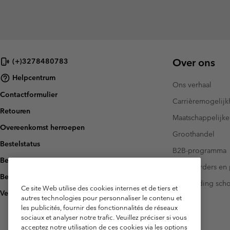
Over ons
(+)3278480783
Helpcentrum
Ons verhaal
Contactformulier
Carrièremogelij
Retouren
Maatschappelijke
Overeenkomst herroepen
Groothandel
Bestelstatus
B2B-programma
Bezorging
Investeerders en 
Betaling
Handleiding sch
Ce site Web utilise des cookies internes et de tiers et
Veelgestelde vragen
autres technologies pour personnaliser le contenu et
les publicités, fournir des fonctionnalités de réseaux
sociaux et analyser notre trafic. Veuillez préciser si vous
acceptez notre utilisation de ces cookies via les options