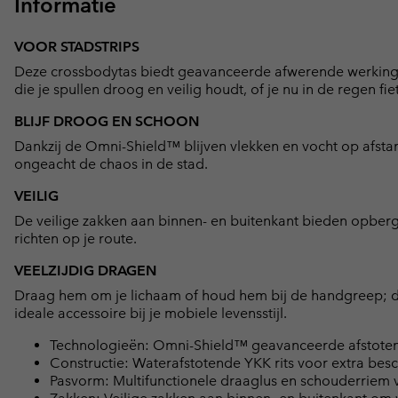
Informatie
VOOR STADSTRIPS
Deze crossbodytas biedt geavanceerde afwerende werking e
die je spullen droog en veilig houdt, of je nu in de regen fie
BLIJF DROOG EN SCHOON
Dankzij de Omni-Shield™ blijven vlekken en vocht op afstand.
ongeacht de chaos in de stad.
VEILIG
De veilige zakken aan binnen- en buitenkant bieden opberg
richten op je route.
VEELZIJDIG DRAGEN
Draag hem om je lichaam of houd hem bij de handgreep; deze
ideale accessoire bij je mobiele levensstijl.
Technologieën: Omni-Shield™ geavanceerde afstoten
Constructie: Waterafstotende YKK rits voor extra bes
Pasvorm: Multifunctionele draaglus en schouderriem v