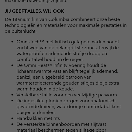
maximale bewegingsvrijheid.
JIJ GEEFT ALLES, WIJ OOK
De Titanium-lijn van Columbia combineert onze beste
technologieën en materialen voor maximale prestaties in
de buitenlucht.
Omni-Tech™ met kritisch getapete naden houdt
vocht weg van de belangrijkste zones, terwijl de
waterproof en ademende stof je droog en
comfortabel houdt in de regen.
De Omni-Heat™ Infinity-voering houdt de
lichaamswarmte vast en blijft tegelijk ademend,
dankzij een uitgebreid patroon van
warmtereflecterende gouden stipjes die je extra
warm houden in de koude.
Verstelbare taille voor een veelzijdige pasvorm
De ingestikte plooien zorgen voor anatomisch
gevormde knieën, waardoor je comfortabel kunt
buigen en knielen.
Handzakken met rits
De versterkte binnenboorden met slijtvast
materiaal beschermen tegen slijtage door