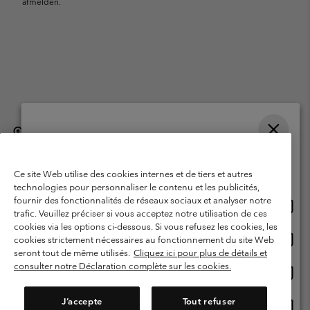
afmelden.
België (Nederlands)
English ›
français ›
|
|
Selecteer je verzendlocatie en taal
©
2026
Columbia Sportswear International Sarl. Avenue des Morgines, 12
1213 Petit-Lancy, Zwitserland. All rights reserved.
Online shoppen beschikbaar
Ce site Web utilise des cookies internes et de tiers et autres
Gebruiksvoorwaarden
Verkoopvoorwaarden
Garantie
technologies pour personnaliser le contenu et les publicités,
fournir des fonctionnalités de réseaux sociaux et analyser notre
Onlin
United States
Privacybeleid
Gebruiksvoorwaarden voor lidmaatschap
trafic. Veuillez préciser si vous acceptez notre utilisation de ces
shopp
cookies via les options ci-dessous. Si vous refusez les cookies, les
Voorwaarden voor door gebruikers gegenereerde inhoud
Impressum
besch
Onlin
Belgium-English
cookies strictement nécessaires au fonctionnement du site Web
shopp
Cookies
seront tout de même utilisés.
Cliquez ici pour plus de détails et
besch
consulter notre Déclaration complète sur les cookies.
Onlin
Belgium-Français
shopp
Helpcentrum: Maan-Vrij. 9:00 - 13:00 & 14:00- 18:00
(+)3278480783
besch
J’accepte
Tout refuser
Onlin
Belgium-Dutch