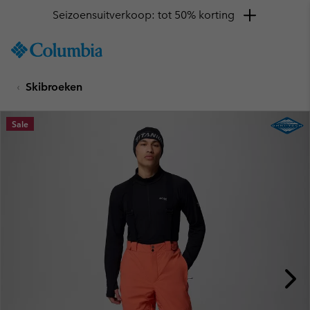
Seizoensuitverkoop: tot 50% korting
SKIP
Columbia
TO
Sportswear
CONTENT
Skibroeken
SKIP
TO
MAIN
Sale
NAV
SKIP
TO
SEARCH