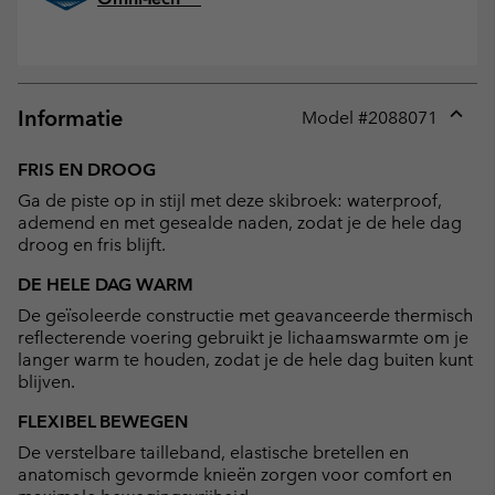
Informatie
Model #
2088071
Expan
or
FRIS EN DROOG
collap
Ga de piste op in stijl met deze skibroek: waterproof,
sectio
ademend en met gesealde naden, zodat je de hele dag
droog en fris blijft.
DE HELE DAG WARM
De geïsoleerde constructie met geavanceerde thermisch
reflecterende voering gebruikt je lichaamswarmte om je
langer warm te houden, zodat je de hele dag buiten kunt
blijven.
FLEXIBEL BEWEGEN
De verstelbare tailleband, elastische bretellen en
anatomisch gevormde knieën zorgen voor comfort en