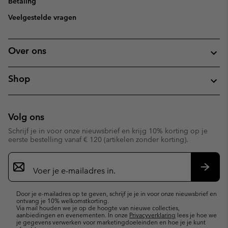
Betaling
Veelgestelde vragen
Over ons
Shop
Volg ons
Schrijf je in voor onze nieuwsbrief en krijg 10% korting op je
eerste bestelling vanaf € 120 (artikelen zonder korting).
Aanmelden
voor
e-
Inschr
mailupdates
Door je e-mailadres op te geven, schrijf je je in voor onze nieuwsbrief en
ontvang je 10% welkomstkorting.
Via mail houden we je op de hoogte van nieuwe collecties,
aanbiedingen en evenementen. In onze
Privacyverklaring
lees je hoe we
je gegevens verwerken voor marketingdoeleinden en hoe je je kunt