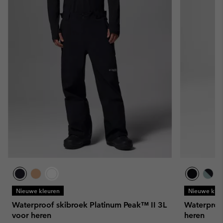
Nieuwe kleuren
Nieuwe kleu
Waterproof skibroek Platinum Peak™ II 3L
Waterproo
voor heren
heren