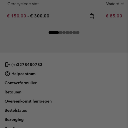
Gerecyclede stof
Waterdicht
Minimum sale price:
Maximum price:
Minimum sa
€ 150,00
-
€ 300,00
€ 85,00
-
(+)3278480783
Helpcentrum
Contactformulier
Retouren
Overeenkomst herroepen
Bestelstatus
Bezorging