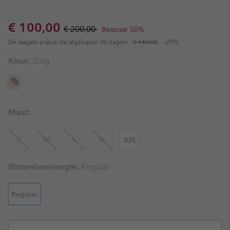
Sale price:
Regular price:
€ 100,00
€ 200,00
Bespaar 50%
De laagste prijs in de afgelopen 30 dagen:
€ 140,00
-29%
Kleur:
Zing
Maat:
S
M
L
XL
XXL
Binnenbeenlengte:
Regular
Regular