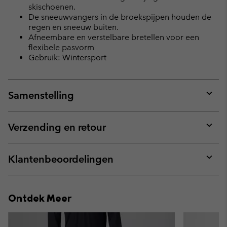
skischoenen.
De sneeuwvangers in de broekspijpen houden de
regen en sneeuw buiten.
Afneembare en verstelbare bretellen voor een
flexibele pasvorm
Gebruik: Wintersport
Samenstelling
Expan
or
collap
Verzending en retour
sectio
Expan
or
collap
Klantenbeoordelingen
sectio
Expan
or
collap
Ontdek Meer
sectio