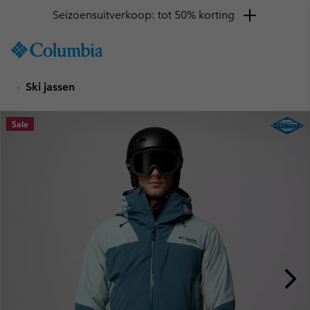
Seizoensuitverkoop: tot 50% korting
SKIP
Columbia
TO
Sportswear
CONTENT
Ski jassen
SKIP
TO
MAIN
Sale
NAV
SKIP
TO
SEARCH