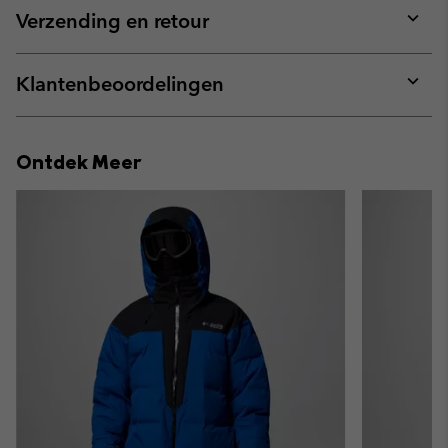
collap
Verzending en retour
sectio
Expan
or
collap
Klantenbeoordelingen
sectio
Expan
or
collap
Ontdek Meer
sectio