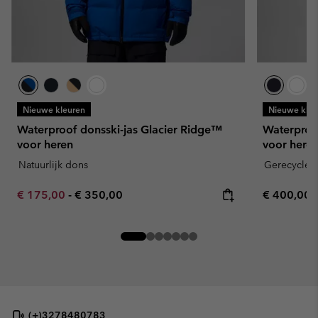
Nieuwe kleuren
Nieuwe kleu
Waterproof donsski-jas Glacier Ridge™
Waterproof
voor heren
voor here
Natuurlijk dons
Gerecyclede
Minimum sale price:
Maximum price:
Regular pr
€ 175,00
-
€ 350,00
€ 400,00
(+)3278480783