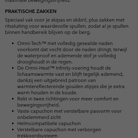
maximale bewegingsvrijheid.
PRAKTISCHE ZAKKEN
Speciaal vak voor je skipas en skibril, plus zakken met
ritssluiting voor waardevolle spullen, zodat al je spullen
binnen handbereik blijven op de berg.
Omni-Tech™ met volledig gesealde naden
voorkomt dat vocht door de naden dringt, terwijl
de waterproof en ademende stof je volledig
drooghoudt in de regen.
De Omni-Heat™ Infinity-voering houdt de
lichaamswarmte vast en blijft tegelijk ademend,
dankzij een uitgebreid patroon van
warmtereflecterende gouden stipjes die je extra
warm houden in de koude.
Rekt in twee richtingen voor meer comfort en
bewegingsvrijheid.
Vaste capuchon met verstelbare pasvorm voor
onbelemmerd zicht
Helmcompatibele capuchon
Verstelbare capuchon met verborgen
trekkoordsysteem