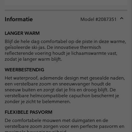
Informatie
Model #
2087351
Expan
or
LANGER WARM
collap
Blijf de hele dag comfortabel op de piste in deze warme,
sectio
geïsoleerde ski-jas. De innovatieve thermisch
reflecterende voering houdt je lichaamswarmte vast,
zodat je langer warm blijft.
WEERBESTENDIG
Het waterproof, ademende design met gesealde naden,
een verstelbare zoom en sneeuwvanger houdt de
sneeuw buiten en zorgt dat je fris en droog blijft. De
verstelbare helmcompatibele capuchon beschermt je
zonder je zicht te belemmeren.
FLEXIBELE PASVORM
De comfortabele mouwen met duimgaten en de
verstelbare zoom zorgen voor een perfecte pasvorm en