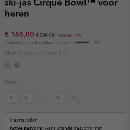
ski-jas Cirque Bowl™ voor
heren
Sale price:
Regular price:
€ 165,00
€ 330,00
Bespaar 50%
De laagste prijs in de afgelopen 30 dagen:
€ 231,00
-29%
Kleur:
Everblue, Crushed Blue
Maat:
S
M
L
XL
XXL
Maattabellen
Active pasvorm:
Aansluitende pasvorm met