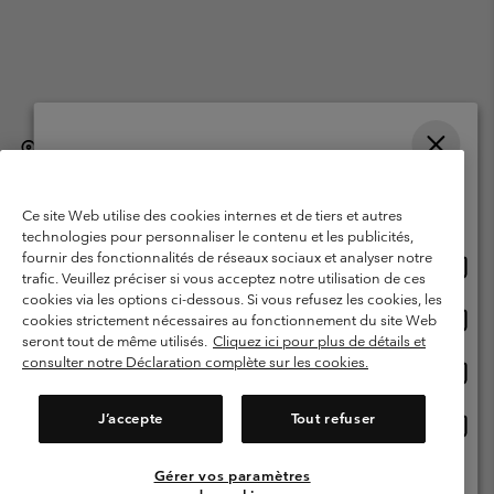
België (Nederlands)
English ›
français ›
|
|
Selecteer je verzendlocatie en taal
©
2026
Columbia Sportswear International Sarl. Avenue des Morgines, 12
1213 Petit-Lancy, Zwitserland. All rights reserved.
Online shoppen beschikbaar
Ce site Web utilise des cookies internes et de tiers et autres
Gebruiksvoorwaarden
Verkoopvoorwaarden
Garantie
technologies pour personnaliser le contenu et les publicités,
fournir des fonctionnalités de réseaux sociaux et analyser notre
Onlin
United States
Privacybeleid
Gebruiksvoorwaarden voor lidmaatschap
trafic. Veuillez préciser si vous acceptez notre utilisation de ces
shopp
cookies via les options ci-dessous. Si vous refusez les cookies, les
Voorwaarden voor door gebruikers gegenereerde inhoud
Impressum
besch
Onlin
Belgium-English
cookies strictement nécessaires au fonctionnement du site Web
shopp
Cookies
seront tout de même utilisés.
Cliquez ici pour plus de détails et
besch
consulter notre Déclaration complète sur les cookies.
Onlin
Belgium-Français
shopp
Helpcentrum: Maan-Vrij. 9:00 - 13:00 & 14:00- 18:00
(+)3278480783
besch
J’accepte
Tout refuser
Onlin
Belgium-Dutch
shopp
besch
Gérer vos paramètres
Alle Locaties Bekijken