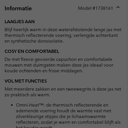
Informatie
Model #
1738161
Expan
or
LAAGJES AAN
collap
Blijf heerlijk warm in deze waterafstotende lange jas met
sectio
thermisch reflecterende voering, verlengde achterkant
en synthetische donsisolatie.
COSY EN COMFORTABEL
De met fleece gevoerde capuchon en comfortabele
mouwen met duimgaten maken deze jas ideaal voor
koude ochtenden en frisse middagen.
VOL MET FUNCTIES
Met meerdere zakken en een tweewegrits is deze jas net
zo praktisch als warm.
Omni-Heat™: de thermisch reflecterende en
ademende voering houdt de warmte vast met
zilverkleurige stipjes die je lichaamswarmte
reflecteren, zodat je warm en comfortabel blijft als
het kouder wordt.