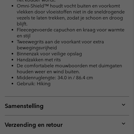
Omni-Shield™ houdt vocht buiten en voorkomt
vlekken door vloeistoffen niet in de sneldrogende
vezels te laten trekken, zodat je schoon en droog
blijft.
Fleecegevoerde capuchon en kraag voor warmte
en stijl
Tweewegrits aan de voorkant voor extra
bewegingsvrijheid
Binnenzak voor veilige opslag
Handzakken met rits
De comfortabele mouwboorden met duimgaten
houden weer en wind buiten.
Middenruglengte: 34.0 in / 86.4 cm
Gebruik: Hiking
Samenstelling
Expan
or
collap
Verzending en retour
sectio
Expan