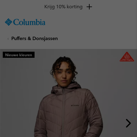
Krijg 10% korting
SKIP
Columbia
TO
Sportswear
CONTENT
Puffers & Donsjassen
SKIP
TO
MAIN
Nieuwe kleuren
NAV
SKIP
TO
SEARCH