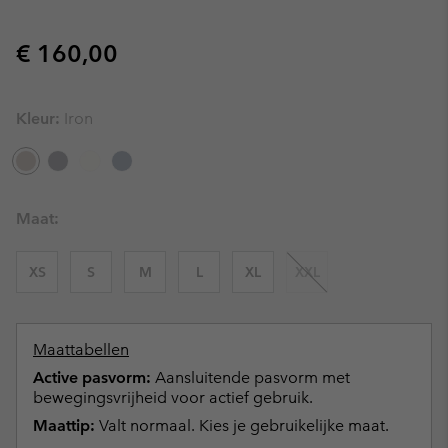
Regular price:
€ 160,00
Kleur:
Iron
Maat:
XS
S
M
L
XL
XXL
Maattabellen
Active pasvorm:
Aansluitende pasvorm met
bewegingsvrijheid voor actief gebruik.
Maattip:
Valt normaal. Kies je gebruikelijke maat.