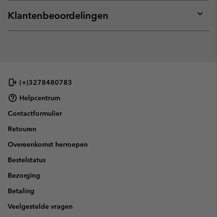
or
collap
Klantenbeoordelingen
sectio
Expan
or
collap
sectio
(+)3278480783
Helpcentrum
Contactformulier
Retouren
Overeenkomst herroepen
Bestelstatus
Bezorging
Betaling
Veelgestelde vragen