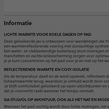
Informatie
LICHTE WARMTE VOOR KOELE DAGEN OP PAD
Deze geïsoleerde jas is ontworpen voor wandelingen die fr
een warmtereflecterende voering met donsachtige syntheti
Een water- en vlekbestendige buitenlaag stoot motregen en 
manchetten en zachte kinbescherming zorgen voor optimaal co
je je kunt concentreren op het pad voor je en niet op het we
REFLECTERENDE WARMTE EN COSY ISOLATIE
Als de temperatuur daalt en de wind opsteekt, reflecteert
lichaamswarmte terug, waardoor je omhuld wordt door con
Je blijft comfortabel geïsoleerd op open uitzichtpunten 
dat je oververhit raakt wanneer het tempo versnelt.
GA STIJLVOL OP AVONTUUR, OOK ALS HET NAT EN MO
Wanneer het pad vochtig wordt door lichte motregen, nat