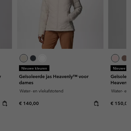
Nieuwe kleuren
Nieuwe kl
y
Geïsoleerde jas Heavenly™ voor
Geïsolee
dames
Heavenly
Water- en vlekafstotend
Water- en 
Regular price:
Regular p
€ 140,00
€ 150,00