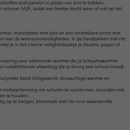
toffen eraf parelen in plaats van erin te trekken.
choner blijft, zodat een beetje slecht weer of vuil op het
chermer, manchetten met bies en een verstelbare zoom met
en aan de weersomstandigheden. In de handzakken met rits
l je in het interne veiligheidszakje je sleutels, pasjes of
-voering voor ademende warmte die je lichaamswarmte
n vuilafstotende afwerking die je droog een schoon houdt
polyester biedt lichtgewicht, donsachtige warmte en
ng en kinbescherming om schuren te voorkomen, boorden met
ten te houden
lig op te bergen, binnenzak met rits voor waardevolle