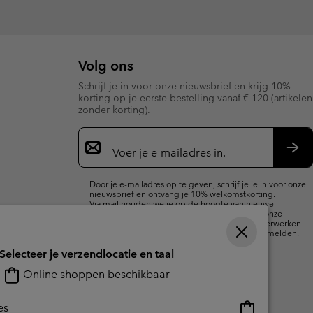
Volg ons
Schrijf je in voor onze nieuwsbrief en krijg 10%
korting op je eerste bestelling vanaf € 120 (artikelen
zonder korting).
Aanmelden
voor
e-
Insc
mailupdates
Door je e-mailadres op te geven, schrijf je je in voor onze
nieuwsbrief en ontvang je 10% welkomstkorting.
Via mail houden we je op de hoogte van nieuwe
collecties, aanbiedingen en evenementen. In onze
Privacyverklaring
lees je hoe we je gegevens verwerken
voor marketingdoeleinden en hoe je je kunt afmelden.
Selecteer je verzendlocatie en taal
Online shoppen beschikbaar
Online
es