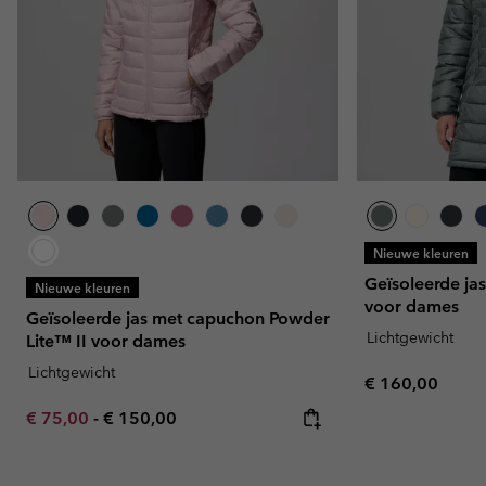
Nieuwe kleuren
Geïsoleerde ja
Nieuwe kleuren
voor dames
Geïsoleerde jas met capuchon Powder
Lichtgewicht
Lite™ II voor dames
Lichtgewicht
Regular price:
€ 160,00
Minimum sale price:
Maximum price:
€ 75,00
-
€ 150,00