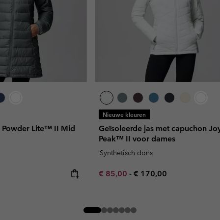
Nieuwe kleuren
s Powder Lite™ II Mid
Geïsoleerde jas met capuchon Jo
Peak™ II voor dames
Synthetisch dons
Minimum sale price:
Maximum price:
€ 85,00
-
€ 170,00