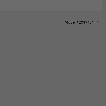
Model #
2089451
Expan
or
collap
sectio