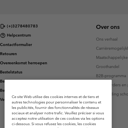
Over ons
(+)3278480783
Helpcentrum
Ons verhaal
Contactformulier
Carrièremogelij
Retouren
Maatschappelijke
Overeenkomst herroepen
Groothandel
Bestelstatus
B2B-programma
Bezorging
Investeerders en 
Betaling
Handleiding sch
Ce site Web utilise des cookies internes et de tiers et
Veelgestelde vragen
autres technologies pour personnaliser le contenu et
les publicités, fournir des fonctionnalités de réseaux
sociaux et analyser notre trafic. Veuillez préciser si vous
acceptez notre utilisation de ces cookies via les options
ci-dessous. Si vous refusez les cookies, les cookies