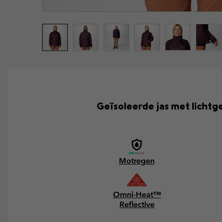
Geïsoleerde jas met lich
Motregen
Omni-Heat™
Reflective