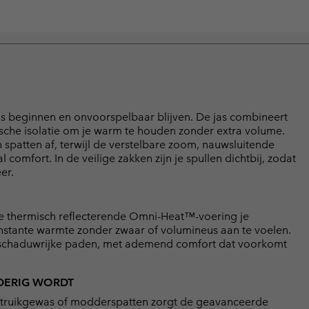
is beginnen en onvoorspelbaar blijven. De jas combineert
sche isolatie om je warm te houden zonder extra volume.
spatten af, terwijl de verstelbare zoom, nauwsluitende
mfort. In de veilige zakken zijn je spullen dichtbij, zodat
er.
 de thermisch reflecterende Omni-Heat™-voering je
stante warmte zonder zwaar of volumineus aan te voelen.
en schaduwrijke paden, met ademend comfort dat voorkomt
DDERIG WORDT
 struikgewas of modderspatten zorgt de geavanceerde