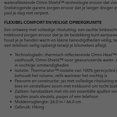
waterafstotende Omni-Shield™-technologie ervoor dat vloeis
Sneldrogende garens zorgen ervoor dat je langer droger en s
pad je dag niet verpest.
FLEXIBEL COMFORT EN VEILIGE OPBERGRUIMTE
Een ontwerp met volledige ritssluiting, een zachte kinbes
trekkoord zorgen ervoor dat je de bedekking kunt aanpass
houd je je handen warm en kleine benodigdheden veilig, terwij
een telefoon veilig opbergt terwijl je kilometers aflegt.
Technologieën: thermisch reflecterende Omni-Heat™
vasthoudt, Omni-Shield™ voor geavanceerde water- e
in vochtige omstandigheden
Isolatie: Thermarator™-isolatie van 100% gerecycled 
behoudt het volume, zelfs wanneer het vochtig is
Pasvorm en constructie: jas met volledige ritssluiti
bies en verstelbare zoom met trekkoord om tocht bui
Zakken: handzakken met rits om essentiële spullen vei
spullen zoals sleutels, pasjes of een telefoon
Middenruglengte: 26.0 in / 66.0 cm
Gebruik: Hiking