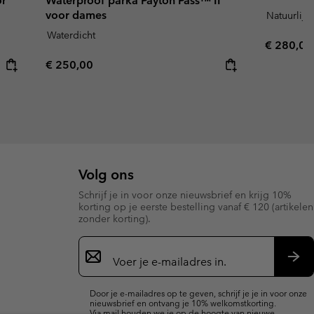
or
Waterproof parka Payton Pass™ II
voor dames
Natuurlijk
Waterdicht
Regular p
€ 280,00
Regular price:
€ 250,00
Volg ons
Schrijf je in voor onze nieuwsbrief en krijg 10%
korting op je eerste bestelling vanaf € 120 (artikelen
zonder korting).
Aanmelden
voor
e-
Insc
mailupdates
Door je e-mailadres op te geven, schrijf je je in voor onze
nieuwsbrief en ontvang je 10% welkomstkorting.
Via mail houden we je op de hoogte van nieuwe