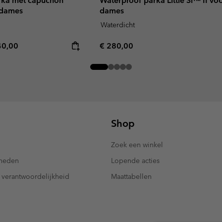
rka met capuchon
Waterproof parka Little Si™ II vo
 dames
dames
Waterdicht
rice:
imum price:
Regular price:
40,00
€ 280,00
Shop
Zoek een winkel
kheden
Lopende acties
 verantwoordelijkheid
Maattabellen