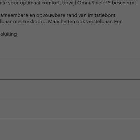
te voor optimaal comfort, terwijl Omni-Shield™ beschermt
n afneembare en opvouwbare rand van imitatiebont
elbaar met trekkoord. Manchetten ook verstelbaar. Een
luiting