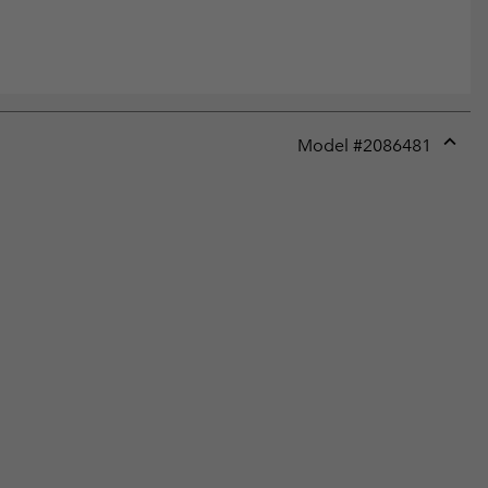
Model #
2086481
Expan
or
collap
sectio