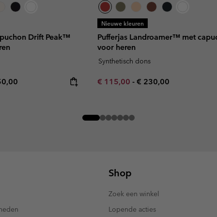
Nieuwe kleuren
apuchon Drift Peak™
Pufferjas Landroamer™ met capu
ren
voor heren
Synthetisch dons
rice:
imum price:
Minimum sale price:
Maximum price:
50,00
€ 115,00
-
€ 230,00
Shop
Zoek een winkel
kheden
Lopende acties