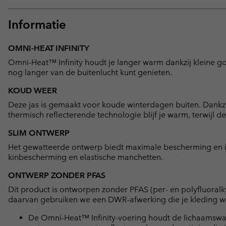
Informatie
OMNI-HEAT INFINITY
Omni-Heat™ Infinity houdt je langer warm dankzij kleine go
nog langer van de buitenlucht kunt genieten.
KOUD WEER
Deze jas is gemaakt voor koude winterdagen buiten. Dankzi
thermisch reflecterende technologie blijf je warm, terwijl 
SLIM ONTWERP
Het gewatteerde ontwerp biedt maximale bescherming en i
kinbescherming en elastische manchetten.
ONTWERP ZONDER PFAS
Dit product is ontworpen zonder PFAS (per- en polyfluoralky
daarvan gebruiken we een DWR-afwerking die je kleding wa
De Omni-Heat™ Infinity-voering houdt de lichaamswarm