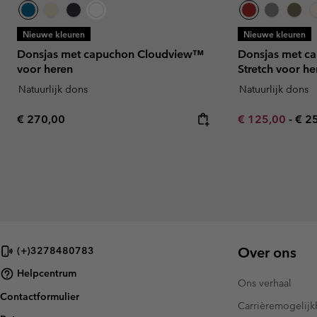
Nieuwe kleuren
Nieuwe kleuren
Donsjas met capuchon Cloudview™
Donsjas met c
voor heren
Stretch voor he
Natuurlijk dons
Natuurlijk dons
Regular price:
Minimum sale p
Max
€ 270,00
€ 125,00
-
€ 2
Over ons
(+)3278480783
Helpcentrum
Ons verhaal
Contactformulier
Carrièremogelij