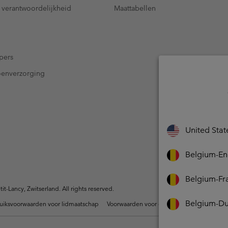
 verantwoordelijkheid
Maattabellen
pers
oenverzorging
United Stat
Belgium-En
Belgium-Fr
-Lancy, Zwitserland. All rights reserved.
Belgium-Du
uiksvoorwaarden voor lidmaatschap
Voorwaarden voor door gebruikers gegene