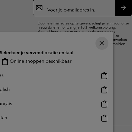
Aanmelden
voor
e-
Insc
mailupdates
Door je e-mailadres op te geven, schrijf je je in voor onze
nieuwsbrief en ontvang je 10% welkomstkorting.
Via mail houden we je op de hoogte van nieuwe
collecties, aanbiedingen en evenementen. In onze
Privacyverklaring
lees je hoe we je gegevens verwerken
voor marketingdoeleinden en hoe je je kunt afmelden.
Selecteer je verzendlocatie en taal
Online shoppen beschikbaar
Online
es
shoppen
beschikbaar
Online
glish
shoppen
beschikbaar
Online
ançais
shoppen
beschikbaar
Online
tch
reerde inhoud
Impressum
Cookies
shoppen
beschikbaar