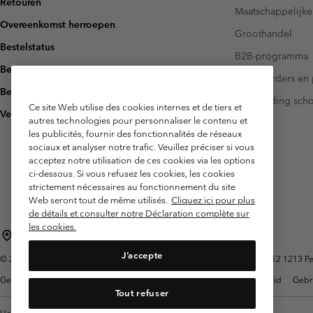
Retouren
Maatschappelijke
Overeenkomst herroepen
Groothandel
Bestelstatus
B2B-programma
Bezorging
Investeerders en 
Betaling
Handleiding sch
Ce site Web utilise des cookies internes et de tiers et
Veelgestelde vragen
autres technologies pour personnaliser le contenu et
les publicités, fournir des fonctionnalités de réseaux
sociaux et analyser notre trafic. Veuillez préciser si vous
acceptez notre utilisation de ces cookies via les options
ci-dessous. Si vous refusez les cookies, les cookies
strictement nécessaires au fonctionnement du site
Web seront tout de même utilisés.
Cliquez ici pour plus
de détails et consulter notre Déclaration complète sur
les cookies.
België (Nederlands)
English ›
français ›
|
|
J’accepte
©
2026
Columbia Sportswear International Sarl. Avenue des Morgines, 12 1213 Petit
Gebruiksvoorwaarden
Verkoopvoorwaarden
Garantie
Privacybeleid
Gebr
Tout refuser
Helpcentrum: Maan-Vrij. 9:00 - 13:00 & 14:00- 18:00