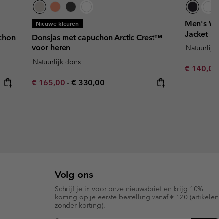
Men's W
Nieuwe kleuren
Jacket
chon
Donsjas met capuchon Arctic Crest™
voor heren
Natuurlijk
Natuurlijk dons
Sale price
€ 140,0
Minimum sale price:
Maximum price:
€ 165,00
-
€ 330,00
Volg ons
Schrijf je in voor onze nieuwsbrief en krijg 10%
korting op je eerste bestelling vanaf € 120 (artikelen
zonder korting).