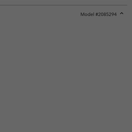
Model #
2085294
Expan
or
collap
sectio