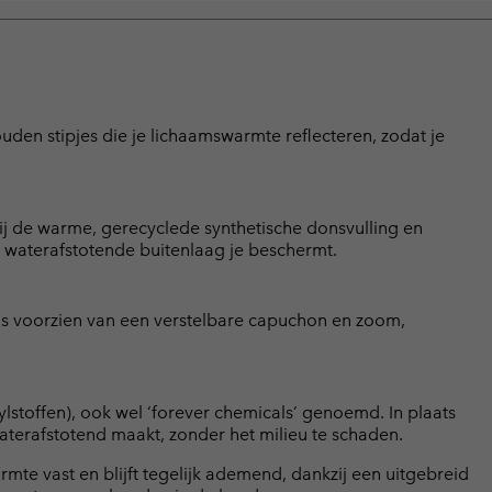
uden stipjes die je lichaamswarmte reflecteren, zodat je
j de warme, gerecyclede synthetische donsvulling en
de waterafstotende buitenlaag je beschermt.
s voorzien van een verstelbare capuchon en zoom,
lstoffen), ook wel ‘forever chemicals’ genoemd. In plaats
terafstotend maakt, zonder het milieu te schaden.
te vast en blijft tegelijk ademend, dankzij een uitgebreid