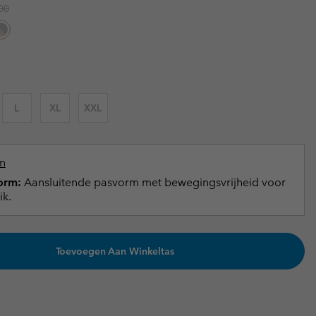
r price:
00
terhandschoenen
terhandschoenen
Gids voor waterdicht
Gids voor waterdicht
in grote maten
e dames
 heren
L
XL
XXL
n
orm:
Aansluitende pasvorm met bewegingsvrijheid voor
ik.
Toevoegen Aan Winkeltas