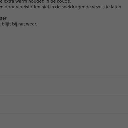
je extra warm houden in de koude.
door vloeistoffen niet in de sneldrogende vezels te laten
ster
lijft bij nat weer.