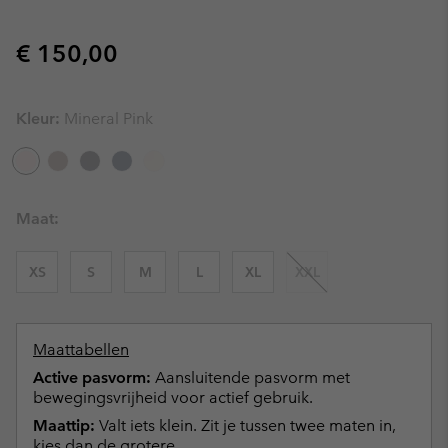
Regular price:
€ 150,00
Kleur:
Mineral Pink
Maat:
XS
S
M
L
XL
XXL
Maattabellen
Active pasvorm:
Aansluitende pasvorm met
bewegingsvrijheid voor actief gebruik.
Maattip:
Valt iets klein. Zit je tussen twee maten in,
kies dan de grotere.