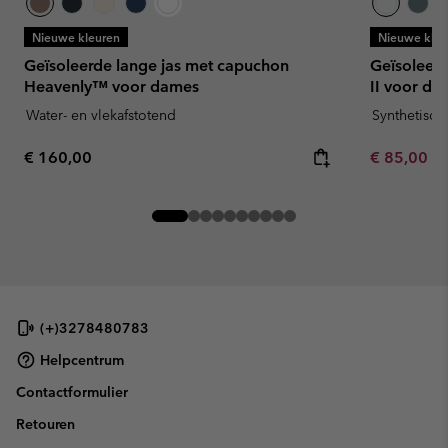
Nieuwe kleuren
Nieuwe kleu
Geïsoleerde lange jas met capuchon
Geïsoleer
Heavenly™ voor dames
II voor da
Water- en vlekafstotend
Synthetisch
Regular price:
Minimum sa
€ 160,00
€ 85,00
-
(+)3278480783
Helpcentrum
Contactformulier
Retouren