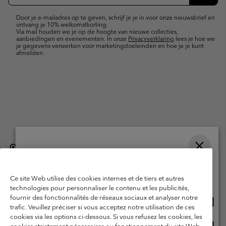
e-
Inschr
mailupdates
Door je e-mailadres op te geven, schrijf je je in voor onze nieuwsbrief en
ontvang je 10% welkomstkorting.
Via mail houden we je op de hoogte van nieuwe collecties,
aanbiedingen en evenementen. In onze
Privacyverklaring
lees je hoe we
je gegevens verwerken voor marketingdoeleinden en hoe je je kunt
afmelden.
België (Nederlands)
English ›
français ›
|
|
Selecteer je verzendlocatie en taal
©
2026
Columbia Sportswear International Sarl. Avenue des Morgines, 12
1213 Petit-Lancy, Zwitserland. All rights reserved.
Online shoppen beschikbaar
Ce site Web utilise des cookies internes et de tiers et autres
Gebruiksvoorwaarden
Verkoopvoorwaarden
Garantie
technologies pour personnaliser le contenu et les publicités,
fournir des fonctionnalités de réseaux sociaux et analyser notre
Onlin
United States
Privacybeleid
Gebruiksvoorwaarden voor lidmaatschap
trafic. Veuillez préciser si vous acceptez notre utilisation de ces
shopp
cookies via les options ci-dessous. Si vous refusez les cookies, les
Voorwaarden voor door gebruikers gegenereerde inhoud
Impressum
besch
Onlin
Belgium-English