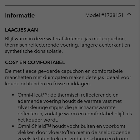
Informatie
Model #
1738151
Expan
or
LAAGJES AAN
collap
Blijf warm in deze waterafstotende jas met capuchon,
sectio
thermisch reflecterende voering, langere achterkant en
synthetische donsisolatie.
COSY EN COMFORTABEL
De met fleece gevoerde capuchon en comfortabele
manchetten met duimgaten maken deze jas ideaal voor
koude ochtenden en frisse middagen.
Omni-Heat™: de thermisch reflecterende en
ademende voering houdt de warmte vast met
zilverkleurige stipjes die je lichaamswarmte
reflecteren, zodat je warm en comfortabel blijft als
het kouder wordt.
Omni-Shield™ houdt vocht buiten en voorkomt
vlekken door vloeistoffen niet in de sneldrogende
vezels te laten trekken, zodat je schoon en droog