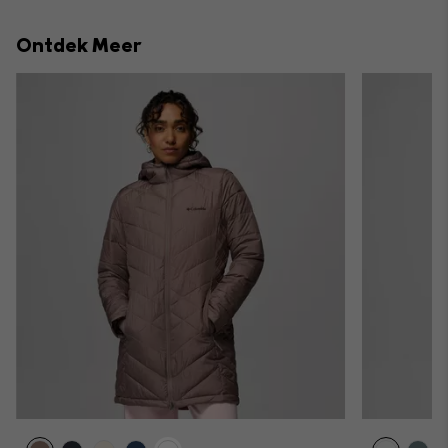
or
collap
Ontdek Meer
sectio