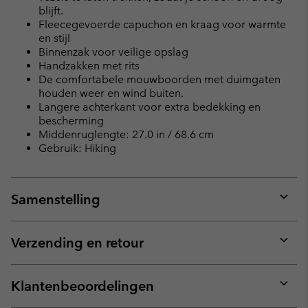
blijft.
Fleecegevoerde capuchon en kraag voor warmte
en stijl
Binnenzak voor veilige opslag
Handzakken met rits
De comfortabele mouwboorden met duimgaten
houden weer en wind buiten.
Langere achterkant voor extra bedekking en
bescherming
Middenruglengte: 27.0 in / 68.6 cm
Gebruik: Hiking
Samenstelling
Expan
or
collap
Verzending en retour
sectio
Expan
or
collap
Klantenbeoordelingen
sectio
Expan