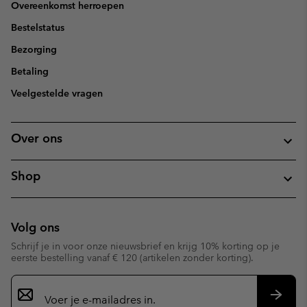
Overeenkomst herroepen
Bestelstatus
Bezorging
Betaling
Veelgestelde vragen
Over ons
Shop
Volg ons
Schrijf je in voor onze nieuwsbrief en krijg 10% korting op je
eerste bestelling vanaf € 120 (artikelen zonder korting).
Aanmelden
voor