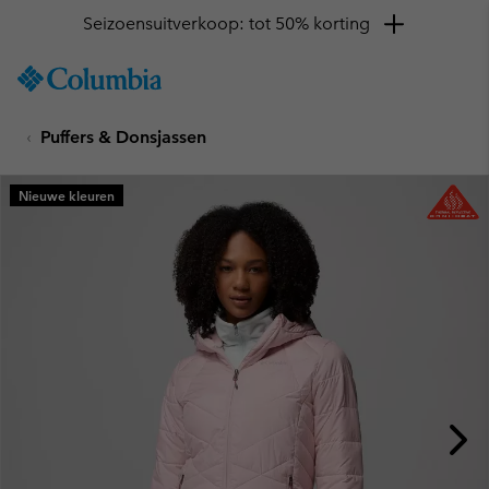
Seizoensuitverkoop: tot 50% korting
SKIP
Columbia
TO
Sportswear
CONTENT
Puffers & Donsjassen
SKIP
TO
MAIN
Nieuwe kleuren
NAV
SKIP
TO
SEARCH