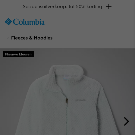
Seizoensuitverkoop: tot 50% korting
SKIP
Columbia
TO
Sportswear
CONTENT
Fleeces & Hoodies
SKIP
TO
MAIN
Nieuwe kleuren
NAV
SKIP
TO
SEARCH