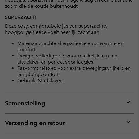
zoom die de koude buitenhoudt.
SUPERZACHT
Deze cosy, comfortabele jas van superzachte,
hoogpolige fleece voelt heerlijk zacht aan.
Materiaal: zachte sherpafleece voor warmte en
comfort
Design: volledige rits voor makkelijk aan- en
uittrekken en perfect voor laagjes
Pasvorm: relaxed voor extra bewegingsvrijheid en
langdurig comfort
Gebruik: Stadsleven
Samenstelling
Expan
or
collap
Verzending en retour
sectio
Expan
or