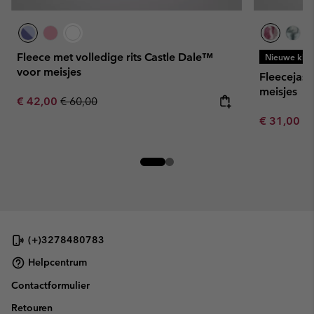
Fleece met volledige rits Castle Dale™
Nieuwe kleu
voor meisjes
Fleecejas 
meisjes
Sale price:
Regular price:
€ 42,00
€ 60,00
Minimum sa
€ 31,00
-
(+)3278480783
Helpcentrum
Contactformulier
Retouren