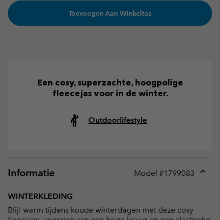
Toevoegen Aan Winkeltas
Een cosy, superzachte, hoogpolige
fleecejas voor in de winter.
Outdoorlifestyle
Informatie
Model #
1799083
Expan
or
WINTERKLEDING
collap
Blijf warm tijdens koude winterdagen met deze cosy
sectio
fleecejas, voorzien van een hoge kraag en een elastische