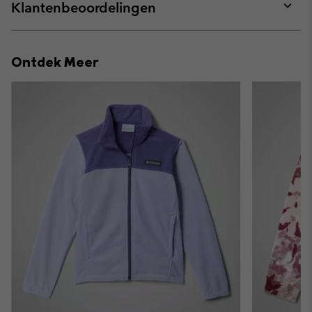
collap
Klantenbeoordelingen
sectio
Expan
or
collap
Ontdek Meer
sectio