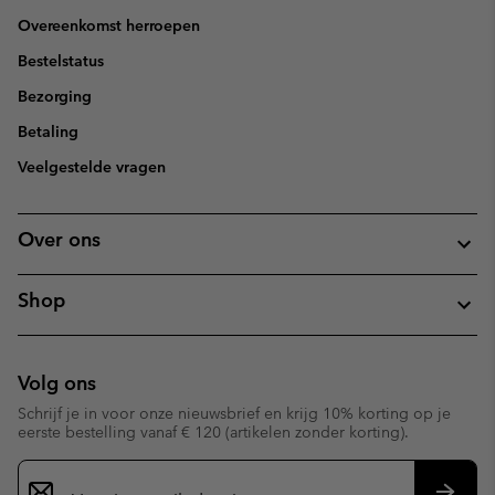
Overeenkomst herroepen
Bestelstatus
Bezorging
Betaling
Veelgestelde vragen
Over ons
Shop
Volg ons
Schrijf je in voor onze nieuwsbrief en krijg 10% korting op je
eerste bestelling vanaf € 120 (artikelen zonder korting).
Aanmelden
voor