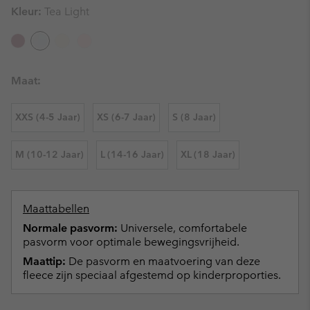
Kleur:
Tea Light
Maat:
XXS (4-5 Jaar)
XS (6-7 Jaar)
S (8 Jaar)
M (10-12 Jaar)
L (14-16 Jaar)
XL (18 Jaar)
Maattabellen
Normale pasvorm:
Universele, comfortabele
pasvorm voor optimale bewegingsvrijheid.
Maattip:
De pasvorm en maatvoering van deze
fleece zijn speciaal afgestemd op kinderproporties.