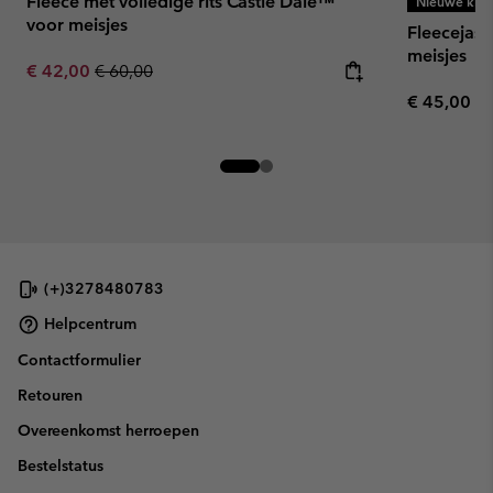
Fleece met volledige rits Castle Dale™
Nieuwe kleu
voor meisjes
Fleecejas 
meisjes
Sale price:
Regular price:
€ 42,00
€ 60,00
Regular pr
€ 45,00
(+)3278480783
Helpcentrum
Contactformulier
Retouren
Overeenkomst herroepen
Bestelstatus