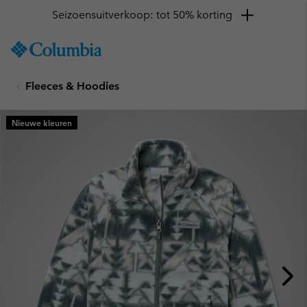
Seizoensuitverkoop: tot 50% korting
SKIP
Columbia
TO
Sportswear
CONTENT
Fleeces & Hoodies
SKIP
TO
MAIN
Nieuwe kleuren
NAV
SKIP
TO
SEARCH