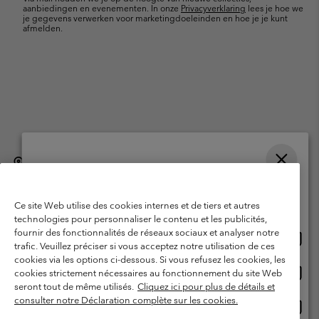
aanbiedingen en evenementen. In onze
Privacyverklaring
lees je hoe we
je gegevens verwerken voor marketingdoeleinden en hoe je je kunt
afmelden.
België (Nederlands)
English ›
français ›
|
|
Selecteer je verzendlocatie en taal
©
2026
Columbia Sportswear International Sarl. Avenue des Morgines, 12
1213 Petit-Lancy, Zwitserland. All rights reserved.
Online shoppen beschikbaar
Ce site Web utilise des cookies internes et de tiers et autres
Gebruiksvoorwaarden
Verkoopvoorwaarden
Garantie
technologies pour personnaliser le contenu et les publicités,
fournir des fonctionnalités de réseaux sociaux et analyser notre
Onlin
United States
Privacybeleid
Gebruiksvoorwaarden voor lidmaatschap
trafic. Veuillez préciser si vous acceptez notre utilisation de ces
shopp
cookies via les options ci-dessous. Si vous refusez les cookies, les
Voorwaarden voor door gebruikers gegenereerde inhoud
Impressum
besch
Onlin
Belgium-English
cookies strictement nécessaires au fonctionnement du site Web
shopp
Cookies
seront tout de même utilisés.
Cliquez ici pour plus de détails et
besch
consulter notre Déclaration complète sur les cookies.
Onlin
Belgium-Français
shopp
Helpcentrum: Maan-Vrij. 9:00 - 13:00 & 14:00- 18:00