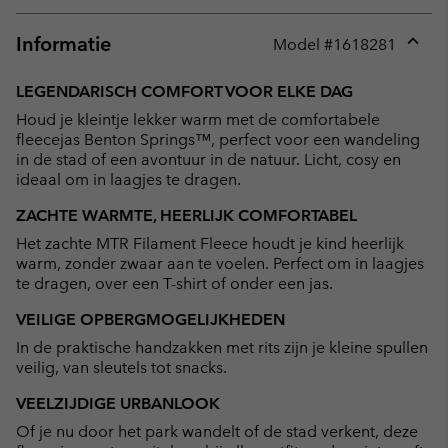
Informatie
Model #
1618281
Expan
or
LEGENDARISCH COMFORT VOOR ELKE DAG
collap
Houd je kleintje lekker warm met de comfortabele
sectio
fleecejas Benton Springs™, perfect voor een wandeling
in de stad of een avontuur in de natuur. Licht, cosy en
ideaal om in laagjes te dragen.
ZACHTE WARMTE, HEERLIJK COMFORTABEL
Het zachte MTR Filament Fleece houdt je kind heerlijk
warm, zonder zwaar aan te voelen. Perfect om in laagjes
te dragen, over een T-shirt of onder een jas.
VEILIGE OPBERGMOGELIJKHEDEN
In de praktische handzakken met rits zijn je kleine spullen
veilig, van sleutels tot snacks.
VEELZIJDIGE URBANLOOK
Of je nu door het park wandelt of de stad verkent, deze