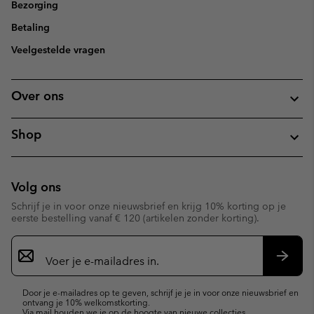
Bezorging
Betaling
Veelgestelde vragen
Over ons
Shop
Volg ons
Schrijf je in voor onze nieuwsbrief en krijg 10% korting op je
eerste bestelling vanaf € 120 (artikelen zonder korting).
Aanmelden
voor
e-
Inschr
mailupdates
Door je e-mailadres op te geven, schrijf je je in voor onze nieuwsbrief en
ontvang je 10% welkomstkorting.
Via mail houden we je op de hoogte van nieuwe collecties,