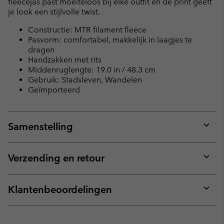
fleecejas past moeiteloos bij elke outfit en de print geeft
je look een stijlvolle twist.
Constructie: MTR filament fleece
Pasvorm: comfortabel, makkelijk in laagjes te
dragen
Handzakken met rits
Middenruglengte: 19.0 in / 48.3 cm
Gebruik: Stadsleven, Wandelen
Geïmporteerd
Samenstelling
Expan
or
collap
Verzending en retour
sectio
Expan
or
collap
Klantenbeoordelingen
sectio
Expan
or
collap