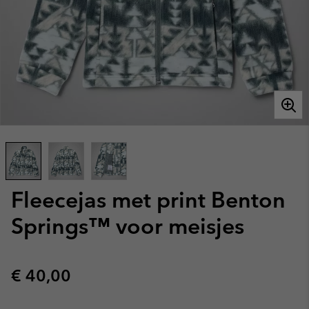
Fleecejas met print Benton
Springs™ voor meisjes
Regular price:
€ 40,00