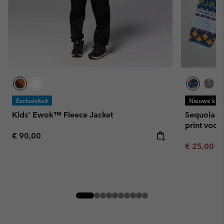
Exclusiviteit
Nieuwe kleu
Kids' Ewok™ Fleece Jacket
Sequoia Gr
print voor
Regular price:
€ 90,00
Minimum sa
€ 25,00
-