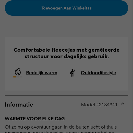
Toevoegen Aan Winkeltas
Comfortabele fleecejas met gemêleerde
structuur voor dagelijks gebruik.
Redelijk warm
Outdoorlifestyle
Informatie
Model #
2134941
Expan
or
WARMTE VOOR ELKE DAG
collap
Of ze nu op avontuur gaan in de buitenlucht of thuis
sectio
ontspannen, deze fleecejas is cosy, comfortabel en