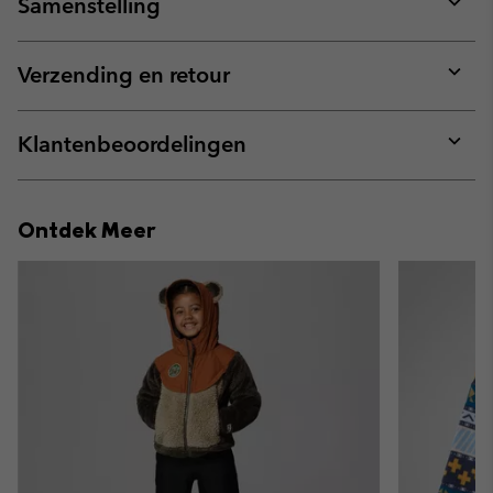
Samenstelling
Expan
or
collap
Verzending en retour
sectio
Expan
or
collap
Klantenbeoordelingen
sectio
Expan
or
collap
Ontdek Meer
sectio