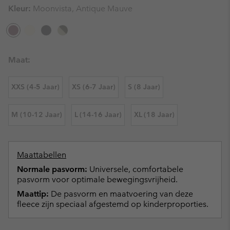
Kleur:
Moonvista, Antique Mauve
Maat:
XXS (4-5 Jaar)
XS (6-7 Jaar)
S (8 Jaar)
M (10-12 Jaar)
L (14-16 Jaar)
XL (18 Jaar)
Maattabellen
Normale pasvorm:
Universele, comfortabele
pasvorm voor optimale bewegingsvrijheid.
Maattip:
De pasvorm en maatvoering van deze
fleece zijn speciaal afgestemd op kinderproporties.