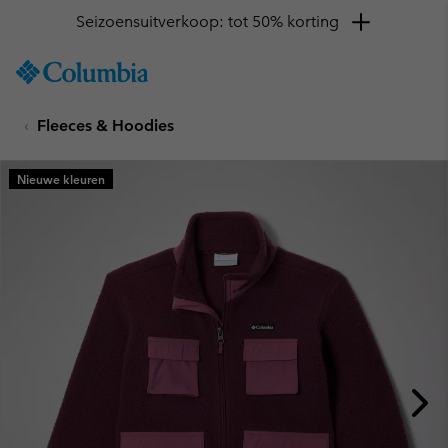
Seizoensuitverkoop: tot 50% korting
SKIP
Columbia
TO
Sportswear
CONTENT
Fleeces & Hoodies
SKIP
TO
MAIN
Nieuwe kleuren
NAV
SKIP
TO
SEARCH