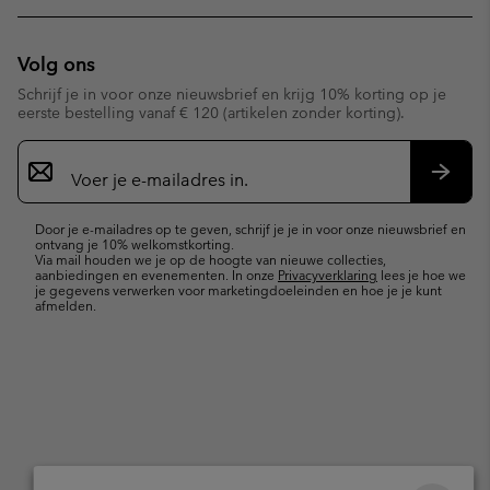
Volg ons
Schrijf je in voor onze nieuwsbrief en krijg 10% korting op je
eerste bestelling vanaf € 120 (artikelen zonder korting).
Aanmelden
voor
e-
Inschr
mailupdates
Door je e-mailadres op te geven, schrijf je je in voor onze nieuwsbrief en
ontvang je 10% welkomstkorting.
Via mail houden we je op de hoogte van nieuwe collecties,
aanbiedingen en evenementen. In onze
Privacyverklaring
lees je hoe we
je gegevens verwerken voor marketingdoeleinden en hoe je je kunt
afmelden.