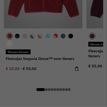
Nieuwe kleu
Fleecejas
Nieuwe kleuren
tieners
Fleecejas Sequoia Grove™ voor tieners
Regular pr
€ 55,00
Minimum sale price:
Maximum price:
€ 25,00
-
€ 50,00