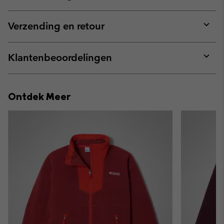
Expan
or
collap
Verzending en retour
sectio
Expan
or
collap
Klantenbeoordelingen
sectio
Expan
or
collap
Ontdek Meer
sectio