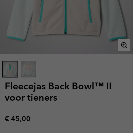
Fleecejas Back Bowl™ II
voor tieners
Regular price:
€ 45,00