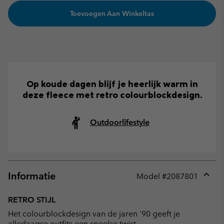
Toevoegen Aan Winkeltas
Op koude dagen blijf je heerlijk warm in
deze fleece met retro colourblockdesign.
Outdoorlifestyle
Informatie
Model #
2087801
Expan
or
RETRO STIJL
collap
Het colourblockdesign van de jaren '90 geeft je
sectio
alledaagse outfits een speelse twist.