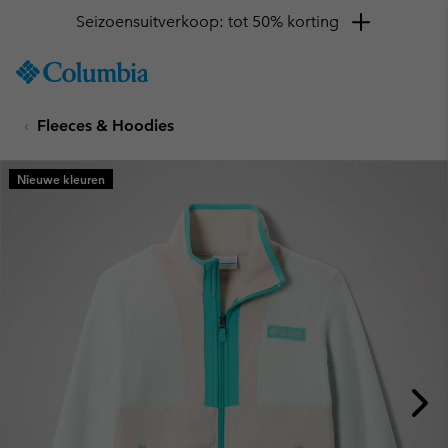
Seizoensuitverkoop: tot 50% korting
SKIP
Columbia
TO
Sportswear
CONTENT
Fleeces & Hoodies
SKIP
TO
MAIN
Nieuwe kleuren
NAV
SKIP
TO
SEARCH