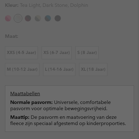
Kleur:
Tea Light, Dark Stone, Dolphin
Maat:
XXS (4-5 Jaar)
XS (6-7 Jaar)
S (8 Jaar)
M (10-12 Jaar)
L (14-16 Jaar)
XL (18 Jaar)
Maattabellen
Normale pasvorm:
Universele, comfortabele
pasvorm voor optimale bewegingsvrijheid.
Maattip:
De pasvorm en maatvoering van deze
fleece zijn speciaal afgestemd op kinderproporties.