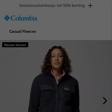
Seizoensuitverkoop: tot 50% korting
SKIP
Columbia
TO
Sportswear
CONTENT
Casual Fleeces
SKIP
TO
MAIN
Nieuwe kleuren
NAV
SKIP
TO
SEARCH