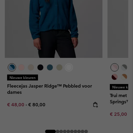
Nieuwe kleuren
Fleecejas Jasper Ridge™ Pebbled voor
Nieuwe kleu
dames
Trui met h
Springs™ 
Minimum sale price:
Maximum price:
€ 48,00
-
€ 80,00
Minimum sa
€ 25,00
-