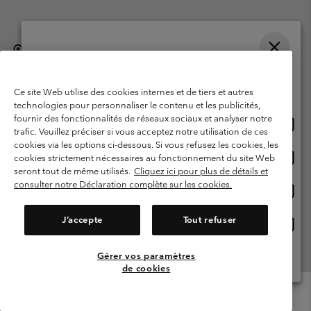
België (Nederlands)
English ›
français ›
|
|
Selecteer je verzendlocatie en taal
©
2026
Columbia Sportswear International Sarl. Avenue des Morgines, 12
1213 Petit-Lancy, Zwitserland. All rights reserved.
Online shoppen beschikbaar
Ce site Web utilise des cookies internes et de tiers et autres
Gebruiksvoorwaarden
Verkoopvoorwaarden
Garantie
technologies pour personnaliser le contenu et les publicités,
fournir des fonctionnalités de réseaux sociaux et analyser notre
Onlin
United States
Privacybeleid
Gebruiksvoorwaarden voor lidmaatschap
trafic. Veuillez préciser si vous acceptez notre utilisation de ces
shopp
cookies via les options ci-dessous. Si vous refusez les cookies, les
Voorwaarden voor door gebruikers gegenereerde inhoud
Impressum
besch
Onlin
Belgium-English
cookies strictement nécessaires au fonctionnement du site Web
shopp
Cookies
seront tout de même utilisés.
Cliquez ici pour plus de détails et
besch
consulter notre Déclaration complète sur les cookies.
Onlin
Belgium-Français
shopp
Helpcentrum: Maan-Vrij. 9:00 - 13:00 & 14:00- 18:00
(+)3278480783
besch
J’accepte
Tout refuser
Onlin
Belgium-Dutch
shopp
besch
Gérer vos paramètres
Alle Locaties Bekijken
de cookies
Menu
Zoeken
Inloggen
Mini