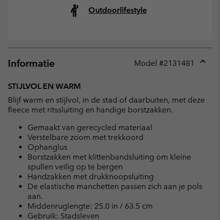
Outdoorlifestyle
Informatie
Model #
2131481
Expan
or
STIJLVOL EN WARM
collap
Blijf warm en stijlvol, in de stad of daarbuiten, met deze
sectio
fleece met ritssluiting en handige borstzakken.
Gemaakt van gerecycled materiaal
Verstelbare zoom met trekkoord
Ophanglus
Borstzakken met klittenbandsluiting om kleine
spullen veilig op te bergen
Handzakken met drukknoopsluiting
De elastische manchetten passen zich aan je pols
aan.
Middenruglengte: 25.0 in / 63.5 cm
Gebruik: Stadsleven