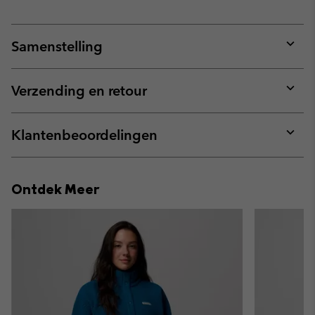
Samenstelling
Expan
or
collap
Verzending en retour
sectio
Expan
or
collap
Klantenbeoordelingen
sectio
Expan
or
collap
Ontdek Meer
sectio