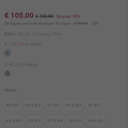
Sale price:
Regular price:
€ 105,00
€ 150,00
Bespaar 30%
De laagste prijs in de afgelopen 30 dagen:
€ 150,00
-30%
Kleur:
Black, Compass Blue
Regular price:
Sale price:
€ 105,00
€ 150,00
Regular price:
Sale price:
€ 90,00
€ 150,00
Maat:
40 EU
40.5 EU
41 EU
41.5 EU
42 EU
42.5 EU
43 EU
43.5 EU
44 EU
44.5 EU