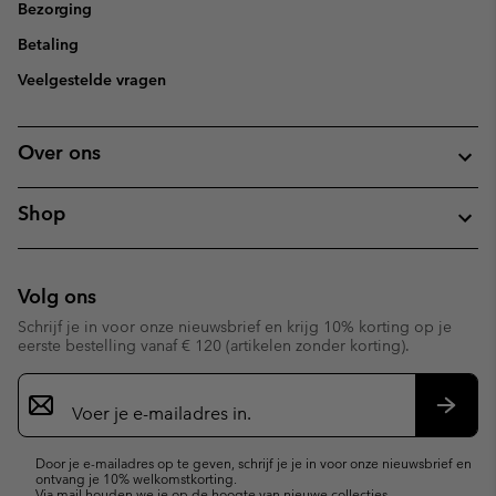
Bezorging
Betaling
Veelgestelde vragen
Over ons
Shop
Volg ons
Schrijf je in voor onze nieuwsbrief en krijg 10% korting op je
eerste bestelling vanaf € 120 (artikelen zonder korting).
Aanmelden
voor
e-
Inschr
mailupdates
Door je e-mailadres op te geven, schrijf je je in voor onze nieuwsbrief en
ontvang je 10% welkomstkorting.
Via mail houden we je op de hoogte van nieuwe collecties,