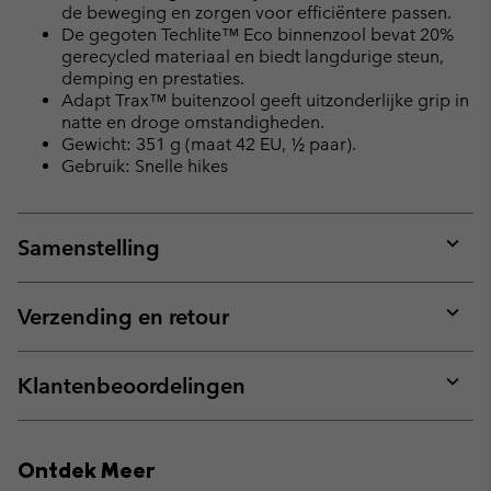
de beweging en zorgen voor efficiëntere passen.
De gegoten Techlite™ Eco binnenzool bevat 20%
gerecycled materiaal en biedt langdurige steun,
demping en prestaties.
Adapt Trax™ buitenzool geeft uitzonderlijke grip in
natte en droge omstandigheden.
Gewicht: 351 g (maat 42 EU, ½ paar).
Gebruik: Snelle hikes
Samenstelling
Expan
or
collap
Verzending en retour
sectio
Expan
or
collap
Klantenbeoordelingen
sectio
Expan
or
collap
Ontdek Meer
sectio