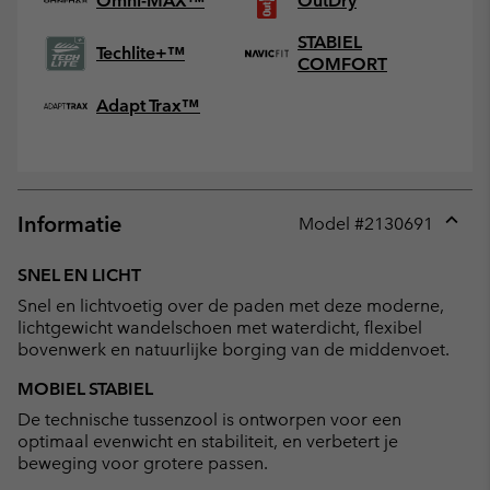
Omni-MAX™
OutDry
STABIEL
Techlite+™
COMFORT
Adapt Trax™
Informatie
Model #
2130691
Expan
or
SNEL EN LICHT
collap
Snel en lichtvoetig over de paden met deze moderne,
sectio
lichtgewicht wandelschoen met waterdicht, flexibel
bovenwerk en natuurlijke borging van de middenvoet.
MOBIEL STABIEL
De technische tussenzool is ontworpen voor een
optimaal evenwicht en stabiliteit, en verbetert je
beweging voor grotere passen.