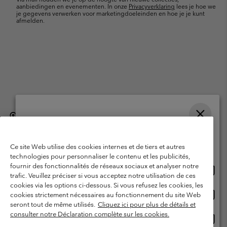
aanbiedingen en evenementen. In onze
Privacyverklaring
lees je hoe we
je gegevens verwerken voor marketingdoeleinden en hoe je je kunt
afmelden.
België (Nederlands)
English ›
français ›
|
|
Selecteer je verzendlocatie en taal
©
2026
Columbia Sportswear International Sarl. Avenue des Morgines, 12
1213 Petit-Lancy, Zwitserland. All rights reserved.
Online shoppen beschikbaar
Ce site Web utilise des cookies internes et de tiers et autres
Gebruiksvoorwaarden
Verkoopvoorwaarden
Garantie
technologies pour personnaliser le contenu et les publicités,
fournir des fonctionnalités de réseaux sociaux et analyser notre
Onlin
United States
Privacybeleid
Gebruiksvoorwaarden voor lidmaatschap
trafic. Veuillez préciser si vous acceptez notre utilisation de ces
shopp
cookies via les options ci-dessous. Si vous refusez les cookies, les
Voorwaarden voor door gebruikers gegenereerde inhoud
Impressum
besch
Onlin
Belgium-English
cookies strictement nécessaires au fonctionnement du site Web
shopp
Cookies
seront tout de même utilisés.
Cliquez ici pour plus de détails et
besch
consulter notre Déclaration complète sur les cookies.
Onlin
Belgium-Français