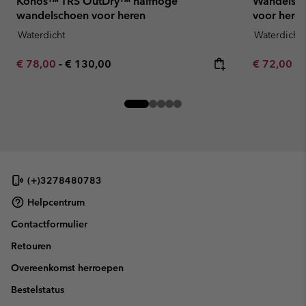
Konos™ TRS OutDry™ halfhoge
Wandelsch
wandelschoen voor heren
voor here
Waterdicht
Waterdicht
Minimum sale price:
Maximum price:
Minimum sa
€ 78,00
-
€ 130,00
€ 72,00
-
(+)3278480783
Helpcentrum
Contactformulier
Retouren
Overeenkomst herroepen
Bestelstatus