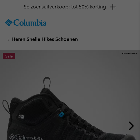
Seizoensuitverkoop: tot 50% korting
SKIP
Columbia
TO
Sportswear
CONTENT
Heren Snelle Hikes Schoenen
SKIP
TO
MAIN
Sale
NAV
SKIP
TO
SEARCH